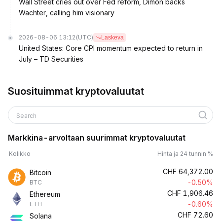
Wall Street cries out over Fed reform, Dimon backs
Wachter, calling him visionary
2026-08-06 13:12
(UTC)
Laskeva
United States: Core CPI momentum expected to return in
July – TD Securities
Suosituimmat kryptovaluutat
Search
Markkina-arvoltaan suurimmat kryptovaluutat
Kolikko
Hinta ja 24 tunnin %
CHF
64,372.00
Bitcoin
-0.50%
BTC
CHF
1,906.46
Ethereum
-0.60%
ETH
CHF
72.60
Solana