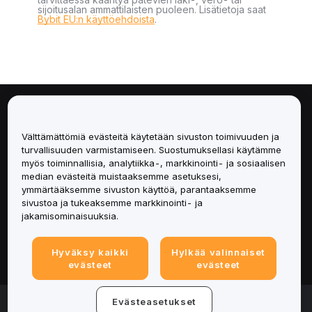
sijoitusalan ammattilaisten puoleen. Lisätietoja saat
Bybit EU:n käyttöehdoista
.
Tietoa
Välttämättömiä evästeitä käytetään sivuston toimivuuden ja
Palvelut
turvallisuuden varmistamiseen. Suostumuksellasi käytämme
myös toiminnallisia, analytiikka-, markkinointi- ja sosiaalisen
median evästeitä muistaaksemme asetuksesi,
Tuki
ymmärtääksemme sivuston käyttöä, parantaaksemme
sivustoa ja tukeaksemme markkinointi- ja
Tuotteet
jakamisominaisuuksia.
Lakiasiat
Hyväksy kaikki
Hylkää valinnaiset
evästeet
evästeet
© 2025-2026 Bybit.eu. Kaikki oikeudet pidätetään.
Evästeasetukset