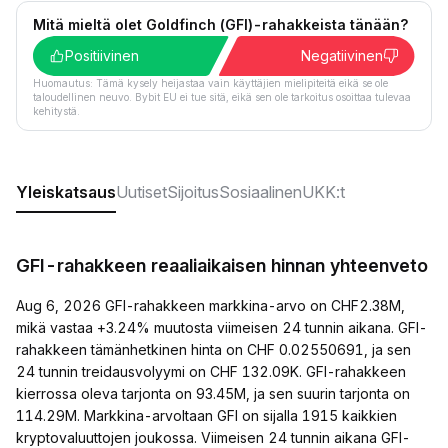
Mitä mieltä olet Goldfinch (GFI)-rahakkeista tänään?
Positiivinen
Negatiivinen
Huomautus: Tämä kysely heijastaa vain käyttäjien mielipiteitä eikä se ole
taloudellinen neuvo. Bybit EU ei tue sitä, eikä sen ole tarkoitus osoittaa tulevaa
kehitystä.
Yleiskatsaus
Uutiset
Sijoitus
Sosiaalinen
UKK:t
GFI-rahakkeen reaaliaikaisen hinnan yhteenveto
Aug 6, 2026 GFI-rahakkeen markkina-arvo on CHF2.38M,
mikä vastaa +3.24% muutosta viimeisen 24 tunnin aikana. GFI-
rahakkeen tämänhetkinen hinta on CHF 0.02550691, ja sen
24 tunnin treidausvolyymi on CHF 132.09K. GFI-rahakkeen
kierrossa oleva tarjonta on 93.45M, ja sen suurin tarjonta on
114.29M. Markkina-arvoltaan GFI on sijalla 1915 kaikkien
kryptovaluuttojen joukossa. Viimeisen 24 tunnin aikana GFI-