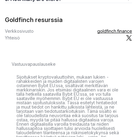
Goldfinch resurssia
Verkkosivusto
goldfinch.finance
Yhteisö
Vastuuvapauslauseke
Sijoitukset kryptovaluuttoihin, mukaan lukien -
rahakkeiden ja muiden digitaalisten varojen
ostaminen Bybit EU:ssa, sisältävät merkittävän
markkinariskin. Jos etsimäsi digitaalinen vara ei ole
tällä hetkellä saatavilla Bybit EU:ssa, se voi tulla
saataville myöhemmin. Bybit EU ei ole vastuussa
mistään sijoitustuloksista. Tässä esitetyt hintatiedot
ja muut tiedot on hankittu julkisista lähteistä, ja ne
tarjotaan vain tiedotustarkoituksiin. Tämä sisältö ei
ole taloudellista neuvontaa eikä suositus tai tarjous
ostaa, myydä tai pitää hallussa digitaalisia varoja.
Ennen digitaalisilla varoilla treidausta tai niiden
hallussapitoa sijoittajien tulisi arvioida huolellisesti
taloudellinen tilanteensa ja riskinsietokykynsä sekä
tarvittaessa kääntyä pätevien laki-, vero- tai