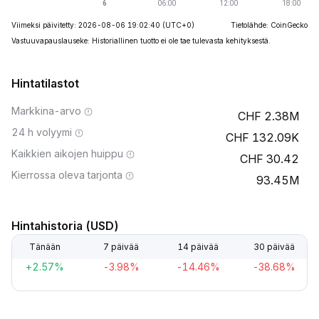
Viimeksi päivitetty: 2026-08-06 19:02:40
(UTC+0)
Tietolähde: CoinGecko
Vastuuvapauslauseke: Historiallinen tuotto ei ole tae tulevasta kehityksestä.
Hintatilastot
Markkina-arvo
2.38M
24 h volyymi
132.09K
Kaikkien aikojen huippu
30.42
Kierrossa oleva tarjonta
93.45M
Hintahistoria (USD)
Tänään
7 päivää
14 päivää
30 päivää
+2.57%
-3.98%
-14.46%
-38.68%