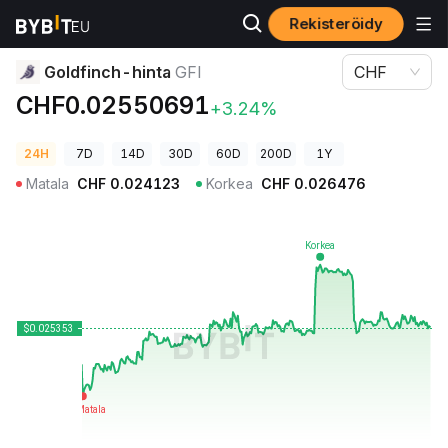
Rekisteröidy
Kryptohinnat
Goldfinch-hinta GFI
Goldfinch-hinta
GFI
CHF
CHF0.02550691
+3.24%
24H
7D
14D
30D
60D
200D
1Y
Matala
CHF
0.024123
Korkea
CHF
0.026476