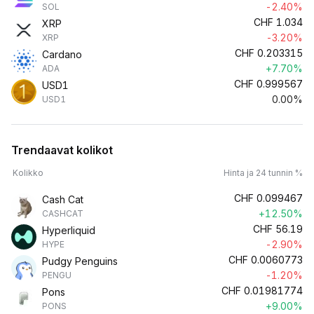
-2.40%
SOL
CHF
1.034
XRP
-3.20%
XRP
CHF
0.203315
Cardano
+7.70%
ADA
CHF
0.999567
USD1
0.00%
USD1
Trendaavat kolikot
Kolikko
Hinta ja 24 tunnin %
CHF
0.099467
Cash Cat
+12.50%
CASHCAT
CHF
56.19
Hyperliquid
-2.90%
HYPE
CHF
0.0060773
Pudgy Penguins
-1.20%
PENGU
CHF
0.01981774
Pons
+9.00%
PONS