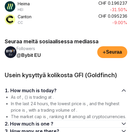
CHF
0.196237
Heima
-31.50%
HEI
CHF
0.095236
Canton
-9.00%
CC
Seuraa meitä sosiaalisessa mediassa
Followers
+
Seuraa
@Bybit EU
Usein kysyttyä kolikosta GFI (Goldfinch)
1. How much is today?
As of , () is trading at .
In the last 24 hours, the lowest price is , and the highest
price is , with a trading volume of .
The market cap is , ranking it # among all cryptocurrencies.
2. How much is one ?
3. How many are there?