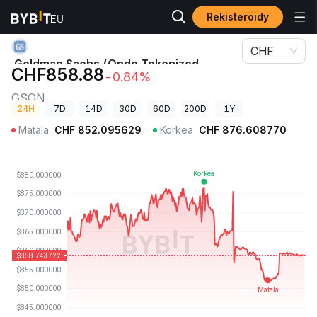
Rekisteröidy
Kryptohinnat
Goldman Sachs (Ondo Tokenized Stock)-hinta GSON
CHF
Goldman Sachs (Ondo Tokenized
CHF858.88
-0.84%
Stock)-hinta
GSON
24H
7D
14D
30D
60D
200D
1Y
Matala
CHF
852.095629
Korkea
CHF
876.608770