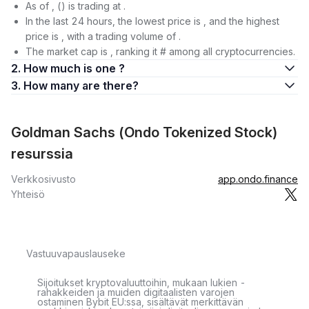
As of , () is trading at .
In the last 24 hours, the lowest price is , and the highest
price is , with a trading volume of .
The market cap is , ranking it # among all cryptocurrencies.
2. How much is one ?
3. How many are there?
Goldman Sachs (Ondo Tokenized Stock)
resurssia
Verkkosivusto
app.ondo.finance
Yhteisö
Vastuuvapauslauseke
Sijoitukset kryptovaluuttoihin, mukaan lukien -
rahakkeiden ja muiden digitaalisten varojen
ostaminen Bybit EU:ssa, sisältävät merkittävän