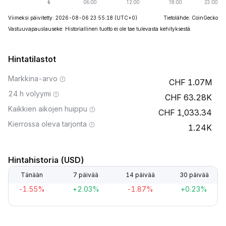
Viimeksi päivitetty: 2026-08-06 23:55:18
(UTC+0)
Tietolähde: CoinGecko
Vastuuvapauslauseke: Historiallinen tuotto ei ole tae tulevasta kehityksestä.
Hintatilastot
Markkina-arvo
1.07M
24 h volyymi
63.28K
Kaikkien aikojen huippu
1,033.34
Kierrossa oleva tarjonta
1.24K
Hintahistoria (USD)
Tänään
7 päivää
14 päivää
30 päivää
-1.55%
+2.03%
-1.87%
+0.23%