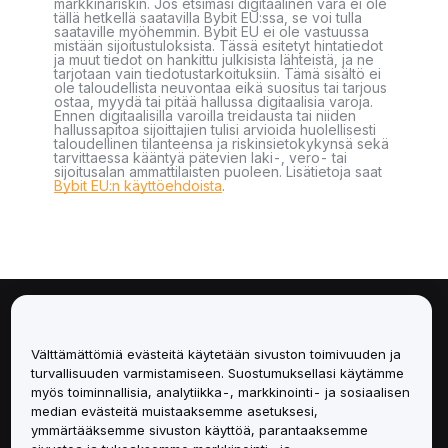
markkinariskin. Jos etsimäsi digitaalinen vara ei ole
tällä hetkellä saatavilla Bybit EU:ssa, se voi tulla
saataville myöhemmin. Bybit EU ei ole vastuussa
mistään sijoitustuloksista. Tässä esitetyt hintatiedot
ja muut tiedot on hankittu julkisista lähteistä, ja ne
tarjotaan vain tiedotustarkoituksiin. Tämä sisältö ei
ole taloudellista neuvontaa eikä suositus tai tarjous
ostaa, myydä tai pitää hallussa digitaalisia varoja.
Ennen digitaalisilla varoilla treidausta tai niiden
hallussapitoa sijoittajien tulisi arvioida huolellisesti
taloudellinen tilanteensa ja riskinsietokykynsä sekä
tarvittaessa kääntyä pätevien laki-, vero- tai
sijoitusalan ammattilaisten puoleen. Lisätietoja saat
Bybit EU:n käyttöehdoista
.
Tietoa
Välttämättömiä evästeitä käytetään sivuston toimivuuden ja
Palvelut
turvallisuuden varmistamiseen. Suostumuksellasi käytämme
myös toiminnallisia, analytiikka-, markkinointi- ja sosiaalisen
median evästeitä muistaaksemme asetuksesi,
Tuki
ymmärtääksemme sivuston käyttöä, parantaaksemme