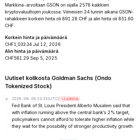
Markkina-arvoltaan GSON on sijalla 2578 kaikkien
kryptovaluuttojen joukossa. Viimeisen 24 tunnin aikana GSON-
rahakkeen korkein hinta oli 891.28 CHF ja alin hinta oli 851.60
CHF.
Korkein hinta ja päivämäärä
CHF1,033.34 Jul 12, 2026
Alin hinta ja päivämäärä
CHF581.29 Sep 5, 2025
Uutiset kolikosta Goldman Sachs (Ondo
Tokenized Stock)
2026-08-06 23:35
(UTC)
Laskeva
Fed Bank of St. Louis President Alberto Musalem said that
with inflation running above the central bank’s 2% target,
policymakers cannot afford to tolerate higher inflation while
they wait for the possibility of stronger productivity growth.