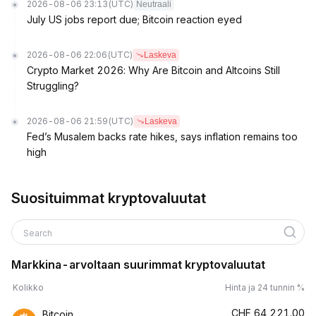
2026-08-06 23:13
(UTC)
Neutraali
July US jobs report due; Bitcoin reaction eyed
2026-08-06 22:06
(UTC)
Laskeva
Crypto Market 2026: Why Are Bitcoin and Altcoins Still
Struggling?
2026-08-06 21:59
(UTC)
Laskeva
Fed’s Musalem backs rate hikes, says inflation remains too
high
Suosituimmat kryptovaluutat
Search
Markkina-arvoltaan suurimmat kryptovaluutat
Kolikko
Hinta ja 24 tunnin %
CHF
64,221.00
Bitcoin