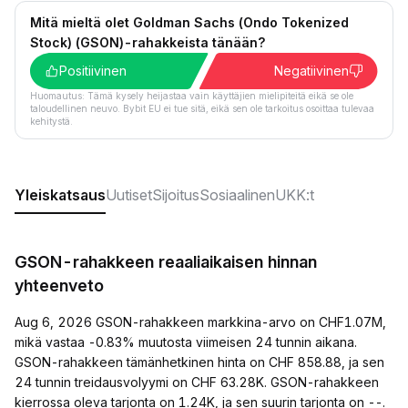
Mitä mieltä olet Goldman Sachs (Ondo Tokenized
Stock) (GSON)-rahakkeista tänään?
Positiivinen
Negatiivinen
Huomautus: Tämä kysely heijastaa vain käyttäjien mielipiteitä eikä se ole
taloudellinen neuvo. Bybit EU ei tue sitä, eikä sen ole tarkoitus osoittaa tulevaa
kehitystä.
Yleiskatsaus
Uutiset
Sijoitus
Sosiaalinen
UKK:t
GSON-rahakkeen reaaliaikaisen hinnan
yhteenveto
Aug 6, 2026 GSON-rahakkeen markkina-arvo on CHF1.07M,
mikä vastaa -0.83% muutosta viimeisen 24 tunnin aikana.
GSON-rahakkeen tämänhetkinen hinta on CHF 858.88, ja sen
24 tunnin treidausvolyymi on CHF 63.28K. GSON-rahakkeen
kierrossa oleva tarjonta on 1.24K, ja sen suurin tarjonta on --.