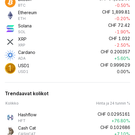
-0.50%
BTC
CHF
1,899.81
Ethereum
-0.20%
ETH
CHF
72.42
Solana
-1.90%
SOL
CHF
1.032
XRP
-2.50%
XRP
CHF
0.200357
Cardano
+5.60%
ADA
CHF
0.999629
USD1
0.00%
USD1
Trendaavat kolikot
Kolikko
Hinta ja 24 tunnin %
CHF
0.0295161
Hashflow
+76.80%
HFT
CHF
0.102686
Cash Cat
+7.10%
CASHCAT