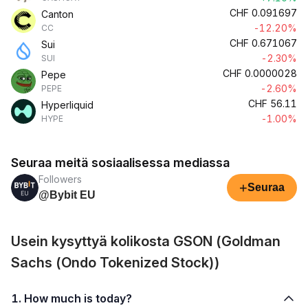
CHF
0.091697
Canton
-12.20%
CC
CHF
0.671067
Sui
-2.30%
SUI
CHF
0.0000028
Pepe
-2.60%
PEPE
CHF
56.11
Hyperliquid
-1.00%
HYPE
Seuraa meitä sosiaalisessa mediassa
Followers
+
Seuraa
@Bybit EU
Usein kysyttyä kolikosta GSON (Goldman
Sachs (Ondo Tokenized Stock))
1. How much is today?