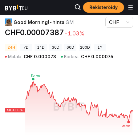
Rekisteröidy
Kryptohinnat
Good Morning!-hinta GM
Good Morning!-hinta
GM
CHF
CHF0.00007387
-1.03%
24H
7D
14D
30D
60D
200D
1Y
Matala
CHF
0.000073
Korkea
CHF
0.000075