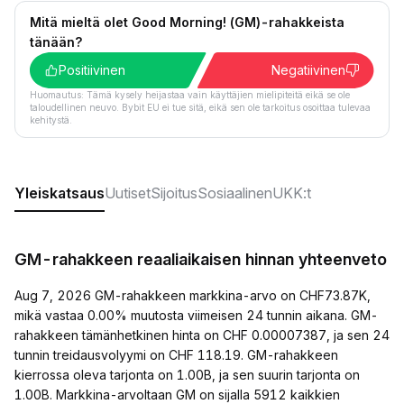
Mitä mieltä olet Good Morning! (GM)-rahakkeista
tänään?
Positiivinen
Negatiivinen
Huomautus: Tämä kysely heijastaa vain käyttäjien mielipiteitä eikä se ole
taloudellinen neuvo. Bybit EU ei tue sitä, eikä sen ole tarkoitus osoittaa tulevaa
kehitystä.
Yleiskatsaus
Uutiset
Sijoitus
Sosiaalinen
UKK:t
GM-rahakkeen reaaliaikaisen hinnan yhteenveto
Aug 7, 2026 GM-rahakkeen markkina-arvo on CHF73.87K,
mikä vastaa 0.00% muutosta viimeisen 24 tunnin aikana. GM-
rahakkeen tämänhetkinen hinta on CHF 0.00007387, ja sen 24
tunnin treidausvolyymi on CHF 118.19. GM-rahakkeen
kierrossa oleva tarjonta on 1.00B, ja sen suurin tarjonta on
1.00B. Markkina-arvoltaan GM on sijalla 5912 kaikkien