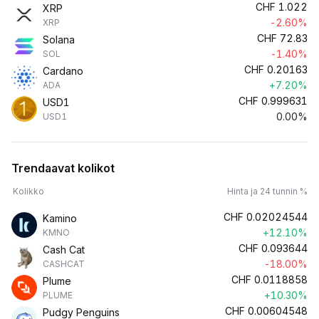
CHF
1.022
XRP
-2.60%
XRP
CHF
72.83
Solana
-1.40%
SOL
CHF
0.20163
Cardano
+7.20%
ADA
CHF
0.999631
USD1
0.00%
USD1
Trendaavat kolikot
Kolikko
Hinta ja 24 tunnin %
CHF
0.02024544
Kamino
+12.10%
KMNO
CHF
0.093644
Cash Cat
-18.00%
CASHCAT
CHF
0.0118858
Plume
+10.30%
PLUME
CHF
0.00604548
Pudgy Penguins