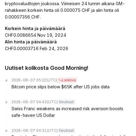
kryptovaluuttojen joukossa. Viimeisen 24 tunnin aikana GM-
rahakkeen korkein hinta oli 0.000075 CHF ja alin hinta oli
0.00007356 CHF.
Korkein hinta ja päivämäärä
CHF0.0086654 Nov 19, 2024
Alin hinta ja päivämäärä
CHF0.00003716 Feb 24, 2026
Uutiset kolikosta Good Morning!
2026-08-07 05:22
(UTC)
Laskeva
Bitcoin price slips below $65K after US jobs data
2026-08-07 04:43
(UTC)
Neutraali
Swiss Franc weakens as increased risk aversion boosts
safe-haven US Dollar
2026-08-07 04:31
(UTC)
Neutraali