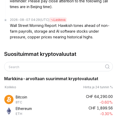
Reminder: Please pay close attention to the following (all
times are in Beijing time).
2026-08-07 04:29
(UTC)
Laskeva
Wall Street Morning Report: Hawkish tones ahead of non-
farm payrolls, storage and AI software stocks under
pressure, copper prices nearing historical highs.
Suosituimmat kryptovaluutat
Search
Markkina-arvoltaan suurimmat kryptovaluutat
Kolikko
Hinta ja 24 tunnin %
CHF
64,290.00
Bitcoin
-0.60%
BTC
CHF
1,899.56
Ethereum
-0.30%
ETH