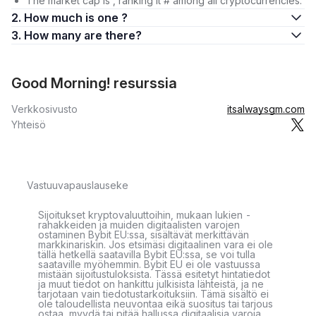
The market cap is , ranking it # among all cryptocurrencies.
2. How much is one ?
3. How many are there?
Good Morning! resurssia
Verkkosivusto
itsalwaysgm.com
Yhteisö
Vastuuvapauslauseke
Sijoitukset kryptovaluuttoihin, mukaan lukien -
rahakkeiden ja muiden digitaalisten varojen
ostaminen Bybit EU:ssa, sisältävät merkittävän
markkinariskin. Jos etsimäsi digitaalinen vara ei ole
tällä hetkellä saatavilla Bybit EU:ssa, se voi tulla
saataville myöhemmin. Bybit EU ei ole vastuussa
mistään sijoitustuloksista. Tässä esitetyt hintatiedot
ja muut tiedot on hankittu julkisista lähteistä, ja ne
tarjotaan vain tiedotustarkoituksiin. Tämä sisältö ei
ole taloudellista neuvontaa eikä suositus tai tarjous
ostaa, myydä tai pitää hallussa digitaalisia varoja.