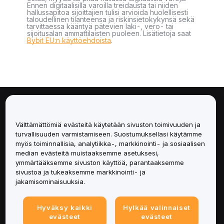
Ennen digitaalisilla varoilla treidausta tai niiden
hallussapitoa sijoittajien tulisi arvioida huolellisesti
taloudellinen tilanteensa ja riskinsietokykynsä sekä
tarvittaessa kääntyä pätevien laki-, vero- tai
sijoitusalan ammattilaisten puoleen. Lisätietoja saat
Bybit EU:n käyttöehdoista
.
Tietoa
Välttämättömiä evästeitä käytetään sivuston toimivuuden ja
Palvelut
turvallisuuden varmistamiseen. Suostumuksellasi käytämme
myös toiminnallisia, analytiikka-, markkinointi- ja sosiaalisen
median evästeitä muistaaksemme asetuksesi,
Tuki
ymmärtääksemme sivuston käyttöä, parantaaksemme
sivustoa ja tukeaksemme markkinointi- ja
Tuotteet
jakamisominaisuuksia.
Lakiasiat
Hyväksy kaikki
Hylkää valinnaiset
evästeet
evästeet