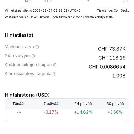
Viimeksi päivitetty: 2026-08-07 05:56:02
(UTC+0)
Tietolähde: CoinGecko
Vastuuvapauslauseke: Historiallinen tuotto ei ole tae tulevasta kehityksestä.
Hintatilastot
Markkina-arvo
73.87K
24 h volyymi
118.19
Kaikkien aikojen huippu
0.0086654
Kierrossa oleva tarjonta
1.00B
Hintahistoria (USD)
Tänään
7 päivää
14 päivää
30 päivää
--
-3.17%
+14.62%
+3.66%