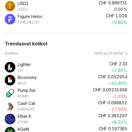
CHF
0.999731
USD1
0.00%
USD1
CHF
1.028
Figure Heloc
+0.80%
FIGR_HELOC
Trendaavat kolikot
Kolikko
Hinta ja 24 tunnin %
CHF
2.33
Lighter
+2.90%
LIT
CHF
0.052954
Biconomy
+42.90%
BICO
CHF
0.00231456
Pump.fun
-1.10%
PUMP
CHF
0.096852
Cash Cat
-17.50%
CASHCAT
CHF
0.385297
Ether.fi
+8.20%
ETHFI
CHF
0.197385
KGeN