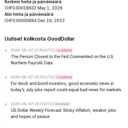
Korkein hinta ja päivämäärä
CHF0.00018632 May 1, 2026
Alin hinta ja päivämäärä
CHF0.00000684 Dec 16, 2023
Uutiset kolikosta GoodDollar
2026-08-07 17:50
(UTC)
Laskeva
The Person Closest to the Fed Commented on the U.S.
Nonfarm Payrolls Data
2026-08-07 16:35
(UTC)
Laskeva
For stock and bond investors, good economic news in
today’s July jobs report could equal bad news for markets.
2026-08-07 16:21
(UTC)
Neutraali
US Dollar Weekly Forecast: Sticky inflation, weaker jobs
and hopes of peace