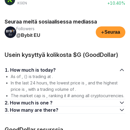
+10.40%
KGEN
Seuraa meitä sosiaalisessa mediassa
Followers
+
Seuraa
@Bybit EU
Usein kysyttyä kolikosta $G (GoodDollar)
1. How much is today?
As of , () is trading at .
In the last 24 hours, the lowest price is , and the highest
price is , with a trading volume of .
The market cap is , ranking it # among all cryptocurrencies.
2. How much is one ?
3. How many are there?
GoodDollar resurssia