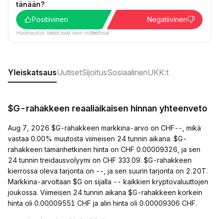
tänään?
Positiivinen
Negatiivinen
Huomautus: tiedot ovat vain viitteellisiä.
Yleiskatsaus
Uutiset
Sijoitus
Sosiaalinen
UKK:t
$G-rahakkeen reaaliaikaisen hinnan yhteenveto
Aug 7, 2026 $G-rahakkeen markkina-arvo on CHF--, mikä
vastaa 0.00% muutosta viimeisen 24 tunnin aikana. $G-
rahakkeen tämänhetkinen hinta on CHF 0.00009326, ja sen
24 tunnin treidausvolyymi on CHF 333.09. $G-rahakkeen
kierrossa oleva tarjonta on --, ja sen suurin tarjonta on 2.20T.
Markkina-arvoltaan $G on sijalla -- kaikkien kryptovaluuttojen
joukossa. Viimeisen 24 tunnin aikana $G-rahakkeen korkein
hinta oli 0.00009551 CHF ja alin hinta oli 0.00009306 CHF.