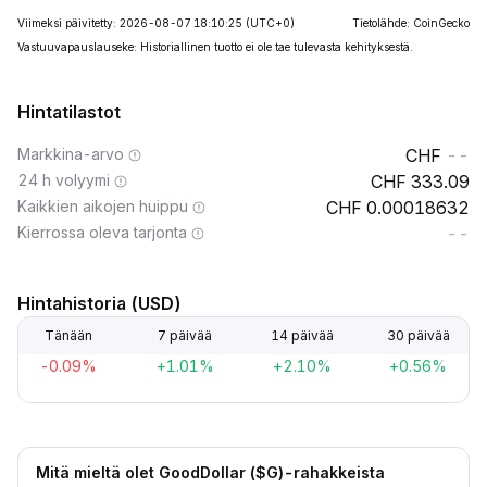
Viimeksi päivitetty: 2026-08-07 18:10:25
(UTC+0)
Tietolähde: CoinGecko
Vastuuvapauslauseke: Historiallinen tuotto ei ole tae tulevasta kehityksestä.
Hintatilastot
Markkina-arvo
--
24 h volyymi
333.09
Kaikkien aikojen huippu
0.00018632
Kierrossa oleva tarjonta
--
Hintahistoria (USD)
Tänään
7 päivää
14 päivää
30 päivää
-0.09%
+1.01%
+2.10%
+0.56%
Mitä mieltä olet GoodDollar ($G)-rahakkeista