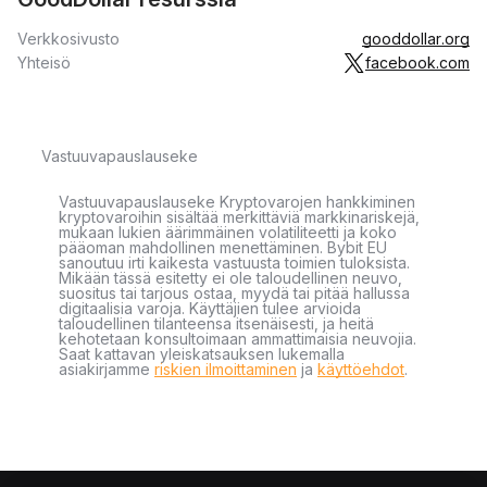
Verkkosivusto
gooddollar.org
Yhteisö
facebook.com
Vastuuvapauslauseke
Vastuuvapauslauseke Kryptovarojen hankkiminen
kryptovaroihin sisältää merkittäviä markkinariskejä,
mukaan lukien äärimmäinen volatiliteetti ja koko
pääoman mahdollinen menettäminen. Bybit EU
sanoutuu irti kaikesta vastuusta toimien tuloksista.
Mikään tässä esitetty ei ole taloudellinen neuvo,
suositus tai tarjous ostaa, myydä tai pitää hallussa
digitaalisia varoja. Käyttäjien tulee arvioida
taloudellinen tilanteensa itsenäisesti, ja heitä
kehotetaan konsultoimaan ammattimaisia neuvojia.
Saat kattavan yleiskatsauksen lukemalla
asiakirjamme
riskien ilmoittaminen
ja
käyttöehdot
.