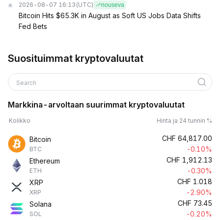
2026-08-07 16:13
(UTC)
nouseva
Bitcoin Hits $65.3K in August as Soft US Jobs Data Shifts
Fed Bets
Suosituimmat kryptovaluutat
Search
Markkina-arvoltaan suurimmat kryptovaluutat
Kolikko
Hinta ja 24 tunnin %
CHF
64,817.00
Bitcoin
-0.10%
BTC
CHF
1,912.13
Ethereum
-0.30%
ETH
CHF
1.018
XRP
-2.90%
XRP
CHF
73.45
Solana
-0.20%
SOL