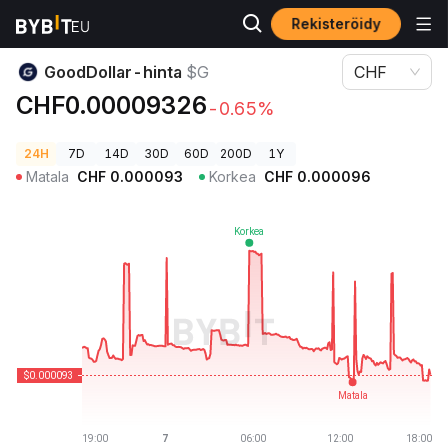
Rekisteröidy
Kryptohinnat
GoodDollar-hinta $G
GoodDollar-hinta
$G
CHF
CHF0.00009326
-0.65%
24H
7D
14D
30D
60D
200D
1Y
Matala
CHF
0.000093
Korkea
CHF
0.000096