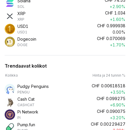
CHF
74.55
Solana
+2.90%
SOL
CHF
1.034
XRP
+1.60%
XRP
CHF
0.999938
USD1
0.00%
USD1
CHF
0.070069
Dogecoin
+1.70%
DOGE
Trendaavat kolikot
Kolikko
Hinta ja 24 tunnin %
CHF
0.00618518
Pudgy Penguins
+3.50%
PENGU
CHF
0.099275
Cash Cat
+6.90%
CASHCAT
CHF
0.090075
Pi Network
+3.20%
PI
CHF
0.00229427
Pump.fun