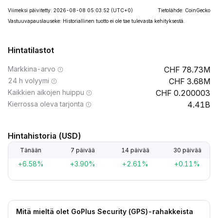
Viimeksi päivitetty: 2026-08-08 05:03:52
(UTC+0)
Tietolähde: CoinGecko
Vastuuvapauslauseke: Historiallinen tuotto ei ole tae tulevasta kehityksestä.
Hintatilastot
Markkina-arvo
78.73M
24 h volyymi
3.68M
Kaikkien aikojen huippu
0.200003
Kierrossa oleva tarjonta
4.41B
Hintahistoria (USD)
Tänään
7 päivää
14 päivää
30 päivää
+6.58%
+3.90%
+2.61%
+0.11%
Mitä mieltä olet GoPlus Security (GPS)-rahakkeista