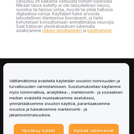
sanoutuu irti kaikesta vastuusta toimien tuloksista.
Mikään tässä esitetty ei ole taloudellinen neuvo,
suositus tai tarjous ostaa, myydä tai pitää hallussa
digitaalisia varoja. Käyttäjien tulee arvioida
taloudellinen tilanteensa itsenäisesti, ja heitä
kehotetaan konsultoimaan ammattimaisia neuvojia.
Saat kattavan yleiskatsauksen lukemalla
asiakirjamme
riskien ilmoittaminen
ja
käyttöehdot
.
Tietoa
Välttämättömiä evästeitä käytetään sivuston toimivuuden ja
Palvelut
turvallisuuden varmistamiseen. Suostumuksellasi käytämme
myös toiminnallisia, analytiikka-, markkinointi- ja sosiaalisen
median evästeitä muistaaksemme asetuksesi,
Tuki
ymmärtääksemme sivuston käyttöä, parantaaksemme
sivustoa ja tukeaksemme markkinointi- ja
Tuotteet
jakamisominaisuuksia.
Lakiasiat
Hyväksy kaikki
Hylkää valinnaiset