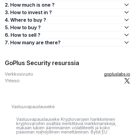
2. How much is one ?
3. How to invest in ?
4. Where to buy ?
5. How to buy ?
6. How to sell ?
7. How many are there?
GoPlus Security resurssia
Verkkosivusto
gopluslabs.io
Yhteisö
Vastuuvapauslauseke
Vastuuvapauslauseke Kryptovarojen hankkiminen
kryptovaroihin sisältää merkittäviä markkinariskejä,
mukaan lukien äärimmäinen volatiliteetti ja koko
pääoman mahdollinen menettäminen. Bybit EU