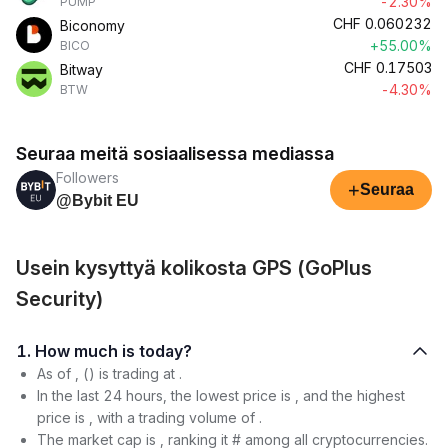
-2.30%
PUMP
CHF
0.060232
Biconomy
+55.00%
BICO
CHF
0.17503
Bitway
-4.30%
BTW
Seuraa meitä sosiaalisessa mediassa
Followers
+
Seuraa
@Bybit EU
Usein kysyttyä kolikosta GPS (GoPlus
Security)
1. How much is today?
As of , () is trading at .
In the last 24 hours, the lowest price is , and the highest
price is , with a trading volume of .
The market cap is , ranking it # among all cryptocurrencies.