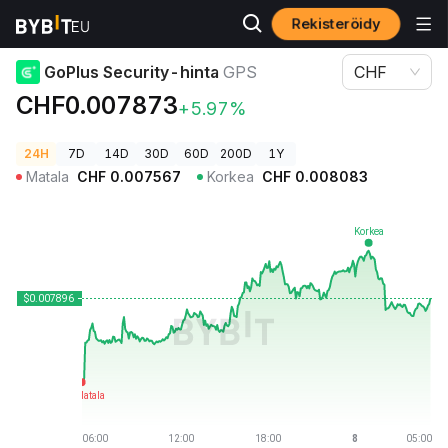
Rekisteröidy
Kryptohinnat
GoPlus Security-hinta GPS
GoPlus Security-hinta
GPS
CHF
CHF0.007873
+5.97%
24H
7D
14D
30D
60D
200D
1Y
Matala
CHF
0.007567
Korkea
CHF
0.008083