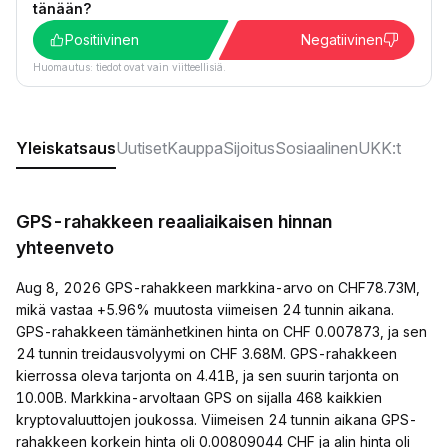
tänään?
Positiivinen
Negatiivinen
Huomautus: tiedot ovat vain viitteellisiä.
Yleiskatsaus
Uutiset
Kauppa
Sijoitus
Sosiaalinen
UKK:t
GPS-rahakkeen reaaliaikaisen hinnan
yhteenveto
Aug 8, 2026 GPS-rahakkeen markkina-arvo on CHF78.73M,
mikä vastaa +5.96% muutosta viimeisen 24 tunnin aikana.
GPS-rahakkeen tämänhetkinen hinta on CHF 0.007873, ja sen
24 tunnin treidausvolyymi on CHF 3.68M. GPS-rahakkeen
kierrossa oleva tarjonta on 4.41B, ja sen suurin tarjonta on
10.00B. Markkina-arvoltaan GPS on sijalla 468 kaikkien
kryptovaluuttojen joukossa. Viimeisen 24 tunnin aikana GPS-
rahakkeen korkein hinta oli 0.00809044 CHF ja alin hinta oli