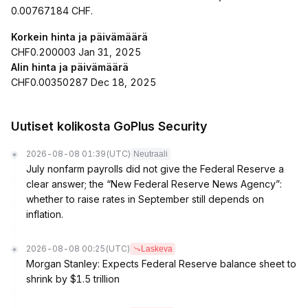
0.00767184 CHF.
Korkein hinta ja päivämäärä
CHF0.200003 Jan 31, 2025
Alin hinta ja päivämäärä
CHF0.00350287 Dec 18, 2025
Uutiset kolikosta GoPlus Security
2026-08-08 01:39
(UTC)
Neutraali
July nonfarm payrolls did not give the Federal Reserve a
clear answer; the “New Federal Reserve News Agency”:
whether to raise rates in September still depends on
inflation.
2026-08-08 00:25
(UTC)
Laskeva
Morgan Stanley: Expects Federal Reserve balance sheet to
shrink by $1.5 trillion