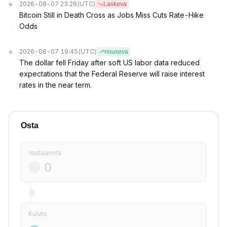
2026-08-07 23:28
(UTC)
Laskeva
Bitcoin Still in Death Cross as Jobs Miss Cuts Rate-Hike
Odds
2026-08-07 19:45
(UTC)
nouseva
The dollar fell Friday after soft US labor data reduced
expectations that the Federal Reserve will raise interest
rates in the near term.
Osta
Vastaanota
Kuluta