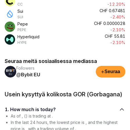
-12.20%
CC
CHF
0.67481
Sui
-2.40%
SUI
CHF
0.0000028
Pepe
-2.10%
PEPE
CHF
55.81
Hyperliquid
-2.10%
HYPE
Seuraa meitä sosiaalisessa mediassa
Followers
+
Seuraa
@Bybit EU
Usein kysyttyä kolikosta GOR (Gorbagana)
1. How much is today?
As of , () is trading at .
In the last 24 hours, the lowest price is , and the highest
price is , with a trading volume of .