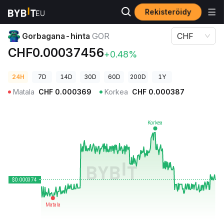
Rekisteröidy
Kryptohinnat
Gorbagana-hinta GOR
Gorbagana-hinta
GOR
CHF
CHF0.00037456
+0.48%
24H
7D
14D
30D
60D
200D
1Y
Matala
CHF
0.000369
Korkea
CHF
0.000387