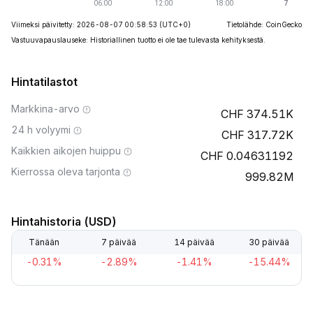
Viimeksi päivitetty: 2026-08-07 00:58:53
(UTC+0)
Tietolähde: CoinGecko
Vastuuvapauslauseke: Historiallinen tuotto ei ole tae tulevasta kehityksestä.
Hintatilastot
Markkina-arvo
374.51K
24 h volyymi
317.72K
Kaikkien aikojen huippu
0.04631192
Kierrossa oleva tarjonta
999.82M
Hintahistoria (USD)
Tänään
7 päivää
14 päivää
30 päivää
-0.31%
-2.89%
-1.41%
-15.44%