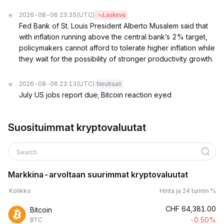
2026-08-06 23:35
(UTC)
Laskeva
Fed Bank of St. Louis President Alberto Musalem said that
with inflation running above the central bank’s 2% target,
policymakers cannot afford to tolerate higher inflation while
they wait for the possibility of stronger productivity growth.
2026-08-06 23:13
(UTC)
Neutraali
July US jobs report due; Bitcoin reaction eyed
Suosituimmat kryptovaluutat
Search
Markkina-arvoltaan suurimmat kryptovaluutat
Kolikko
Hinta ja 24 tunnin %
CHF
64,381.00
Bitcoin
-0.50%
BTC