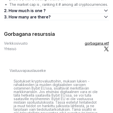
The market cap is , ranking it # among all cryptocurrencies.
2. How much is one ?
3. How many are there?
Gorbagana resurssia
Verkkosivusto
gorbagana.wtf
Yhteisö
Vastuuvapauslauseke
Sijoitukset kryptovaluuttoihin, mukaan lukien -
rahakkeiden ja muiden digitaalisten varojen
ostaminen Bybit EU:ssa, sisältävät merkittävän
markkinariskin. Jos etsimäsi digitaalinen vara ei ole
tällä hetkellä saatavilla Bybit EU:ssa, se voi tulla
saataville myöhemmin. Bybit EU ei ole vastuussa
mistään sijoitustuloksista. Tässä esitetyt hintatiedot
ja muut tiedot on hankittu julkisista lähteistä, ja ne
tarjotaan vain tiedotustarkoituksiin. Tämä sisältö ei
ole taloudellista neuvontaa eikä suositus tai tarjous