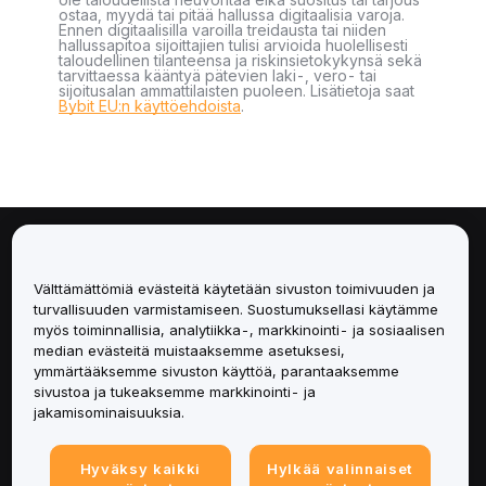
ostaa, myydä tai pitää hallussa digitaalisia varoja.
Ennen digitaalisilla varoilla treidausta tai niiden
hallussapitoa sijoittajien tulisi arvioida huolellisesti
taloudellinen tilanteensa ja riskinsietokykynsä sekä
tarvittaessa kääntyä pätevien laki-, vero- tai
sijoitusalan ammattilaisten puoleen. Lisätietoja saat
Bybit EU:n käyttöehdoista
.
Tietoa
Välttämättömiä evästeitä käytetään sivuston toimivuuden ja
Palvelut
turvallisuuden varmistamiseen. Suostumuksellasi käytämme
myös toiminnallisia, analytiikka-, markkinointi- ja sosiaalisen
median evästeitä muistaaksemme asetuksesi,
Tuki
ymmärtääksemme sivuston käyttöä, parantaaksemme
sivustoa ja tukeaksemme markkinointi- ja
Tuotteet
jakamisominaisuuksia.
Lakiasiat
Hyväksy kaikki
Hylkää valinnaiset