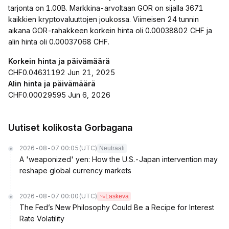
tarjonta on 1.00B. Markkina-arvoltaan GOR on sijalla 3671
kaikkien kryptovaluuttojen joukossa. Viimeisen 24 tunnin
aikana GOR-rahakkeen korkein hinta oli 0.00038802 CHF ja
alin hinta oli 0.00037068 CHF.
Korkein hinta ja päivämäärä
CHF0.04631192 Jun 21, 2025
Alin hinta ja päivämäärä
CHF0.00029595 Jun 6, 2026
Uutiset kolikosta Gorbagana
2026-08-07 00:05
(UTC)
Neutraali
A 'weaponized' yen: How the U.S.-Japan intervention may
reshape global currency markets
2026-08-07 00:00
(UTC)
Laskeva
The Fed’s New Philosophy Could Be a Recipe for Interest
Rate Volatility