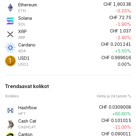
CHF
1,903.38
Ethereum
-0.20%
ETH
CHF
72.75
Solana
-1.90%
SOL
CHF
1.037
XRP
-2.40%
XRP
CHF
0.201241
Cardano
+5.50%
ADA
CHF
0.999616
USD1
0.00%
USD1
Trendaavat kolikot
Kolikko
Hinta ja 24 tunnin %
CHF
0.0309008
Hashflow
+60.60%
HFT
CHF
0.101015
Cash Cat
-11.00%
CASHCAT
CHF
0.090011
Canton