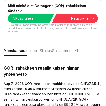
Mitä mieltä olet Gorbagana (GOR)-rahakkeista
tänään?
Positiivinen
Negatiivinen
Huomautus: Tämä kysely heijastaa vain käyttäjien mielipiteitä eikä se ole
taloudellinen neuvo. Bybit EU ei tue sitä, eikä sen ole tarkoitus osoittaa tulevaa
kehitystä.
Yleiskatsaus
Uutiset
Sijoitus
Sosiaalinen
UKK:t
GOR-rahakkeen reaaliaikaisen hinnan
yhteenveto
Aug 7, 2026 GOR-rahakkeen markkina-arvo on CHF374.51K,
mikä vastaa +0.49% muutosta viimeisen 24 tunnin aikana.
GOR-rahakkeen tämänhetkinen hinta on CHF 0.00037456, ja
sen 24 tunnin treidausvolyymi on CHF 317.72K. GOR-
rahakkeen kierrossa oleva tarjonta on 999.82M, ja sen suurin