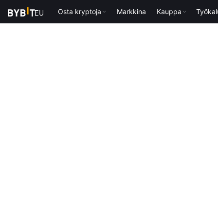
Osta kryptoja
Markkina
Kauppa
Työkal