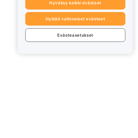
Hyväksy kaikki evästeet
Hylkää valinnaiset evästeet
Evästeasetukset
eet
Lakiasiat
Eturistiriitapolitiikka
Yhteenveto säilytys- ja
hallinnointikäytännöstä
rd
ESG-tiedot