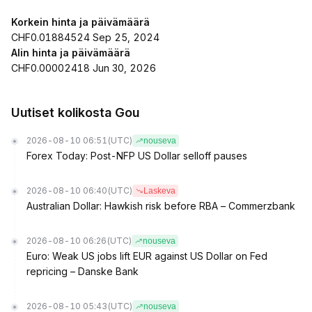
Korkein hinta ja päivämäärä
CHF0.01884524 Sep 25, 2024
Alin hinta ja päivämäärä
CHF0.00002418 Jun 30, 2026
Uutiset kolikosta Gou
2026-08-10 06:51
(UTC)
nouseva
Forex Today: Post-NFP US Dollar selloff pauses
2026-08-10 06:40
(UTC)
Laskeva
Australian Dollar: Hawkish risk before RBA – Commerzbank
2026-08-10 06:26
(UTC)
nouseva
Euro: Weak US jobs lift EUR against US Dollar on Fed
repricing – Danske Bank
2026-08-10 05:43
(UTC)
nouseva