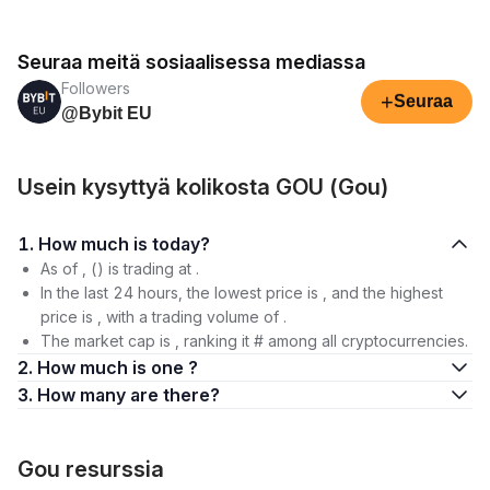
Seuraa meitä sosiaalisessa mediassa
Followers
+
Seuraa
@Bybit EU
Usein kysyttyä kolikosta GOU (Gou)
1. How much is today?
As of , () is trading at .
In the last 24 hours, the lowest price is , and the highest
price is , with a trading volume of .
The market cap is , ranking it # among all cryptocurrencies.
2. How much is one ?
3. How many are there?
Gou resurssia