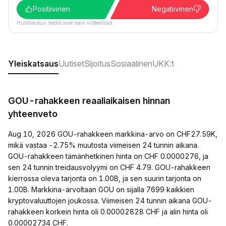
Positiivinen
Negatiivinen
Huomautus: tiedot ovat vain viitteellisiä.
Yleiskatsaus
Uutiset
Sijoitus
Sosiaalinen
UKK:t
GOU-rahakkeen reaaliaikaisen hinnan
yhteenveto
Aug 10, 2026 GOU-rahakkeen markkina-arvo on CHF27.59K,
mikä vastaa -2.75% muutosta viimeisen 24 tunnin aikana.
GOU-rahakkeen tämänhetkinen hinta on CHF 0.0000276, ja
sen 24 tunnin treidausvolyymi on CHF 4.79. GOU-rahakkeen
kierrossa oleva tarjonta on 1.00B, ja sen suurin tarjonta on
1.00B. Markkina-arvoltaan GOU on sijalla 7699 kaikkien
kryptovaluuttojen joukossa. Viimeisen 24 tunnin aikana GOU-
rahakkeen korkein hinta oli 0.00002828 CHF ja alin hinta oli
0.00002734 CHF.