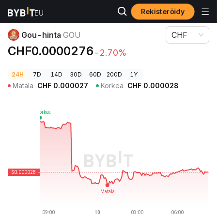
Rekisteröidy
Kryptohinnat
Gou-hinta GOU
Gou-hinta
GOU
CHF
CHF0.0000276
-2.70%
24H
7D
14D
30D
60D
200D
1Y
Matala
CHF
0.000027
Korkea
CHF
0.000028