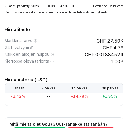
Viimeksi päivitetty: 2026-08-10 08:15:47
(UTC+0)
Tietolähde: CoinGecko
Vastuuvapauslauseke: Historiallinen tuotto ei ole tae tulevasta kehityksestä.
Hintatilastot
Markkina-arvo
27.59K
24 h volyymi
4.79
Kaikkien aikojen huippu
0.01884524
Kierrossa oleva tarjonta
1.00B
Hintahistoria (USD)
Tänään
7 päivää
14 päivää
30 päivää
-2.42%
--
-14.78%
+1.85%
Mitä mieltä olet Gou (GOU)-rahakkeista tänään?