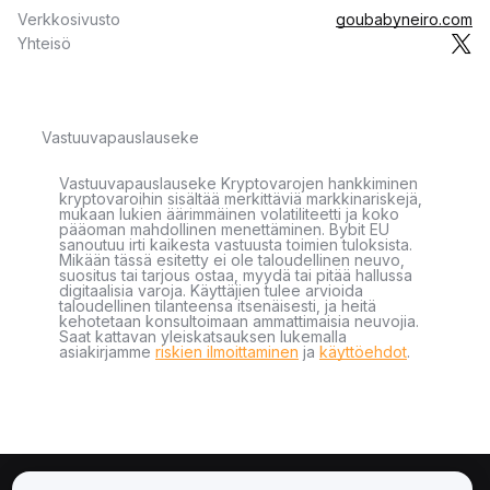
Verkkosivusto
goubabyneiro.com
Yhteisö
Vastuuvapauslauseke
Vastuuvapauslauseke Kryptovarojen hankkiminen
kryptovaroihin sisältää merkittäviä markkinariskejä,
mukaan lukien äärimmäinen volatiliteetti ja koko
pääoman mahdollinen menettäminen. Bybit EU
sanoutuu irti kaikesta vastuusta toimien tuloksista.
Mikään tässä esitetty ei ole taloudellinen neuvo,
suositus tai tarjous ostaa, myydä tai pitää hallussa
digitaalisia varoja. Käyttäjien tulee arvioida
taloudellinen tilanteensa itsenäisesti, ja heitä
kehotetaan konsultoimaan ammattimaisia neuvojia.
Saat kattavan yleiskatsauksen lukemalla
asiakirjamme
riskien ilmoittaminen
ja
käyttöehdot
.