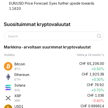
EUR/USD Price Forecast: Eyes further upside towards
1.1620
Suosituimmat kryptovaluutat
Search
Markkina-arvoltaan suurimmat kryptovaluutat
Kolikko
Hinta ja 24 tunnin %
CHF
65,206.00
Bitcoin
+0.50%
BTC
CHF
1,925.38
Ethereum
+0.30%
ETH
CHF
76.92
Solana
+0.70%
SOL
CHF
1.036
XRP
-0.40%
XRP
CHF
0.999614
USD1