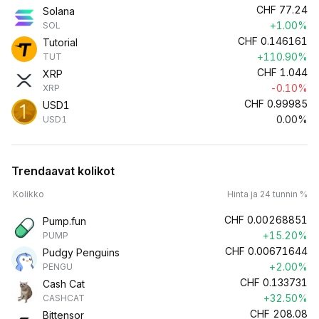
CHF
77.24
Solana
+1.00%
SOL
CHF
0.146161
Tutorial
+110.90%
TUT
CHF
1.044
XRP
-0.10%
XRP
CHF
0.99985
USD1
0.00%
USD1
Trendaavat kolikot
Kolikko
Hinta ja 24 tunnin %
CHF
0.00268851
Pump.fun
+15.20%
PUMP
CHF
0.00671644
Pudgy Penguins
+2.00%
PENGU
CHF
0.133731
Cash Cat
+32.50%
CASHCAT
CHF
208.08
Bittensor