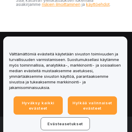
Saat kattavan yleiskatsauksen lukemalla
asiakirjamme
riskien ilmoittaminen
ja
käyttöehdot
.
Tietoa
Välttämättömiä evästeitä käytetään sivuston toimivuuden ja
Palvelut
turvallisuuden varmistamiseen. Suostumuksellasi käytämme
myös toiminnallisia, analytiikka-, markkinointi- ja sosiaalisen
median evästeitä muistaaksemme asetuksesi,
Tuki
ymmärtääksemme sivuston käyttöä, parantaaksemme
sivustoa ja tukeaksemme markkinointi- ja
Tuotteet
jakamisominaisuuksia.
Lakiasiat
Hyväksy kaikki
Hylkää valinnaiset
evästeet
evästeet
© 2025-2026 Bybit.eu. All rights reserved.
Evästeasetukset