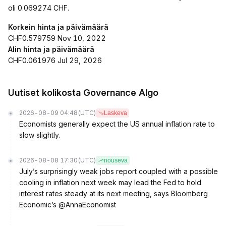
oli 0.069274 CHF.
Korkein hinta ja päivämäärä
CHF0.579759 Nov 10, 2022
Alin hinta ja päivämäärä
CHF0.061976 Jul 29, 2026
Uutiset kolikosta Governance Algo
2026-08-09 04:48
(UTC)
Laskeva
Economists generally expect the US annual inflation rate to
slow slightly.
2026-08-08 17:30
(UTC)
nouseva
July’s surprisingly weak jobs report coupled with a possible
cooling in inflation next week may lead the Fed to hold
interest rates steady at its next meeting, says Bloomberg
Economic’s @AnnaEconomist