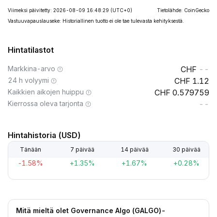
Viimeksi päivitetty: 2026-08-09 16:48:29
(UTC+0)
Tietolähde: CoinGecko
Vastuuvapauslauseke: Historiallinen tuotto ei ole tae tulevasta kehityksestä.
Hintatilastot
Markkina-arvo
--
24 h volyymi
1.12
Kaikkien aikojen huippu
0.579759
Kierrossa oleva tarjonta
--
Hintahistoria (USD)
Tänään
7 päivää
14 päivää
30 päivää
-1.58%
+1.35%
+1.67%
+0.28%
Mitä mieltä olet Governance Algo (GALGO)-