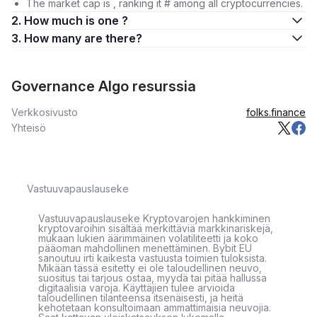
The market cap is , ranking it # among all cryptocurrencies.
2. How much is one ?
3. How many are there?
Governance Algo resurssia
Verkkosivusto
folks.finance
Yhteisö
Vastuuvapauslauseke
Vastuuvapauslauseke Kryptovarojen hankkiminen
kryptovaroihin sisältää merkittäviä markkinariskejä,
mukaan lukien äärimmäinen volatiliteetti ja koko
pääoman mahdollinen menettäminen. Bybit EU
sanoutuu irti kaikesta vastuusta toimien tuloksista.
Mikään tässä esitetty ei ole taloudellinen neuvo,
suositus tai tarjous ostaa, myydä tai pitää hallussa
digitaalisia varoja. Käyttäjien tulee arvioida
taloudellinen tilanteensa itsenäisesti, ja heitä
kehotetaan konsultoimaan ammattimaisia neuvojia.