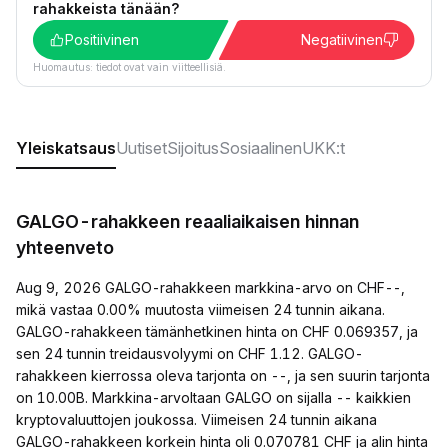
rahakkeista tänään?
Positiivinen
Negatiivinen
Huomautus: tiedot ovat vain viitteellisiä.
Yleiskatsaus
Uutiset
Sijoitus
Sosiaalinen
UKK:t
GALGO-rahakkeen reaaliaikaisen hinnan
yhteenveto
Aug 9, 2026 GALGO-rahakkeen markkina-arvo on CHF--,
mikä vastaa 0.00% muutosta viimeisen 24 tunnin aikana.
GALGO-rahakkeen tämänhetkinen hinta on CHF 0.069357, ja
sen 24 tunnin treidausvolyymi on CHF 1.12. GALGO-
rahakkeen kierrossa oleva tarjonta on --, ja sen suurin tarjonta
on 10.00B. Markkina-arvoltaan GALGO on sijalla -- kaikkien
kryptovaluuttojen joukossa. Viimeisen 24 tunnin aikana
GALGO-rahakkeen korkein hinta oli 0.070781 CHF ja alin hinta