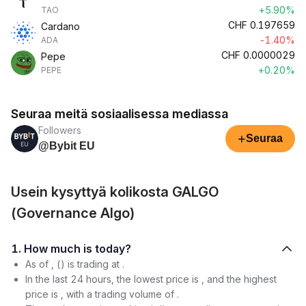
+5.90%
TAO
CHF
0.197659
Cardano
-1.40%
ADA
CHF
0.0000029
Pepe
+0.20%
PEPE
Seuraa meitä sosiaalisessa mediassa
Followers
+
Seuraa
@Bybit EU
Usein kysyttyä kolikosta GALGO
(Governance Algo)
1. How much is today?
As of , () is trading at .
In the last 24 hours, the lowest price is , and the highest
price is , with a trading volume of .