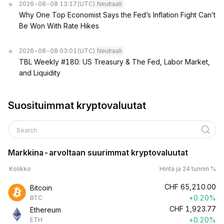
2026-08-08 13:17
(UTC)
Neutraali
Why One Top Economist Says the Fed’s Inflation Fight Can’t
Be Won With Rate Hikes
2026-08-08 03:01
(UTC)
Neutraali
TBL Weekly #180: US Treasury & The Fed, Labor Market,
and Liquidity
Suosituimmat kryptovaluutat
Search
Markkina-arvoltaan suurimmat kryptovaluutat
Kolikko
Hinta ja 24 tunnin %
CHF
65,210.00
Bitcoin
+0.20%
BTC
CHF
1,923.77
Ethereum
+0.20%
ETH