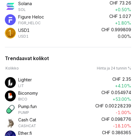
CHF
73.26
Solana
+0.50%
SOL
CHF
1.027
Figure Heloc
+1.80%
FIGR_HELOC
CHF
0.999809
USD1
0.00%
USD1
Trendaavat kolikot
Kolikko
Hinta ja 24 tunnin %
CHF
2.35
Lighter
+4.10%
LIT
CHF
0.054974
Biconomy
+53.00%
BICO
CHF
0.00228239
Pump.fun
-1.00%
PUMP
CHF
0.098776
Cash Cat
-18.10%
CASHCAT
CHF
0.386365
Ether.fi