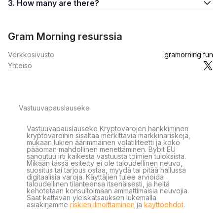
3. How many are there?
Gram Morning resurssia
Verkkosivusto
gramorning.fun
Yhteisö
Vastuuvapauslauseke
Vastuuvapauslauseke Kryptovarojen hankkiminen
kryptovaroihin sisältää merkittäviä markkinariskejä,
mukaan lukien äärimmäinen volatiliteetti ja koko
pääoman mahdollinen menettäminen. Bybit EU
sanoutuu irti kaikesta vastuusta toimien tuloksista.
Mikään tässä esitetty ei ole taloudellinen neuvo,
suositus tai tarjous ostaa, myydä tai pitää hallussa
digitaalisia varoja. Käyttäjien tulee arvioida
taloudellinen tilanteensa itsenäisesti, ja heitä
kehotetaan konsultoimaan ammattimaisia neuvojia.
Saat kattavan yleiskatsauksen lukemalla
asiakirjamme
riskien ilmoittaminen
ja
käyttöehdot
.