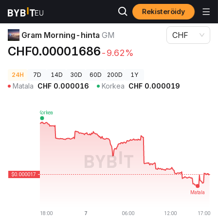
Rekisteröidy
Kryptohinnat
Gram Morning-hinta GM
Gram Morning-hinta
GM
CHF
CHF0.00001686
-9.62%
24H
7D
14D
30D
60D
200D
1Y
Matala
CHF
0.000016
Korkea
CHF
0.000019