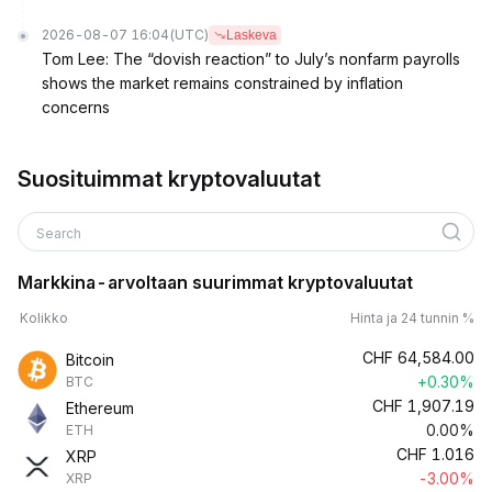
2026-08-07 16:04
(UTC)
Laskeva
Tom Lee: The “dovish reaction” to July’s nonfarm payrolls
shows the market remains constrained by inflation
concerns
Suosituimmat kryptovaluutat
Search
Markkina-arvoltaan suurimmat kryptovaluutat
Kolikko
Hinta ja 24 tunnin %
CHF
64,584.00
Bitcoin
+0.30%
BTC
CHF
1,907.19
Ethereum
0.00%
ETH
CHF
1.016
XRP
-3.00%
XRP