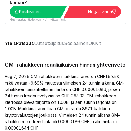
tänään?
Positiivinen
Negatiivinen
Huomautus: tiedot ovat vain viitteellisiä.
Yleiskatsaus
Uutiset
Sijoitus
Sosiaalinen
UKK:t
GM-rahakkeen reaaliaikaisen hinnan yhteenveto
Aug 7, 2026 GM-rahakkeen markkina-arvo on CHF16.85K,
mikä vastaa -9.69% muutosta viimeisen 24 tunnin aikana. GM-
rahakkeen tämänhetkinen hinta on CHF 0.00001686, ja sen
24 tunnin treidausvolyymi on CHF 283.93. GM-rahakkeen
kierrossa oleva tarjonta on 1.00B, ja sen suurin tarjonta on
1.00B. Markkina-arvoltaan GM on sijalla 8671 kaikkien
kryptovaluuttojen joukossa. Viimeisen 24 tunnin aikana GM-
rahakkeen korkein hinta oli 0.0000186 CHF ja alin hinta oli
0.00001644 CHF.