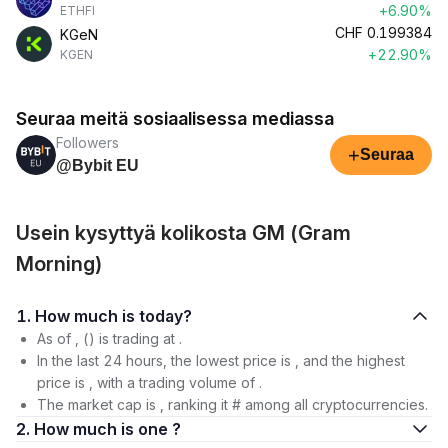
+6.90%
ETHFI
CHF
0.199384
KGeN
+22.90%
KGEN
Seuraa meitä sosiaalisessa mediassa
Followers
+
Seuraa
@Bybit EU
Usein kysyttyä kolikosta GM (Gram
Morning)
1. How much is today?
As of , () is trading at .
In the last 24 hours, the lowest price is , and the highest
price is , with a trading volume of .
The market cap is , ranking it # among all cryptocurrencies.
2. How much is one ?