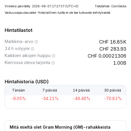
Viimeksi päivitetty: 2026-08-07 17:27:37
(UTC+0)
Tietolähde: CoinGecko
Vastuuvapauslauseke: Historiallinen tuotto ei ole tae tulevasta kehityksestä.
Hintatilastot
Markkina-arvo
16.85K
24 h volyymi
283.93
Kaikkien aikojen huippu
0.00021306
Kierrossa oleva tarjonta
1.00B
Hintahistoria (USD)
Tänään
7 päivää
14 päivää
30 päivää
-9.05%
-34.21%
-49.46%
-70.82%
Mitä mieltä olet Gram Morning (GM)-rahakkeista