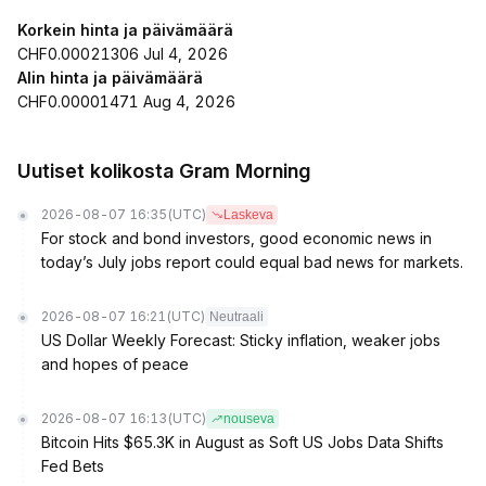
Korkein hinta ja päivämäärä
CHF0.00021306 Jul 4, 2026
Alin hinta ja päivämäärä
CHF0.00001471 Aug 4, 2026
Uutiset kolikosta Gram Morning
2026-08-07 16:35
(UTC)
Laskeva
For stock and bond investors, good economic news in
today’s July jobs report could equal bad news for markets.
2026-08-07 16:21
(UTC)
Neutraali
US Dollar Weekly Forecast: Sticky inflation, weaker jobs
and hopes of peace
2026-08-07 16:13
(UTC)
nouseva
Bitcoin Hits $65.3K in August as Soft US Jobs Data Shifts
Fed Bets