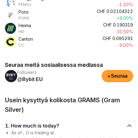
-1.20%
PENGU
CHF
0.02104322
Pons
+9.00%
PONS
CHF
0.190319
Heima
-31.50%
HEI
CHF
0.095291
Canton
-9.00%
CC
Seuraa meitä sosiaalisessa mediassa
Followers
+
Seuraa
@Bybit EU
Usein kysyttyä kolikosta GRAMS (Gram
Silver)
1. How much is today?
As of , () is trading at .