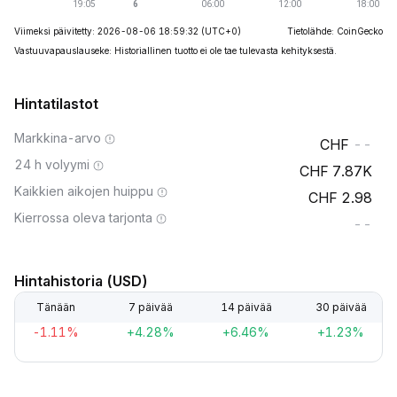
Viimeksi päivitetty: 2026-08-06 18:59:32
(UTC+0)
Tietolähde: CoinGecko
Vastuuvapauslauseke: Historiallinen tuotto ei ole tae tulevasta kehityksestä.
Hintatilastot
Markkina-arvo
--
24 h volyymi
7.87K
Kaikkien aikojen huippu
2.98
Kierrossa oleva tarjonta
--
Hintahistoria (USD)
Tänään
7 päivää
14 päivää
30 päivää
-1.11%
+4.28%
+6.46%
+1.23%