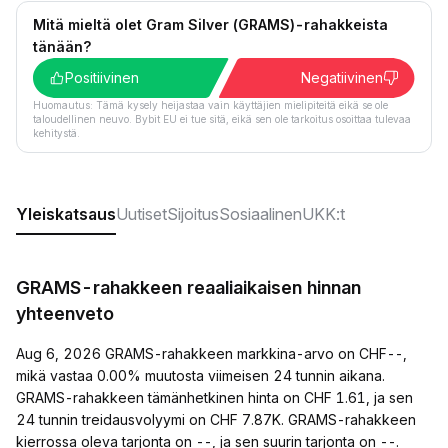
Mitä mieltä olet Gram Silver (GRAMS)-rahakkeista
tänään?
Positiivinen
Negatiivinen
Huomautus: Tämä kysely heijastaa vain käyttäjien mielipiteitä eikä se ole
taloudellinen neuvo. Bybit EU ei tue sitä, eikä sen ole tarkoitus osoittaa tulevaa
kehitystä.
Yleiskatsaus
Uutiset
Sijoitus
Sosiaalinen
UKK:t
GRAMS-rahakkeen reaaliaikaisen hinnan
yhteenveto
Aug 6, 2026 GRAMS-rahakkeen markkina-arvo on CHF--,
mikä vastaa 0.00% muutosta viimeisen 24 tunnin aikana.
GRAMS-rahakkeen tämänhetkinen hinta on CHF 1.61, ja sen
24 tunnin treidausvolyymi on CHF 7.87K. GRAMS-rahakkeen
kierrossa oleva tarjonta on --, ja sen suurin tarjonta on --.