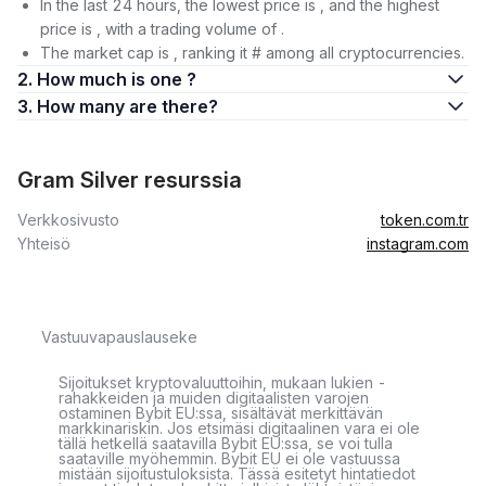
In the last 24 hours, the lowest price is , and the highest
price is , with a trading volume of .
The market cap is , ranking it # among all cryptocurrencies.
2. How much is one ?
3. How many are there?
Gram Silver resurssia
Verkkosivusto
token.com.tr
Yhteisö
instagram.com
Vastuuvapauslauseke
Sijoitukset kryptovaluuttoihin, mukaan lukien -
rahakkeiden ja muiden digitaalisten varojen
ostaminen Bybit EU:ssa, sisältävät merkittävän
markkinariskin. Jos etsimäsi digitaalinen vara ei ole
tällä hetkellä saatavilla Bybit EU:ssa, se voi tulla
saataville myöhemmin. Bybit EU ei ole vastuussa
mistään sijoitustuloksista. Tässä esitetyt hintatiedot