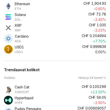
CHF
1,904.93
Ethereum
-0.60%
ETH
CHF
72.78
Solana
-2.40%
SOL
CHF
1.035
XRP
-3.20%
XRP
CHF
0.204994
Cardano
+7.70%
ADA
CHF
0.999839
USD1
0.00%
USD1
Trendaavat kolikot
Kolikko
Hinta ja 24 tunnin %
CHF
0.105299
Cash Cat
+12.50%
CASHCAT
CHF
56.05
Hyperliquid
-2.90%
HYPE
CHF
0.00609057
Pudgy Penguins