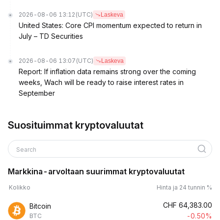
2026-08-06 13:12
(UTC)
Laskeva
United States: Core CPI momentum expected to return in
July – TD Securities
2026-08-06 13:07
(UTC)
Laskeva
Report: If inflation data remains strong over the coming
weeks, Wach will be ready to raise interest rates in
September
Suosituimmat kryptovaluutat
Search
Markkina-arvoltaan suurimmat kryptovaluutat
Kolikko
Hinta ja 24 tunnin %
CHF
64,383.00
Bitcoin
-0.50%
BTC