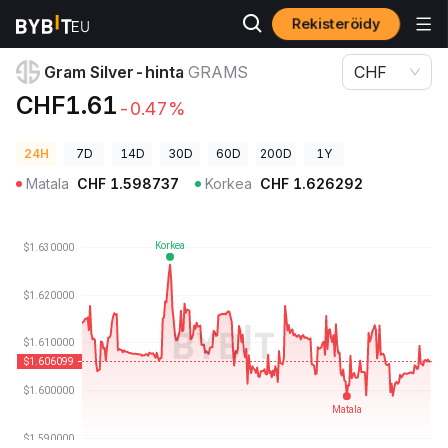
Rekisteröidy
Kryptohinnat
Gram Silver-hinta GRAMS
Gram Silver-hinta
GRAMS
CHF
CHF1.61
-0.47%
24H
7D
14D
30D
60D
200D
1Y
Matala
CHF
1.598737
Korkea
CHF
1.626292