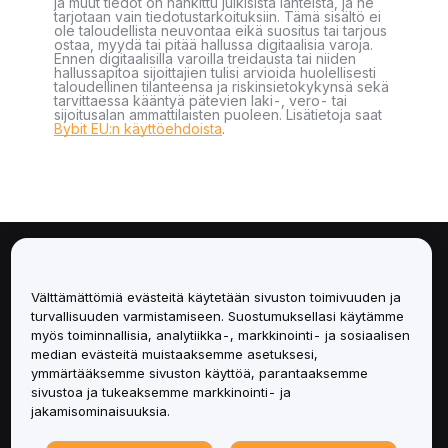
ja muut tiedot on hankittu julkisista lähteistä, ja ne
tarjotaan vain tiedotustarkoituksiin. Tämä sisältö ei
ole taloudellista neuvontaa eikä suositus tai tarjous
ostaa, myydä tai pitää hallussa digitaalisia varoja.
Ennen digitaalisilla varoilla treidausta tai niiden
hallussapitoa sijoittajien tulisi arvioida huolellisesti
taloudellinen tilanteensa ja riskinsietokykynsä sekä
tarvittaessa kääntyä pätevien laki-, vero- tai
sijoitusalan ammattilaisten puoleen. Lisätietoja saat
Bybit EU:n käyttöehdoista
.
Tietoa
Välttämättömiä evästeitä käytetään sivuston toimivuuden ja
Palvelut
turvallisuuden varmistamiseen. Suostumuksellasi käytämme
myös toiminnallisia, analytiikka-, markkinointi- ja sosiaalisen
median evästeitä muistaaksemme asetuksesi,
Tuki
ymmärtääksemme sivuston käyttöä, parantaaksemme
sivustoa ja tukeaksemme markkinointi- ja
Tuotteet
jakamisominaisuuksia.