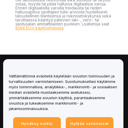
ostaa, myydä tai pitää hallussa digitaalisia varoja.
Ennen digitaalisilla varoilla treidausta tai niiden
hallussapitoa sijoittajien tulisi arvioida huolellisesti
taloudellinen tilanteensa ja riskinsietokykynsä sekä
tarvittaessa kääntyä pätevien laki-, vero- tai
sijoitusalan ammattilaisten puoleen. Lisätietoja saat
Bybit EU:n käyttöehdoista
.
Tietoa
Välttämättömiä evästeitä käytetään sivuston toimivuuden ja
Palvelut
turvallisuuden varmistamiseen. Suostumuksellasi käytämme
myös toiminnallisia, analytiikka-, markkinointi- ja sosiaalisen
median evästeitä muistaaksemme asetuksesi,
Tuki
ymmärtääksemme sivuston käyttöä, parantaaksemme
sivustoa ja tukeaksemme markkinointi- ja
Tuotteet
jakamisominaisuuksia.
Lakiasiat
Hyväksy kaikki
Hylkää valinnaiset