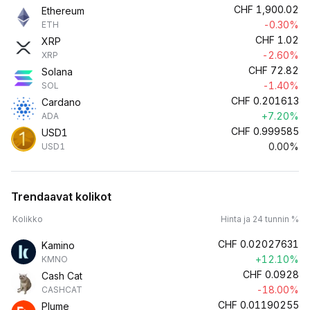
CHF
1,900.02
Ethereum
-0.30%
ETH
CHF
1.02
XRP
-2.60%
XRP
CHF
72.82
Solana
-1.40%
SOL
CHF
0.201613
Cardano
+7.20%
ADA
CHF
0.999585
USD1
0.00%
USD1
Trendaavat kolikot
Kolikko
Hinta ja 24 tunnin %
CHF
0.02027631
Kamino
+12.10%
KMNO
CHF
0.0928
Cash Cat
-18.00%
CASHCAT
CHF
0.01190255
Plume