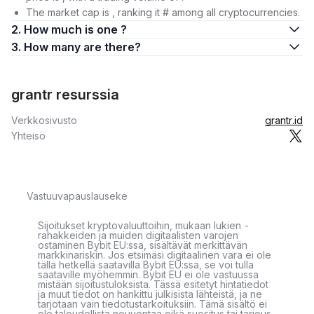
The market cap is , ranking it # among all cryptocurrencies.
2. How much is one ?
3. How many are there?
grantr resurssia
Verkkosivusto
grantr.id
Yhteisö
Vastuuvapauslauseke
Sijoitukset kryptovaluuttoihin, mukaan lukien -
rahakkeiden ja muiden digitaalisten varojen
ostaminen Bybit EU:ssa, sisältävät merkittävän
markkinariskin. Jos etsimäsi digitaalinen vara ei ole
tällä hetkellä saatavilla Bybit EU:ssa, se voi tulla
saataville myöhemmin. Bybit EU ei ole vastuussa
mistään sijoitustuloksista. Tässä esitetyt hintatiedot
ja muut tiedot on hankittu julkisista lähteistä, ja ne
tarjotaan vain tiedotustarkoituksiin. Tämä sisältö ei
ole taloudellista neuvontaa eikä suositus tai tarjous