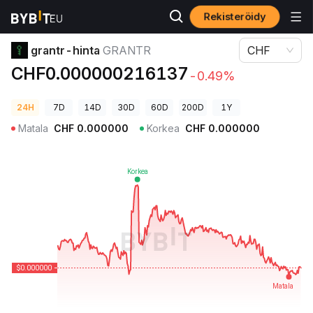
Rekisteröidy
Kryptohinnat
grantr-hinta GRANTR
grantr-hinta
GRANTR
CHF
CHF0.000000216137
-0.49%
24H
7D
14D
30D
60D
200D
1Y
Matala
CHF
0.000000
Korkea
CHF
0.000000