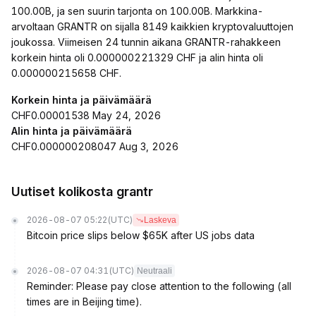
100.00B, ja sen suurin tarjonta on 100.00B. Markkina-
arvoltaan GRANTR on sijalla 8149 kaikkien kryptovaluuttojen
joukossa. Viimeisen 24 tunnin aikana GRANTR-rahakkeen
korkein hinta oli 0.000000221329 CHF ja alin hinta oli
0.000000215658 CHF.
Korkein hinta ja päivämäärä
CHF0.00001538 May 24, 2026
Alin hinta ja päivämäärä
CHF0.000000208047 Aug 3, 2026
Uutiset kolikosta grantr
2026-08-07 05:22
(UTC)
Laskeva
Bitcoin price slips below $65K after US jobs data
2026-08-07 04:31
(UTC)
Neutraali
Reminder: Please pay close attention to the following (all
times are in Beijing time).