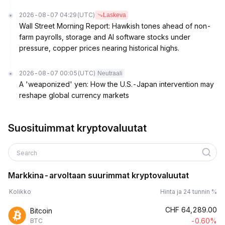
2026-08-07 04:29
(UTC)
Laskeva
Wall Street Morning Report: Hawkish tones ahead of non-
farm payrolls, storage and AI software stocks under
pressure, copper prices nearing historical highs.
2026-08-07 00:05
(UTC)
Neutraali
A 'weaponized' yen: How the U.S.-Japan intervention may
reshape global currency markets
Suosituimmat kryptovaluutat
Search
Markkina-arvoltaan suurimmat kryptovaluutat
Kolikko
Hinta ja 24 tunnin %
CHF
64,289.00
Bitcoin
-0.60%
BTC