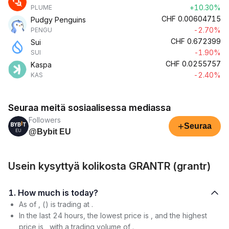
+10.30%
PLUME
CHF
0.00604715
Pudgy Penguins
-2.70%
PENGU
CHF
0.672399
Sui
-1.90%
SUI
CHF
0.0255757
Kaspa
-2.40%
KAS
Seuraa meitä sosiaalisessa mediassa
Followers
+
Seuraa
@Bybit EU
Usein kysyttyä kolikosta GRANTR (grantr)
1. How much is today?
As of , () is trading at .
In the last 24 hours, the lowest price is , and the highest
price is , with a trading volume of .