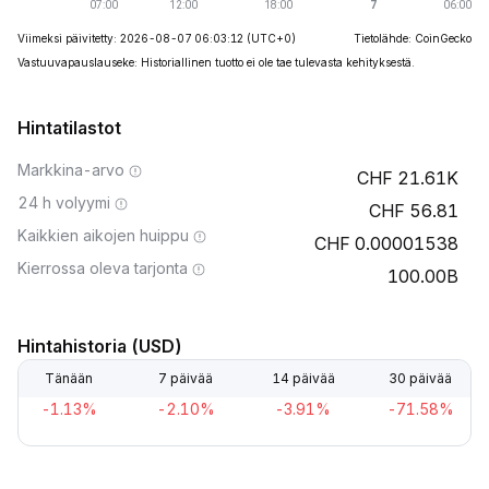
Viimeksi päivitetty: 2026-08-07 06:03:12
(UTC+0)
Tietolähde: CoinGecko
Vastuuvapauslauseke: Historiallinen tuotto ei ole tae tulevasta kehityksestä.
Hintatilastot
Markkina-arvo
21.61K
24 h volyymi
56.81
Kaikkien aikojen huippu
0.00001538
Kierrossa oleva tarjonta
100.00B
Hintahistoria (USD)
Tänään
7 päivää
14 päivää
30 päivää
-1.13%
-2.10%
-3.91%
-71.58%