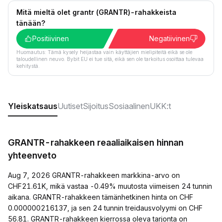
Mitä mieltä olet grantr (GRANTR)-rahakkeista
tänään?
Positiivinen
Negatiivinen
Huomautus: Tämä kysely heijastaa vain käyttäjien mielipiteitä eikä se ole
taloudellinen neuvo. Bybit EU ei tue sitä, eikä sen ole tarkoitus osoittaa tulevaa
kehitystä.
Yleiskatsaus
Uutiset
Sijoitus
Sosiaalinen
UKK:t
GRANTR-rahakkeen reaaliaikaisen hinnan
yhteenveto
Aug 7, 2026 GRANTR-rahakkeen markkina-arvo on
CHF21.61K, mikä vastaa -0.49% muutosta viimeisen 24 tunnin
aikana. GRANTR-rahakkeen tämänhetkinen hinta on CHF
0.000000216137, ja sen 24 tunnin treidausvolyymi on CHF
56.81. GRANTR-rahakkeen kierrossa oleva tarjonta on