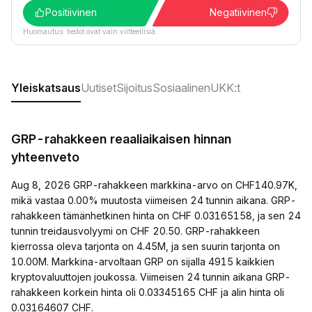
Positiivinen
Negatiivinen
Huomautus: tiedot ovat vain viitteellisiä.
Yleiskatsaus
Uutiset
Sijoitus
Sosiaalinen
UKK:t
GRP-rahakkeen reaaliaikaisen hinnan
yhteenveto
Aug 8, 2026 GRP-rahakkeen markkina-arvo on CHF140.97K,
mikä vastaa 0.00% muutosta viimeisen 24 tunnin aikana. GRP-
rahakkeen tämänhetkinen hinta on CHF 0.03165158, ja sen 24
tunnin treidausvolyymi on CHF 20.50. GRP-rahakkeen
kierrossa oleva tarjonta on 4.45M, ja sen suurin tarjonta on
10.00M. Markkina-arvoltaan GRP on sijalla 4915 kaikkien
kryptovaluuttojen joukossa. Viimeisen 24 tunnin aikana GRP-
rahakkeen korkein hinta oli 0.03345165 CHF ja alin hinta oli
0.03164607 CHF.