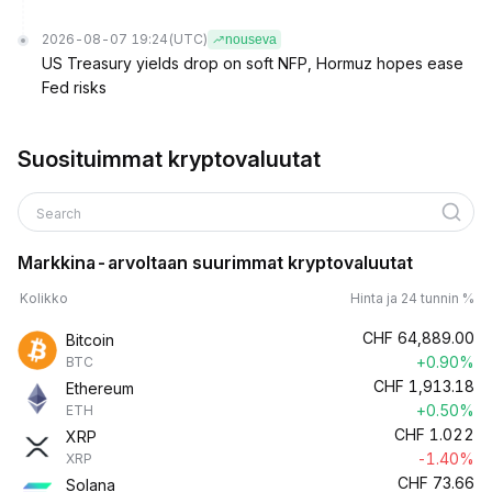
2026-08-07 19:24
(UTC)
nouseva
US Treasury yields drop on soft NFP, Hormuz hopes ease
Fed risks
Suosituimmat kryptovaluutat
Search
Markkina-arvoltaan suurimmat kryptovaluutat
Kolikko
Hinta ja 24 tunnin %
CHF
64,889.00
Bitcoin
+0.90%
BTC
CHF
1,913.18
Ethereum
+0.50%
ETH
CHF
1.022
XRP
-1.40%
XRP
CHF
73.66
Solana