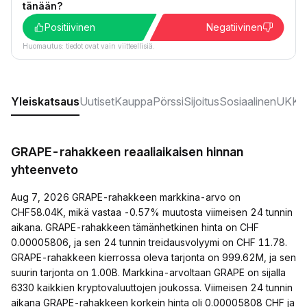
tänään?
Positiivinen
Negatiivinen
Huomautus: tiedot ovat vain viitteellisiä.
Yleiskatsaus
Uutiset
Kauppa
Pörssi
Sijoitus
Sosiaalinen
UKK:t
GRAPE-rahakkeen reaaliaikaisen hinnan
yhteenveto
Aug 7, 2026 GRAPE-rahakkeen markkina-arvo on
CHF58.04K, mikä vastaa -0.57% muutosta viimeisen 24 tunnin
aikana. GRAPE-rahakkeen tämänhetkinen hinta on CHF
0.00005806, ja sen 24 tunnin treidausvolyymi on CHF 11.78.
GRAPE-rahakkeen kierrossa oleva tarjonta on 999.62M, ja sen
suurin tarjonta on 1.00B. Markkina-arvoltaan GRAPE on sijalla
6330 kaikkien kryptovaluuttojen joukossa. Viimeisen 24 tunnin
aikana GRAPE-rahakkeen korkein hinta oli 0.00005808 CHF ja