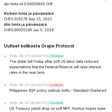
alin hinta oli 0.00005805 CHF.
Korkein hinta ja päivämäärä
CHF0.319278 Sep 15, 2021
Alin hinta ja päivämäärä
CHF0.00005196 Jun 5, 2026
Uutiset kolikosta Grape Protocol
2026-08-07 19:45
(UTC)
nouseva
The dollar fell Friday after soft US labor data reduced
expectations that the Federal Reserve will raise interest
rates in the near term.
2026-08-07 19:42
(UTC)
Laskeva
Philippines: BSP policy outlook shifts – Standard Chartered
2026-08-07 19:24
(UTC)
nouseva
US Treasury yields drop on soft NFP, Hormuz hopes ease