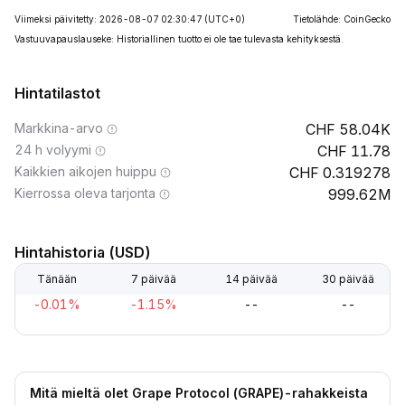
Viimeksi päivitetty: 2026-08-07 02:30:47
(UTC+0)
Tietolähde: CoinGecko
Vastuuvapauslauseke: Historiallinen tuotto ei ole tae tulevasta kehityksestä.
Hintatilastot
Markkina-arvo
58.04K
24 h volyymi
11.78
Kaikkien aikojen huippu
0.319278
Kierrossa oleva tarjonta
999.62M
Hintahistoria (USD)
Tänään
7 päivää
14 päivää
30 päivää
-0.01%
-1.15%
--
--
Mitä mieltä olet Grape Protocol (GRAPE)-rahakkeista