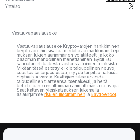
Yhteisö
Vastuuvapauslauseke
Vastuuvapauslauseke Kryptovarojen hankkiminen
kryptovaroihin sisältää merkittäviä markkinariskejä,
mukaan lukien äärimmäinen volatiliteetti ja koko
pääoman mahdollinen menettäminen. Bybit EU
sanoutuu irti kaikesta vastuusta toimien tuloksista.
Mikään tässä esitetty ei ole taloudellinen neuvo,
suositus tai tarjous ostaa, myydä tai pitää hallussa
digitaalisia varoja. Käyttäjien tulee arvioida
taloudellinen tilanteensa itsenäisesti, ja heitä
kehotetaan konsultoimaan ammattimaisia neuvojia.
Saat kattavan yleiskatsauksen lukemalla
asiakirjamme
riskien ilmoittaminen
ja
käyttöehdot
.
Tietoa