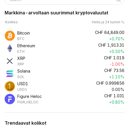
Markkina-arvoltaan suurimmat kryptovaluutat
Kolikko
Hinta ja 24 tunnin %
CHF
64,849.00
Bitcoin
+0.70%
BTC
CHF
1,913.31
Ethereum
+0.50%
ETH
CHF
1.019
XRP
-1.00%
XRP
CHF
73.56
Solana
+1.10%
SOL
CHF
0.999856
USD1
0.00%
USD1
CHF
1.031
Figure Heloc
+0.80%
FIGR_HELOC
Trendaavat kolikot