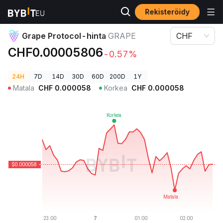
Rekisteröidy
Kryptohinnat
Grape Protocol-hinta GRAPE
Grape Protocol-hinta
GRAPE
CHF
CHF0.00005806
-0.57%
24H
7D
14D
30D
60D
200D
1Y
Matala
CHF
0.000058
Korkea
CHF
0.000058