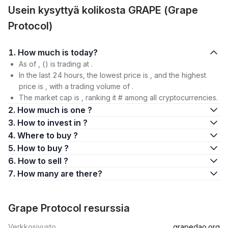
Usein kysyttyä kolikosta GRAPE (Grape
Protocol)
1. How much is today?
As of , () is trading at .
In the last 24 hours, the lowest price is , and the highest
price is , with a trading volume of .
The market cap is , ranking it # among all cryptocurrencies.
2. How much is one ?
3. How to invest in ?
4. Where to buy ?
5. How to buy ?
6. How to sell ?
7. How many are there?
Grape Protocol resurssia
Verkkosivusto
grapedao.org