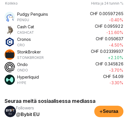
Kolikko
Hinta ja 24 tunnin %
CHF
0.00597265
Pudgy Penguins
-0.40%
PENGU
CHF
0.095922
Cash Cat
-11.60%
CASHCAT
CHF
0.050637
Cronos
-4.50%
CRO
CHF
0.02339937
StonkBroker
+2.10%
STONKBROKER
CHF
0.345826
Ondo
-3.70%
ONDO
CHF
54.09
Hyperliquid
-3.30%
HYPE
Seuraa meitä sosiaalisessa mediassa
Followers
+
Seuraa
@Bybit EU