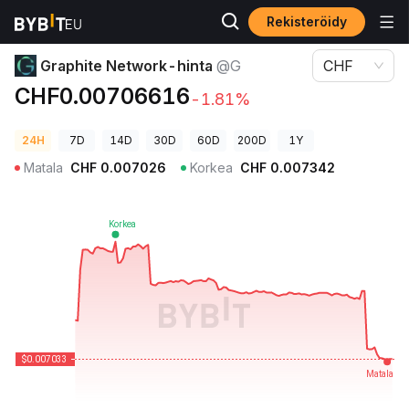
Rekisteröidy
Kryptohinnat
Graphite Network-hinta @G
Graphite Network-hinta
@G
CHF
CHF0.00706616
-1.81%
24H
7D
14D
30D
60D
200D
1Y
Matala
CHF
0.007026
Korkea
CHF
0.007342