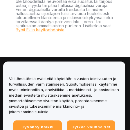
ole taloudellista neuvontaa eikä suositus tai tarjous
ostaa, myydä tai pitää hallussa digitaalisia varoja.
Ennen digitaalisilla varoilla treidausta tai niiden
hallussapitoa sijoittajien tulisi arvioida huolellisesti
taloudellinen tilanteensa ja riskinsietokykynsä sekä
tarvittaessa kääntyä pätevien laki-, vero- tai
sijoitusalan ammattilaisten puoleen. Lisätietoja saat
Bybit EU:n käyttöehdoista
.
Tietoa
Välttämättömiä evästeitä käytetään sivuston toimivuuden ja
Palvelut
turvallisuuden varmistamiseen. Suostumuksellasi käytämme
myös toiminnallisia, analytiikka-, markkinointi- ja sosiaalisen
median evästeitä muistaaksemme asetuksesi,
Tuki
ymmärtääksemme sivuston käyttöä, parantaaksemme
sivustoa ja tukeaksemme markkinointi- ja
Tuotteet
jakamisominaisuuksia.
Lakiasiat
Hyväksy kaikki
Hylkää valinnaiset