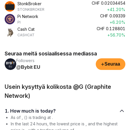
CHF
0.02034454
StonkBroker
+41.20%
STONKBROKER
CHF
0.09339
Pi Network
+6.20%
PI
CHF
0.128801
Cash Cat
+56.70%
CASHCAT
Seuraa meitä sosiaalisessa mediassa
Followers
+
Seuraa
@Bybit EU
Usein kysyttyä kolikosta @G (Graphite
Network)
1. How much is today?
As of , () is trading at .
In the last 24 hours, the lowest price is , and the highest