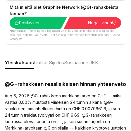
Mitä mieltä olet Graphite Network (@G)-rahakkeista
tänään?
Positiivinen
Negatiivinen
Huomautus: Tämä kysely heijastaa vain käyttäjien mielipiteitä eikä se ole
taloudellinen neuvo. Bybit EU ei tue sitä, eikä sen ole tarkoitus osoittaa tulevaa
kehitystä.
Yleiskatsaus
Uutiset
Sijoitus
Sosiaalinen
UKK:t
@G-rahakkeen reaaliaikaisen hinnan yhteenveto
Aug 6, 2026 @G-rahakkeen markkina-arvo on CHF--, mikä
vastaa 0.00% muutosta viimeisen 24 tunnin aikana. @G-
rahakkeen tämänhetkinen hinta on CHF 0.00706616, ja sen
24 tunnin treidausvolyymi on CHF 9.69. @G-rahakkeen
kierrossa oleva tarjonta on --, ja sen suurin tarjonta on --.
Markkina-arvoltaan @G on sijalla -- kaikkien kryptovaluuttojen