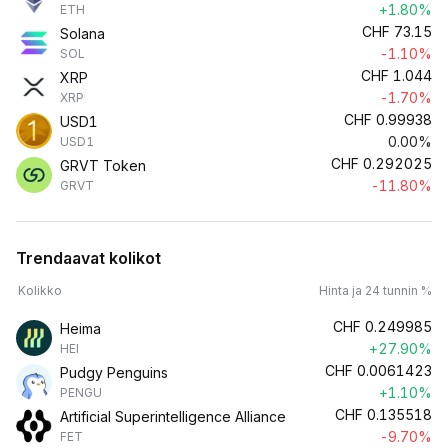
+1.80%
ETH
CHF
73.15
Solana
-1.10%
SOL
CHF
1.044
XRP
-1.70%
XRP
CHF
0.99938
USD1
0.00%
USD1
CHF
0.292025
GRVT Token
-11.80%
GRVT
Trendaavat kolikot
Kolikko
Hinta ja 24 tunnin %
CHF
0.249985
Heima
+27.90%
HEI
CHF
0.0061423
Pudgy Penguins
+1.10%
PENGU
CHF
0.135518
Artificial Superintelligence Alliance
-9.70%
FET