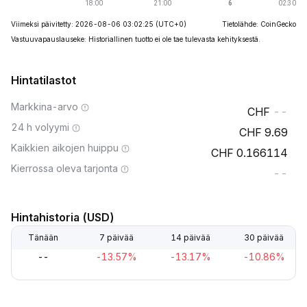
Viimeksi päivitetty: 2026-08-06 03:02:25
(UTC+0)
Tietolähde: CoinGecko
Vastuuvapauslauseke: Historiallinen tuotto ei ole tae tulevasta kehityksestä.
Hintatilastot
Markkina-arvo
--
24 h volyymi
9.69
Kaikkien aikojen huippu
0.166114
Kierrossa oleva tarjonta
--
Hintahistoria (USD)
Tänään
7 päivää
14 päivää
30 päivää
--
-13.57%
-13.17%
-10.86%