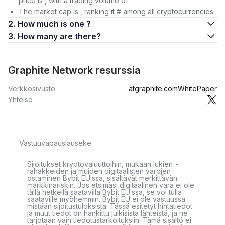
price is , with a trading volume of .
The market cap is , ranking it # among all cryptocurrencies.
2. How much is one ?
3. How many are there?
Graphite Network resurssia
Verkkosivusto
atgraphite.com
WhitePaper
Yhteisö
Vastuuvapauslauseke
Sijoitukset kryptovaluuttoihin, mukaan lukien -
rahakkeiden ja muiden digitaalisten varojen
ostaminen Bybit EU:ssa, sisältävät merkittävän
markkinariskin. Jos etsimäsi digitaalinen vara ei ole
tällä hetkellä saatavilla Bybit EU:ssa, se voi tulla
saataville myöhemmin. Bybit EU ei ole vastuussa
mistään sijoitustuloksista. Tässä esitetyt hintatiedot
ja muut tiedot on hankittu julkisista lähteistä, ja ne
tarjotaan vain tiedotustarkoituksiin. Tämä sisältö ei