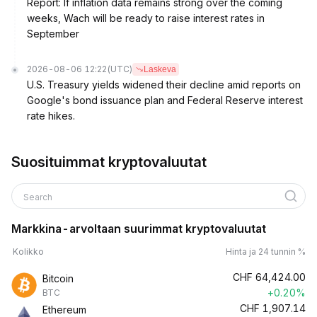
Report: If inflation data remains strong over the coming
weeks, Wach will be ready to raise interest rates in
September
2026-08-06 12:22
(UTC)
Laskeva
U.S. Treasury yields widened their decline amid reports on
Google's bond issuance plan and Federal Reserve interest
rate hikes.
Suosituimmat kryptovaluutat
Search
Markkina-arvoltaan suurimmat kryptovaluutat
Kolikko
Hinta ja 24 tunnin %
CHF
64,424.00
Bitcoin
+0.20%
BTC
CHF
1,907.14
Ethereum