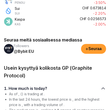
-3.50%
PENGU
CHF
0.673814
Sui
-2.20%
SUI
CHF
0.0256573
Kaspa
-2.00%
KAS
Seuraa meitä sosiaalisessa mediassa
Followers
+
Seuraa
@Bybit EU
Usein kysyttyä kolikosta GP (Graphite
Protocol)
1. How much is today?
As of , () is trading at .
In the last 24 hours, the lowest price is , and the highest
price is , with a trading volume of .