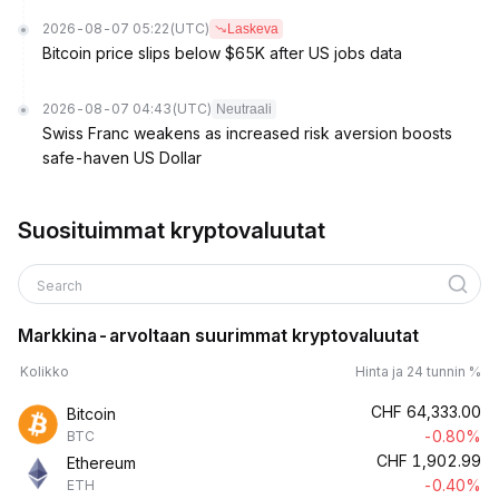
2026-08-07 05:22
(UTC)
Laskeva
Bitcoin price slips below $65K after US jobs data
2026-08-07 04:43
(UTC)
Neutraali
Swiss Franc weakens as increased risk aversion boosts
safe-haven US Dollar
Suosituimmat kryptovaluutat
Search
Markkina-arvoltaan suurimmat kryptovaluutat
Kolikko
Hinta ja 24 tunnin %
CHF
64,333.00
Bitcoin
-0.80%
BTC
CHF
1,902.99
Ethereum
-0.40%
ETH