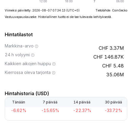
Viimeksi päivitetty: 2026-08-07 07:34:13
(UTC+0)
Tietolähde: CoinGecko
Vastuuvapauslauseke: Historiallinen tuotto ei ole tae tulevasta kehityksestä.
Hintatilastot
Markkina-arvo
3.37M
24 h volyymi
146.87K
Kaikkien aikojen huippu
5.48
Kierrossa oleva tarjonta
35.06M
Hintahistoria (USD)
Tänään
7 päivää
14 päivää
30 päivää
-6.62%
-15.65%
-22.37%
-33.72%