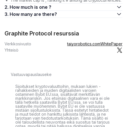
The market cap is , ranking it # among all cryptocurrencies.
2. How much is one ?
3. How many are there?
Graphite Protocol resurssia
Verkkosivusto
taiyorobotics.com
WhitePaper
Yhteisö
Vastuuvapauslauseke
Sijoitukset kryptovaluuttoihin, mukaan lukien -
rahakkeiden ja muiden digitaalisten varojen
ostaminen Bybit EU:ssa, sisältävät merkittävän
markkinariskin. Jos etsimäsi digitaalinen vara ei ole
tällä hetkellä saatavilla Bybit EU:ssa, se voi tulla
saataville myöhemmin. Bybit EU ei ole vastuussa
mistään sijoitustuloksista. Tässä esitetyt hintatiedot
ja muut tiedot on hankittu julkisista lähteistä, ja ne
tarjotaan vain tiedotustarkoituksiin. Tämä sisältö ei
ole taloudellista neuvontaa eikä suositus tai tarjous
ostaa, myydä tai pitää hallussa digitaalisia varoja.