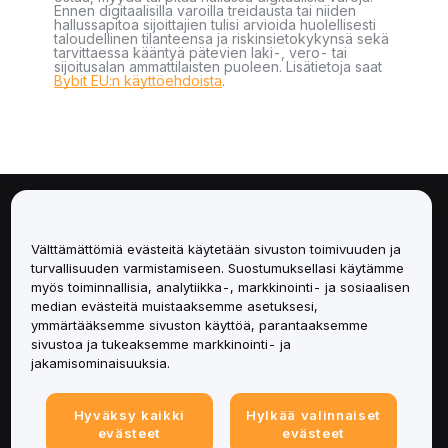
Ennen digitaalisilla varoilla treidausta tai niiden
hallussapitoa sijoittajien tulisi arvioida huolellisesti
taloudellinen tilanteensa ja riskinsietokykynsä sekä
tarvittaessa kääntyä pätevien laki-, vero- tai
sijoitusalan ammattilaisten puoleen. Lisätietoja saat
Bybit EU:n käyttöehdoista
.
Tietoa
Välttämättömiä evästeitä käytetään sivuston toimivuuden ja
Palvelut
turvallisuuden varmistamiseen. Suostumuksellasi käytämme
myös toiminnallisia, analytiikka-, markkinointi- ja sosiaalisen
median evästeitä muistaaksemme asetuksesi,
Tuki
ymmärtääksemme sivuston käyttöä, parantaaksemme
sivustoa ja tukeaksemme markkinointi- ja
Tuotteet
jakamisominaisuuksia.
Lakiasiat
Hyväksy kaikki
Hylkää valinnaiset
evästeet
evästeet