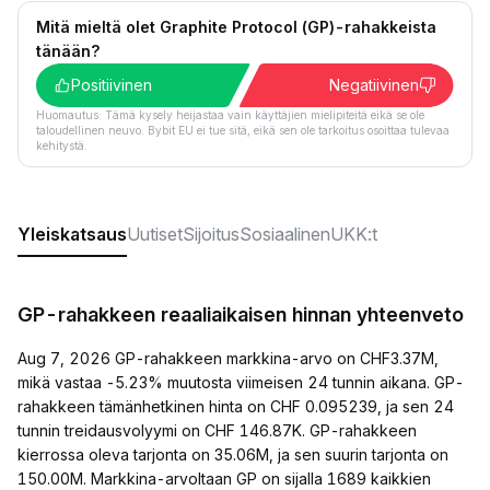
Mitä mieltä olet Graphite Protocol (GP)-rahakkeista
tänään?
Positiivinen
Negatiivinen
Huomautus: Tämä kysely heijastaa vain käyttäjien mielipiteitä eikä se ole
taloudellinen neuvo. Bybit EU ei tue sitä, eikä sen ole tarkoitus osoittaa tulevaa
kehitystä.
Yleiskatsaus
Uutiset
Sijoitus
Sosiaalinen
UKK:t
GP-rahakkeen reaaliaikaisen hinnan yhteenveto
Aug 7, 2026 GP-rahakkeen markkina-arvo on CHF3.37M,
mikä vastaa -5.23% muutosta viimeisen 24 tunnin aikana. GP-
rahakkeen tämänhetkinen hinta on CHF 0.095239, ja sen 24
tunnin treidausvolyymi on CHF 146.87K. GP-rahakkeen
kierrossa oleva tarjonta on 35.06M, ja sen suurin tarjonta on
150.00M. Markkina-arvoltaan GP on sijalla 1689 kaikkien