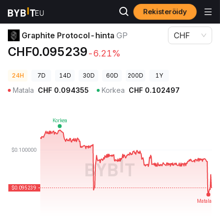
Rekisteröidy
Kryptohinnat
Graphite Protocol-hinta GP
Graphite Protocol-hinta
GP
CHF
CHF0.095239
-6.21%
24H
7D
14D
30D
60D
200D
1Y
Matala
CHF
0.094355
Korkea
CHF
0.102497