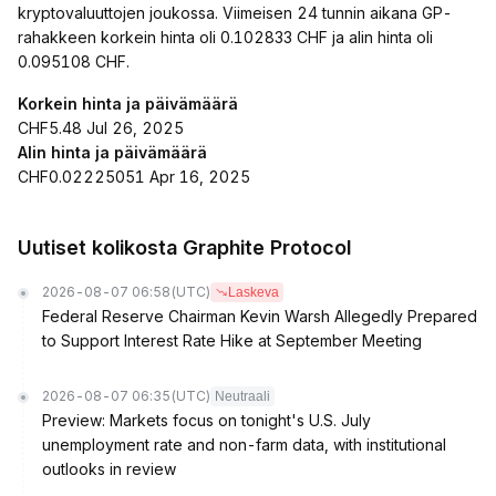
kryptovaluuttojen joukossa. Viimeisen 24 tunnin aikana GP-
rahakkeen korkein hinta oli 0.102833 CHF ja alin hinta oli
0.095108 CHF.
Korkein hinta ja päivämäärä
CHF5.48 Jul 26, 2025
Alin hinta ja päivämäärä
CHF0.02225051 Apr 16, 2025
Uutiset kolikosta Graphite Protocol
2026-08-07 06:58
(UTC)
Laskeva
Federal Reserve Chairman Kevin Warsh Allegedly Prepared
to Support Interest Rate Hike at September Meeting
2026-08-07 06:35
(UTC)
Neutraali
Preview: Markets focus on tonight's U.S. July
unemployment rate and non-farm data, with institutional
outlooks in review