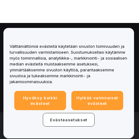
Tietoa
Välttämättömiä evästeitä käytetään sivuston toimivuuden ja
Palvelut
turvallisuuden varmistamiseen. Suostumuksellasi käytämme
myös toiminnallisia, analytiikka-, markkinointi- ja sosiaalisen
median evästeitä muistaaksemme asetuksesi,
Tuki
ymmärtääksemme sivuston käyttöä, parantaaksemme
sivustoa ja tukeaksemme markkinointi- ja
Tuotteet
jakamisominaisuuksia.
Lakiasiat
Hyväksy kaikki
Hylkää valinnaiset
evästeet
evästeet
© 2025-2026 Bybit.eu. All rights reserved.
Evästeasetukset
Palveluehdot
|
Tietosuojaehdot
|
Yritystiedot
(Impressum)
|
Evästeasetukset