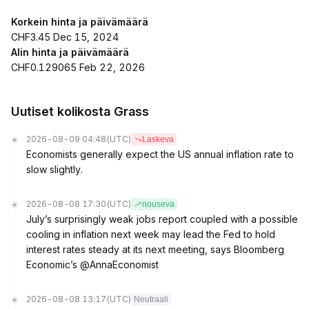
Korkein hinta ja päivämäärä
CHF3.45 Dec 15, 2024
Alin hinta ja päivämäärä
CHF0.129065 Feb 22, 2026
Uutiset kolikosta Grass
2026-08-09 04:48
(UTC)
Laskeva
Economists generally expect the US annual inflation rate to
slow slightly.
2026-08-08 17:30
(UTC)
nouseva
July’s surprisingly weak jobs report coupled with a possible
cooling in inflation next week may lead the Fed to hold
interest rates steady at its next meeting, says Bloomberg
Economic’s @AnnaEconomist
2026-08-08 13:17
(UTC)
Neutraali