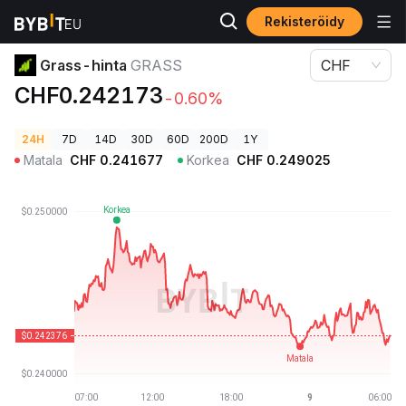
Rekisteröidy
Kryptohinnat
Grass-hinta GRASS
Grass-hinta
GRASS
CHF
CHF0.242173
-0.60%
24H
7D
14D
30D
60D
200D
1Y
Matala
CHF
0.241677
Korkea
CHF
0.249025