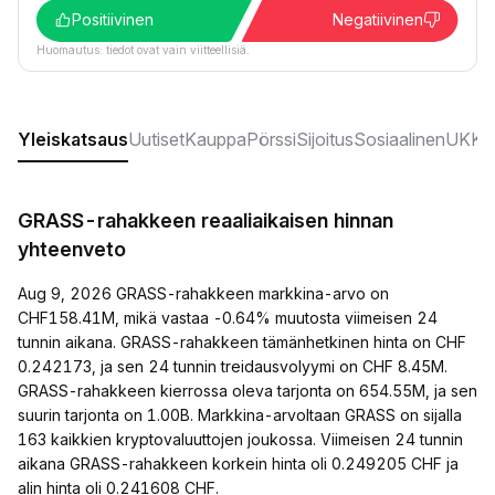
Positiivinen
Negatiivinen
Huomautus: tiedot ovat vain viitteellisiä.
Yleiskatsaus
Uutiset
Kauppa
Pörssi
Sijoitus
Sosiaalinen
UKK:t
GRASS-rahakkeen reaaliaikaisen hinnan
yhteenveto
Aug 9, 2026 GRASS-rahakkeen markkina-arvo on
CHF158.41M, mikä vastaa -0.64% muutosta viimeisen 24
tunnin aikana. GRASS-rahakkeen tämänhetkinen hinta on CHF
0.242173, ja sen 24 tunnin treidausvolyymi on CHF 8.45M.
GRASS-rahakkeen kierrossa oleva tarjonta on 654.55M, ja sen
suurin tarjonta on 1.00B. Markkina-arvoltaan GRASS on sijalla
163 kaikkien kryptovaluuttojen joukossa. Viimeisen 24 tunnin
aikana GRASS-rahakkeen korkein hinta oli 0.249205 CHF ja
alin hinta oli 0.241608 CHF.