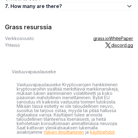
7. How many are there?
Grass resurssia
Verkkosivusto
grass.io
WhitePaper
Yhteisö
discord.gg
Vastuuvapauslauseke
Vastuuvapauslauseke Kryptovarojen hankkiminen
kryptovaroihin sisältää merkittäviä markkinariskejä,
mukaan lukien äärimmäinen volatiliteetti ja koko
pääoman mahdollinen menettäminen. Bybit EU
sanoutuu irti kaikesta vastuusta toimien tuloksista.
Mikään tässä esitetty ei ole taloudellinen neuvo,
suositus tai tarjous ostaa, myydä tai pitää hallussa
digitaalisia varoja. Käyttäjien tulee arvioida
taloudellinen tilanteensa itsenäisesti, ja heitä
kehotetaan konsultoimaan ammattimaisia neuvojia.
Saat kattavan yleiskatsauksen lukemalla
asiakirjamme
riskien ilmoittaminen
ja
käyttöehdot
.