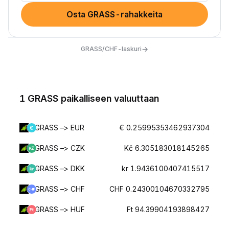
Osta GRASS-rahakkeita
→
GRASS/CHF-laskuri
1 GRASS paikalliseen valuuttaan
GRASS –> EUR
€ 0.25995353462937304
GRASS –> CZK
Kč 6.305183018145265
GRASS –> DKK
kr 1.9436100407415517
GRASS –> CHF
CHF 0.24300104670332795
GRASS –> HUF
Ft 94.39904193898427