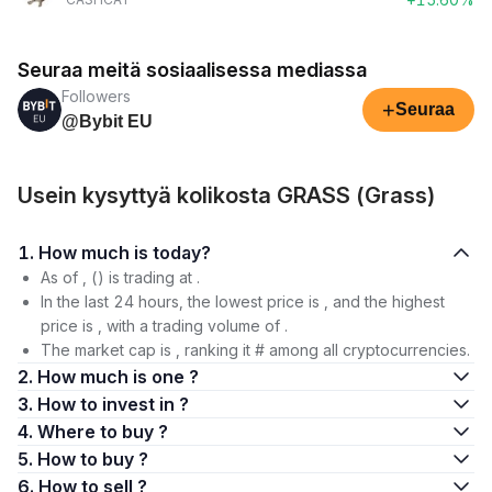
Seuraa meitä sosiaalisessa mediassa
Followers
+
Seuraa
@Bybit EU
Usein kysyttyä kolikosta GRASS (Grass)
1. How much is today?
As of , () is trading at .
In the last 24 hours, the lowest price is , and the highest
price is , with a trading volume of .
The market cap is , ranking it # among all cryptocurrencies.
2. How much is one ?
3. How to invest in ?
4. Where to buy ?
5. How to buy ?
6. How to sell ?