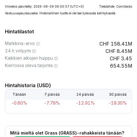
Viimeksi päivitetty: 2026-08-09 06:00:57
(UTC+0)
Tietolähde: CoinGecko
Vastuuvapauslauseke: Historiallinen tuotto ei ole tae tulevasta kehityksestä.
Hintatilastot
Markkina-arvo
158.41M
24 h volyymi
8.45M
Kaikkien aikojen huippu
3.45
Kierrossa oleva tarjonta
654.55M
Hintahistoria (USD)
Tänään
7 päivää
14 päivää
30 päivää
-0.60%
-7.79%
-12.91%
-19.30%
Mitä mieltä olet Grass (GRASS)-rahakkeista tänään?