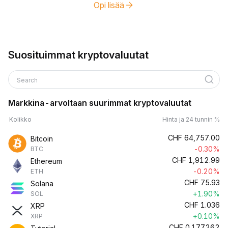
Opi lisää
Suosituimmat kryptovaluutat
Search
Markkina-arvoltaan suurimmat kryptovaluutat
Kolikko
Hinta ja 24 tunnin %
CHF
64,757.00
Bitcoin
-0.30%
BTC
CHF
1,912.99
Ethereum
-0.20%
ETH
CHF
75.93
Solana
+1.90%
SOL
CHF
1.036
XRP
+0.10%
XRP
CHF
0.177262