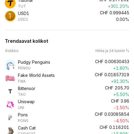
Tutorial
+301.20%
TUT
CHF
0.999445
USD1
0.00%
USD1
Trendaavat kolikot
Kolikko
Hinta ja 24 tunnin %
CHF
0.00630453
Pudgy Penguins
+1.80%
PENGU
CHF
0.01857319
Fake World Assets
+91.30%
FWA
CHF
205.70
Bittensor
+5.50%
TAO
CHF
3.96
Uniswap
-1.50%
UNI
CHF
0.03085854
Pons
-4.50%
PONS
CHF
0.116201
Cash Cat
+15.60%
CASHCAT