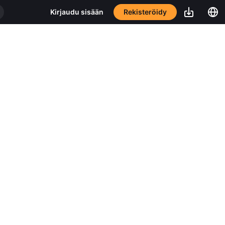
Rekisteröidy
Kirjaudu sisään