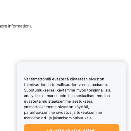
more information)
.
Välttämättömiä evästeitä käytetään sivuston
toimivuuden ja turvallisuuden varmistamiseen.
Suostumuksellasi käytämme myös toiminnallisia,
analytiikka-, markkinointi- ja sosiaalisen median
evästeitä muistaaksemme asetuksesi,
ymmärtääksemme sivuston käyttöä,
parantaaksemme sivustoa ja tukeaksemme
markkinointi- ja jakamisominaisuuksia.
Hyväksy kaikki evästeet