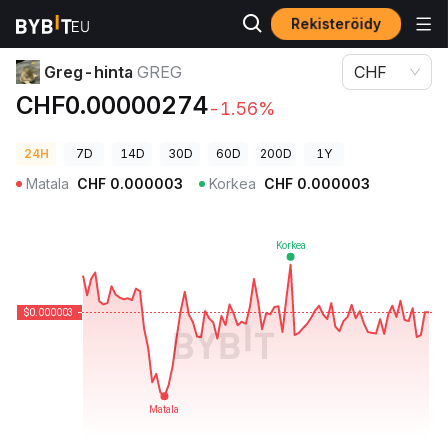
Rekisteröidy
Kryptohinnat
Greg-hinta GREG
Greg-hinta
GREG
CHF
CHF0.00000274
-1.56%
24H
7D
14D
30D
60D
200D
1Y
Matala
CHF
0.000003
Korkea
CHF
0.000003