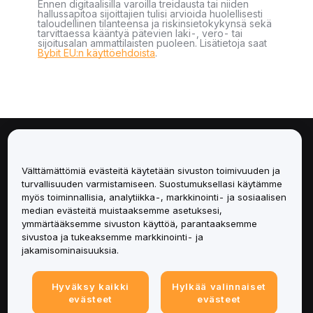
Ennen digitaalisilla varoilla treidausta tai niiden
hallussapitoa sijoittajien tulisi arvioida huolellisesti
taloudellinen tilanteensa ja riskinsietokykynsä sekä
tarvittaessa kääntyä pätevien laki-, vero- tai
sijoitusalan ammattilaisten puoleen. Lisätietoja saat
Bybit EU:n käyttöehdoista
.
Tietoa
Välttämättömiä evästeitä käytetään sivuston toimivuuden ja
Palvelut
turvallisuuden varmistamiseen. Suostumuksellasi käytämme
myös toiminnallisia, analytiikka-, markkinointi- ja sosiaalisen
median evästeitä muistaaksemme asetuksesi,
Tuki
ymmärtääksemme sivuston käyttöä, parantaaksemme
sivustoa ja tukeaksemme markkinointi- ja
Tuotteet
jakamisominaisuuksia.
Lakiasiat
Hyväksy kaikki
Hylkää valinnaiset
evästeet
evästeet