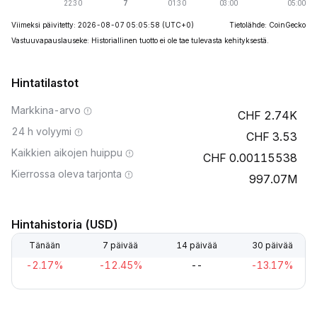
Viimeksi päivitetty: 2026-08-07 05:05:58
(UTC+0)
Tietolähde: CoinGecko
Vastuuvapauslauseke: Historiallinen tuotto ei ole tae tulevasta kehityksestä.
Hintatilastot
Markkina-arvo
2.74K
24 h volyymi
3.53
Kaikkien aikojen huippu
0.00115538
Kierrossa oleva tarjonta
997.07M
Hintahistoria (USD)
Tänään
7 päivää
14 päivää
30 päivää
-2.17%
-12.45%
--
-13.17%