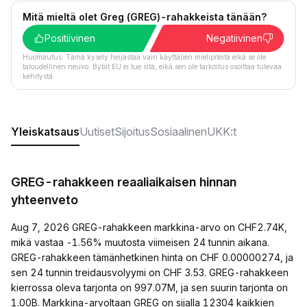
Mitä mieltä olet Greg (GREG)-rahakkeista tänään?
Positiivinen
Negatiivinen
Huomautus: Tämä kysely heijastaa vain käyttäjien mielipiteitä eikä se ole
taloudellinen neuvo. Bybit EU ei tue sitä, eikä sen ole tarkoitus osoittaa tulevaa
kehitystä.
Yleiskatsaus
Uutiset
Sijoitus
Sosiaalinen
UKK:t
GREG-rahakkeen reaaliaikaisen hinnan
yhteenveto
Aug 7, 2026 GREG-rahakkeen markkina-arvo on CHF2.74K,
mikä vastaa -1.56% muutosta viimeisen 24 tunnin aikana.
GREG-rahakkeen tämänhetkinen hinta on CHF 0.00000274, ja
sen 24 tunnin treidausvolyymi on CHF 3.53. GREG-rahakkeen
kierrossa oleva tarjonta on 997.07M, ja sen suurin tarjonta on
1.00B. Markkina-arvoltaan GREG on sijalla 12304 kaikkien