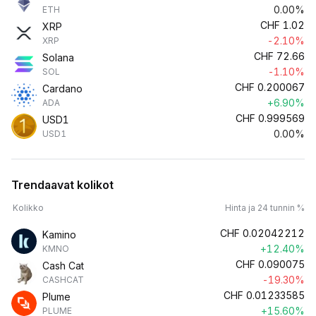
0.00%
ETH
CHF
1.02
XRP
-2.10%
XRP
CHF
72.66
Solana
-1.10%
SOL
CHF
0.200067
Cardano
+6.90%
ADA
CHF
0.999569
USD1
0.00%
USD1
Trendaavat kolikot
Kolikko
Hinta ja 24 tunnin %
CHF
0.02042212
Kamino
+12.40%
KMNO
CHF
0.090075
Cash Cat
-19.30%
CASHCAT
CHF
0.01233585
Plume
+15.60%
PLUME