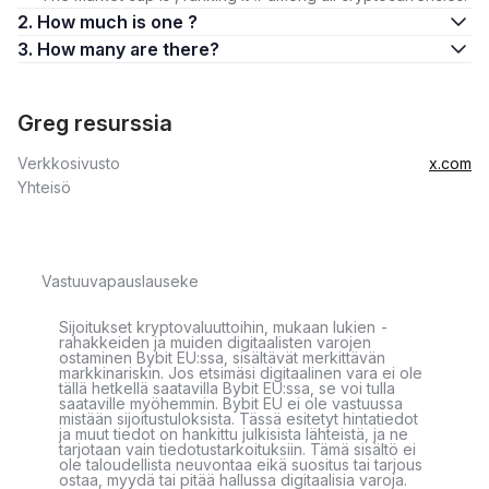
2. How much is one ?
3. How many are there?
Greg resurssia
Verkkosivusto
x.com
Yhteisö
Vastuuvapauslauseke
Sijoitukset kryptovaluuttoihin, mukaan lukien -
rahakkeiden ja muiden digitaalisten varojen
ostaminen Bybit EU:ssa, sisältävät merkittävän
markkinariskin. Jos etsimäsi digitaalinen vara ei ole
tällä hetkellä saatavilla Bybit EU:ssa, se voi tulla
saataville myöhemmin. Bybit EU ei ole vastuussa
mistään sijoitustuloksista. Tässä esitetyt hintatiedot
ja muut tiedot on hankittu julkisista lähteistä, ja ne
tarjotaan vain tiedotustarkoituksiin. Tämä sisältö ei
ole taloudellista neuvontaa eikä suositus tai tarjous
ostaa, myydä tai pitää hallussa digitaalisia varoja.