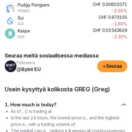
CHF
0.00602071
Pudgy Penguins
-2.50%
PENGU
CHF
0.673105
Sui
-1.60%
SUI
CHF
0.02543829
Kaspa
-2.30%
KAS
Seuraa meitä sosiaalisessa mediassa
Followers
+
Seuraa
@Bybit EU
Usein kysyttyä kolikosta GREG (Greg)
1. How much is today?
As of , () is trading at .
In the last 24 hours, the lowest price is , and the highest
price is , with a trading volume of .
The market cap is , ranking it # among all cryptocurrencies.