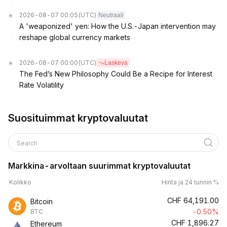
2026-08-07 00:05
(UTC)
Neutraali
A 'weaponized' yen: How the U.S.-Japan intervention may
reshape global currency markets
2026-08-07 00:00
(UTC)
Laskeva
The Fed’s New Philosophy Could Be a Recipe for Interest
Rate Volatility
Suosituimmat kryptovaluutat
Search
Markkina-arvoltaan suurimmat kryptovaluutat
Kolikko
Hinta ja 24 tunnin %
CHF
64,191.00
Bitcoin
-0.50%
BTC
CHF
1,896.27
Ethereum