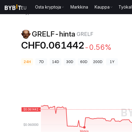
Osta kryptoja
Markkina
Kauppa
Työkal
Kryptohinnat
GRELF-hinta GRELF
GRELF-hinta
GRELF
CHF0.061442
-0.56%
24H
7D
14D
30D
60D
200D
1Y