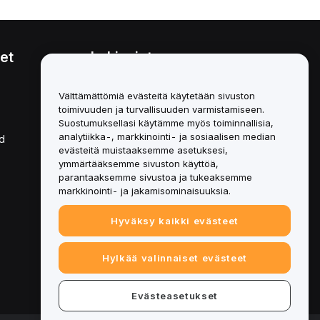
et
Lakiasiat
Eturistiriitapolitiikka
Välttämättömiä evästeitä käytetään sivuston
toimivuuden ja turvallisuuden varmistamiseen.
Yhteenveto säilytys- ja
hallinnointikäytännöstä
Suostumuksellasi käytämme myös toiminnallisia,
analytiikka-, markkinointi- ja sosiaalisen median
d
ESG-tiedot
evästeitä muistaaksemme asetuksesi,
ymmärtääksemme sivuston käyttöä,
Crypto-Asset White Papers
parantaaksemme sivustoa ja tukeaksemme
markkinointi- ja jakamisominaisuuksia.
Hyväksy kaikki evästeet
Hylkää valinnaiset evästeet
Evästeasetukset