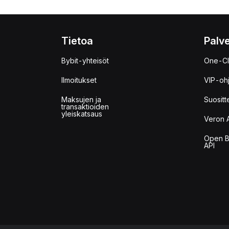
Tietoa
Palve
Bybit-yhteisöt
One-Cl
Ilmoitukset
VIP-oh
Maksujen ja
Suositt
transaktioiden
yleiskatsaus
Veron 
Open B
API