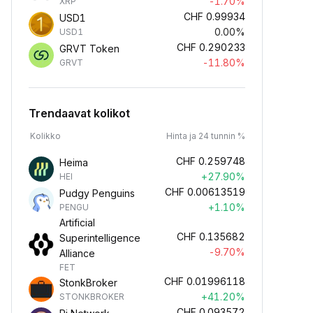
-1.70%
XRP
CHF
0.99934
USD1
0.00%
USD1
CHF
0.290233
GRVT Token
-11.80%
GRVT
Trendaavat kolikot
Kolikko
Hinta ja 24 tunnin %
CHF
0.259748
Heima
+27.90%
HEI
CHF
0.00613519
Pudgy Penguins
+1.10%
PENGU
Artificial
CHF
0.135682
Superintelligence
-9.70%
Alliance
FET
CHF
0.01996118
StonkBroker
+41.20%
STONKBROKER
CHF
0.093572