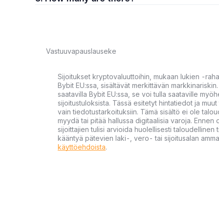
Vastuuvapauslauseke
Sijoitukset kryptovaluuttoihin, mukaan lukien -rah
Bybit EU:ssa, sisältävät merkittävän markkinariskin. 
saatavilla Bybit EU:ssa, se voi tulla saataville my
sijoitustuloksista. Tässä esitetyt hintatiedot ja muut 
vain tiedotustarkoituksiin. Tämä sisältö ei ole talou
myydä tai pitää hallussa digitaalisia varoja. Ennen di
sijoittajien tulisi arvioida huolellisesti taloudellin
kääntyä pätevien laki-, vero- tai sijoitusalan ammat
käyttöehdoista
.