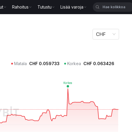
ut
Rahoitus
Tutustu
Lisää varoja
CHF
Matala
CHF
0.059733
Korkea
CHF
0.063426