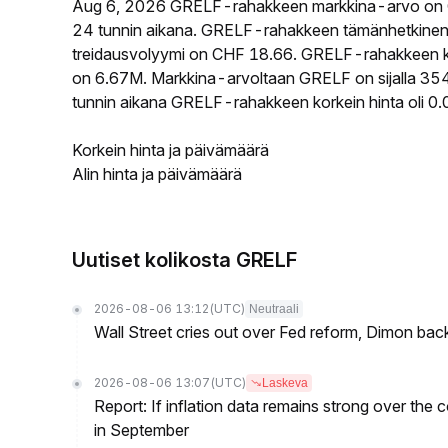
Aug 6, 2026 GRELF-rahakkeen markkina-arvo on 
24 tunnin aikana. GRELF-rahakkeen tämänhetkinen 
treidausvolyymi on CHF 18.66. GRELF-rahakkeen kier
on 6.67M. Markkina-arvoltaan GRELF on sijalla 3549
tunnin aikana GRELF-rahakkeen korkein hinta oli 0.
Korkein hinta ja päivämäärä
Alin hinta ja päivämäärä
Uutiset kolikosta GRELF
2026-08-06 13:12
(UTC)
Neutraali
Wall Street cries out over Fed reform, Dimon back
2026-08-06 13:07
(UTC)
Laskeva
Report: If inflation data remains strong over the 
in September