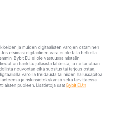
akkeiden ja muiden digitaalisten varojen ostaminen
Jos etsimäsi digitaalinen vara ei ole tällä hetkellä
öhemmin. Bybit EU ei ole vastuussa mistään
tiedot on hankittu julkisista lähteistä, ja ne tarjotaan
dellista neuvontaa eikä suositus tai tarjous ostaa,
gitaalisilla varoilla treidausta tai niiden hallussapitoa
en tilanteensa ja riskinsietokykynsä sekä tarvittaessa
tilaisten puoleen. Lisätietoja saat
Bybit EU:n