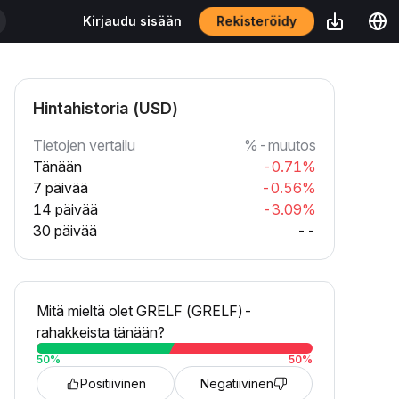
Rekisteröidy
Kirjaudu sisään
Hintahistoria (USD)
Tietojen vertailu
%-muutos
Tänään
-0.71%
7 päivää
-0.56%
14 päivää
-3.09%
30 päivää
--
Mitä mieltä olet GRELF (GRELF)-
rahakkeista tänään?
50
%
50
%
Positiivinen
Negatiivinen