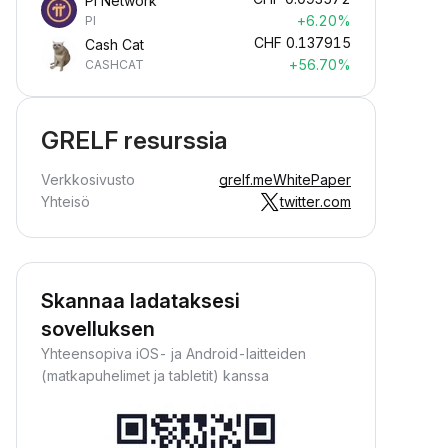
Pi Network
+6.20%
PI
CHF
0.137915
Cash Cat
+56.70%
CASHCAT
GRELF resurssia
Verkkosivusto
grelf.me
WhitePaper
Yhteisö
twitter.com
Skannaa ladataksesi
sovelluksen
Yhteensopiva iOS- ja Android-laitteiden
(matkapuhelimet ja tabletit) kanssa