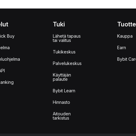
lut
Tuki
Tuotte
ick Buy
Lähetä tapaus
Kauppa
tai valitus
jelma
Earn
Tukikeskus
eluohjelma
Bybit Car
Palvelukeskus
API
Käyttäjän
palaute
anking
Bybit Learn
Hinnasto
Aitouden
tarkistus