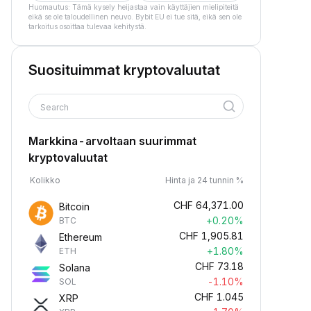
Huomautus: Tämä kysely heijastaa vain käyttäjien mielipiteitä
eikä se ole taloudellinen neuvo. Bybit EU ei tue sitä, eikä sen ole
tarkoitus osoittaa tulevaa kehitystä.
Suosituimmat kryptovaluutat
Search
Markkina-arvoltaan suurimmat
kryptovaluutat
Kolikko
Hinta ja 24 tunnin %
CHF
64,371.00
Bitcoin
+0.20%
BTC
CHF
1,905.81
Ethereum
+1.80%
ETH
CHF
73.18
Solana
-1.10%
SOL
CHF
1.045
XRP