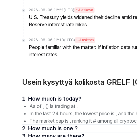
2026-08-06 12:22
(UTC)
Laskeva
U.S. Treasury yields widened their decline amid 
Reserve interest rate hikes.
2026-08-06 12:18
(UTC)
Laskeva
People familiar with the matter: If inflation data 
interest rates.
Usein kysyttyä kolikosta GRELF 
1. How much is today?
As of , () is trading at .
In the last 24 hours, the lowest price is , and the 
The market cap is , ranking it # among all cryptoc
2. How much is one ?
3. How many are there?