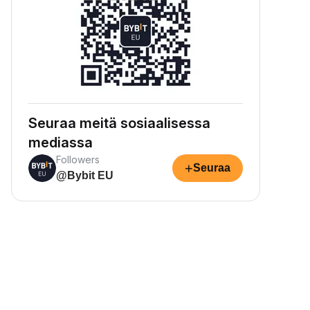
Seuraa meitä sosiaalisessa
mediassa
Followers
+
Seuraa
@Bybit EU