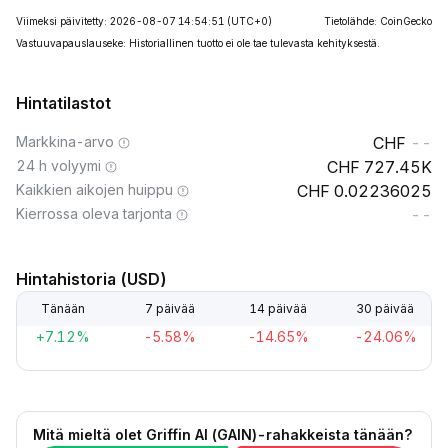
Viimeksi päivitetty: 2026-08-07 14:54:51
(UTC+0)
Tietolähde: CoinGecko
Vastuuvapauslauseke: Historiallinen tuotto ei ole tae tulevasta kehityksestä.
Hintatilastot
Markkina-arvo
--
24 h volyymi
727.45K
Kaikkien aikojen huippu
0.02236025
Kierrossa oleva tarjonta
--
Hintahistoria (USD)
Tänään
7 päivää
14 päivää
30 päivää
+7.12%
-5.58%
-14.65%
-24.06%
Mitä mieltä olet Griffin AI (GAIN)-rahakkeista tänään?