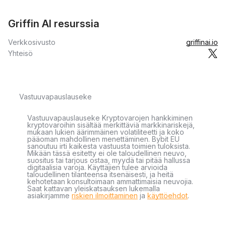
Griffin AI resurssia
Verkkosivusto
griffinai.io
Yhteisö
Vastuuvapauslauseke
Vastuuvapauslauseke Kryptovarojen hankkiminen
kryptovaroihin sisältää merkittäviä markkinariskejä,
mukaan lukien äärimmäinen volatiliteetti ja koko
pääoman mahdollinen menettäminen. Bybit EU
sanoutuu irti kaikesta vastuusta toimien tuloksista.
Mikään tässä esitetty ei ole taloudellinen neuvo,
suositus tai tarjous ostaa, myydä tai pitää hallussa
digitaalisia varoja. Käyttäjien tulee arvioida
taloudellinen tilanteensa itsenäisesti, ja heitä
kehotetaan konsultoimaan ammattimaisia neuvojia.
Saat kattavan yleiskatsauksen lukemalla
asiakirjamme
riskien ilmoittaminen
ja
käyttöehdot
.