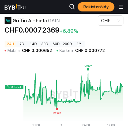
Rekisteröidy
Kryptohinnat
Griffin AI-hinta GAIN
Griffin AI-hinta
GAIN
CHF
CHF0.00072369
+6.89%
24H
7D
14D
30D
60D
200D
1Y
Matala
CHF
0.000652
Korkea
CHF
0.000772