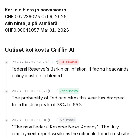
Korkein hinta ja päivämäärä
CHF0.02236025 Oct 9, 2025
Alin hinta ja päivämäärä
CHF0.00041057 Mar 31, 2026
Uutiset kolikosta Griffin AI
2026-08-07 14:23
(UTC)
Laskeva
Federal Reserve's Barkin on inflation: If facing headwinds,
policy must be tightened
2026-08-07 13:57
(UTC)
nouseva
The probability of Fed rate hikes this year has dropped
from the July peak of 73% to 55%.
2026-08-07 13:36
(UTC)
Neutraali
"The new Federal Reserve News Agency": The July
employment report weakens the rationale for interest rate