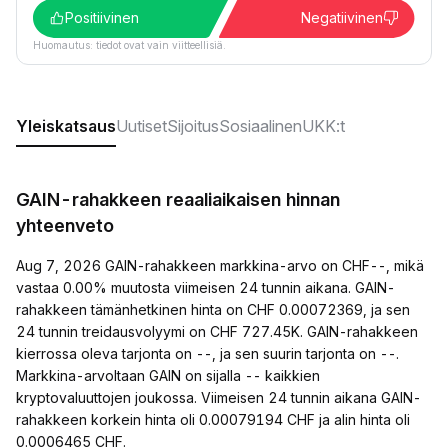
Positiivinen
Negatiivinen
Huomautus: tiedot ovat vain viitteellisiä.
Yleiskatsaus
Uutiset
Sijoitus
Sosiaalinen
UKK:t
GAIN-rahakkeen reaaliaikaisen hinnan
yhteenveto
Aug 7, 2026 GAIN-rahakkeen markkina-arvo on CHF--, mikä
vastaa 0.00% muutosta viimeisen 24 tunnin aikana. GAIN-
rahakkeen tämänhetkinen hinta on CHF 0.00072369, ja sen
24 tunnin treidausvolyymi on CHF 727.45K. GAIN-rahakkeen
kierrossa oleva tarjonta on --, ja sen suurin tarjonta on --.
Markkina-arvoltaan GAIN on sijalla -- kaikkien
kryptovaluuttojen joukossa. Viimeisen 24 tunnin aikana GAIN-
rahakkeen korkein hinta oli 0.00079194 CHF ja alin hinta oli
0.0006465 CHF.