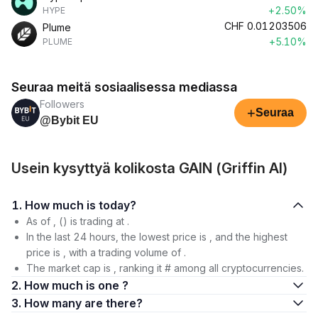
+2.50%
HYPE
CHF
0.01203506
Plume
+5.10%
PLUME
Seuraa meitä sosiaalisessa mediassa
Followers
+
Seuraa
@Bybit EU
Usein kysyttyä kolikosta GAIN (Griffin AI)
1. How much is today?
As of , () is trading at .
In the last 24 hours, the lowest price is , and the highest
price is , with a trading volume of .
The market cap is , ranking it # among all cryptocurrencies.
2. How much is one ?
3. How many are there?