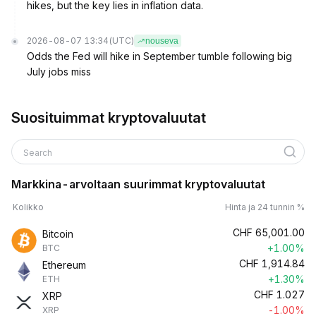
hikes, but the key lies in inflation data.
2026-08-07 13:34
(UTC)
nouseva
Odds the Fed will hike in September tumble following big
July jobs miss
Suosituimmat kryptovaluutat
Search
Markkina-arvoltaan suurimmat kryptovaluutat
Kolikko
Hinta ja 24 tunnin %
CHF
65,001.00
Bitcoin
+1.00%
BTC
CHF
1,914.84
Ethereum
+1.30%
ETH
CHF
1.027
XRP
-1.00%
XRP