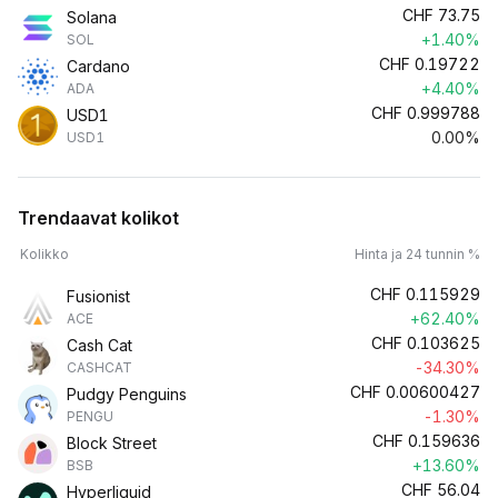
CHF
73.75
Solana
+1.40%
SOL
CHF
0.19722
Cardano
+4.40%
ADA
CHF
0.999788
USD1
0.00%
USD1
Trendaavat kolikot
Kolikko
Hinta ja 24 tunnin %
CHF
0.115929
Fusionist
+62.40%
ACE
CHF
0.103625
Cash Cat
-34.30%
CASHCAT
CHF
0.00600427
Pudgy Penguins
-1.30%
PENGU
CHF
0.159636
Block Street
+13.60%
BSB
CHF
56.04
Hyperliquid