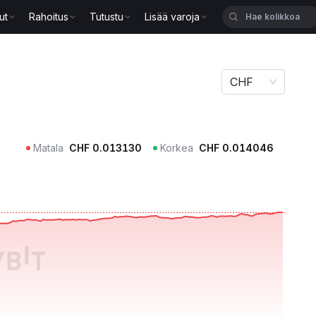
ut
Rahoitus
Tutustu
Lisää varoja
CHF
Matala
CHF
0.013130
Korkea
CHF
0.014046