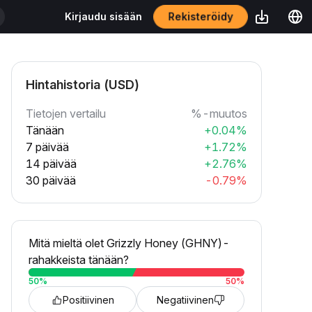
Rekisteröidy
Kirjaudu sisään
Hintahistoria (USD)
Tietojen vertailu
%-muutos
Tänään
+0.04%
7 päivää
+1.72%
14 päivää
+2.76%
30 päivää
-0.79%
Mitä mieltä olet Grizzly Honey (GHNY)-
rahakkeista tänään?
50
%
50
%
Positiivinen
Negatiivinen