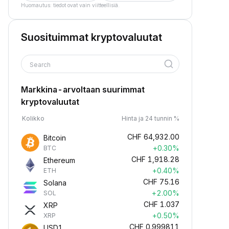
Huomautus: tiedot ovat vain viitteellisiä.
Suosituimmat kryptovaluutat
Search
Markkina-arvoltaan suurimmat
kryptovaluutat
Kolikko
Hinta ja 24 tunnin %
CHF
64,932.00
Bitcoin
+0.30%
BTC
CHF
1,918.28
Ethereum
+0.40%
ETH
CHF
75.16
Solana
+2.00%
SOL
CHF
1.037
XRP
+0.50%
XRP
CHF
0.999811
USD1