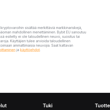
yptovaroihin sisältää merkittäviä markkinariskejä,
 pääoman mahdollinen menettäminen. Bybit EU sanoutuu
ssä esitetty ei ole taloudellinen neuvo, suositus tai
varoja. Käyttäjien tulee arvioida taloudellinen
ultoimaan ammattimaisia neuvojia. Saat kattavan
moittaminen
ja
käyttöehdot
.
lut
Tuki
Tuotte