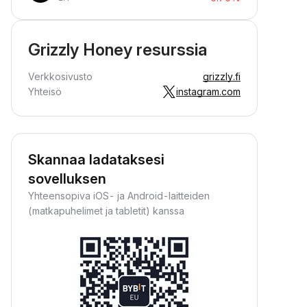
Grizzly Honey resurssia
Verkkosivusto
grizzly.fi
Yhteisö
instagram.com
Skannaa ladataksesi
sovelluksen
Yhteensopiva iOS- ja Android-laitteiden
(matkapuhelimet ja tabletit) kanssa