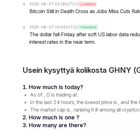
2026-08-07 23:28
(UTC)
Laskeva
Bitcoin Still in Death Cross as Jobs Miss Cuts R
2026-08-07 19:45
(UTC)
nouseva
The dollar fell Friday after soft US labor data re
interest rates in the near term.
Usein kysyttyä kolikosta GHNY (G
1. How much is today?
As of , () is trading at .
In the last 24 hours, the lowest price is , and the 
The market cap is , ranking it # among all cryptoc
2. How much is one ?
3. How many are there?