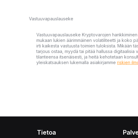
Vastuuvapauslauseke
Vastuuvapauslauseke Kryptovarojen hankkiminen kr
mukaan lukien äärimmäinen volatiliteetti ja koko
irti kaikesta vastuusta toimien tuloksista. Mikään tä
tarjous ostaa, myydä tai pitää hallussa digitaalisia 
tilanteensa itsenäisesti, ja heitä kehotetaan kons
yleiskatsauksen lukemalla asiakirjamme
riskien il
Tietoa
Palve