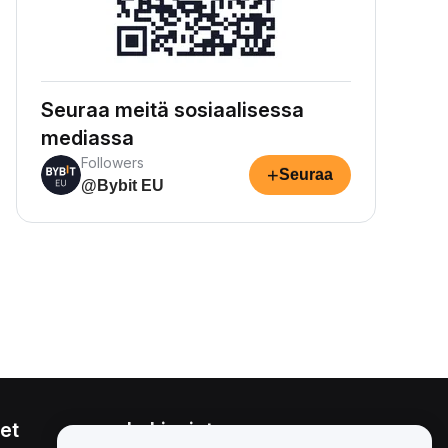
Seuraa meitä sosiaalisessa
mediassa
Followers
+
Seuraa
@Bybit EU
et
Lakiasiat