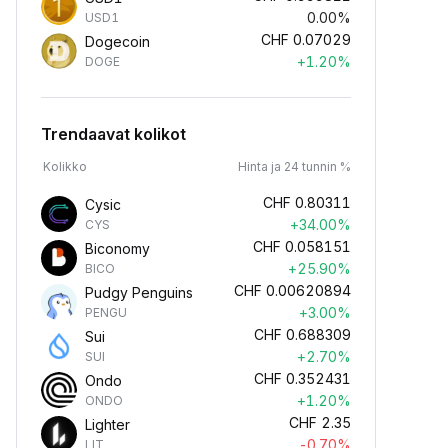
0.00%
USD1
CHF
0.07029
Dogecoin
+1.20%
DOGE
Trendaavat kolikot
Kolikko
Hinta ja 24 tunnin %
CHF
0.80311
Cysic
+34.00%
CYS
CHF
0.058151
Biconomy
+25.90%
BICO
CHF
0.00620894
Pudgy Penguins
+3.00%
PENGU
CHF
0.688309
Sui
+2.70%
SUI
CHF
0.352431
Ondo
+1.20%
ONDO
CHF
2.35
Lighter
-0.70%
LIT