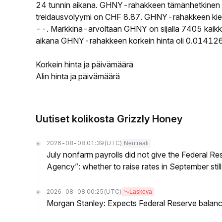
24 tunnin aikana. GHNY-rahakkeen tämänhetkinen 
treidausvolyymi on CHF 8.87. GHNY-rahakkeen kierro
--. Markkina-arvoltaan GHNY on sijalla 7405 kaikki
aikana GHNY-rahakkeen korkein hinta oli 0.014126
Korkein hinta ja päivämäärä
Alin hinta ja päivämäärä
Uutiset kolikosta Grizzly Honey
2026-08-08 01:39
(UTC)
Neutraali
July nonfarm payrolls did not give the Federal 
Agency”: whether to raise rates in September still
2026-08-08 00:25
(UTC)
Laskeva
Morgan Stanley: Expects Federal Reserve balance 