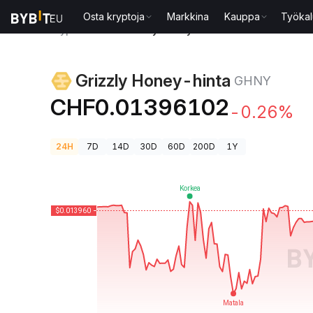
Osta kryptoja
Markkina
Kauppa
Työkal
Kryptohinnat
Grizzly Honey-hinta GHNY
Grizzly Honey-hinta
GHNY
CHF0.01396102
-0.26%
24H
7D
14D
30D
60D
200D
1Y