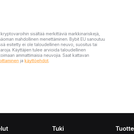
yptovaroihin sisältää merkittäviä markkinariskejä,
 pääoman mahdollinen menettäminen. Bybit EU sanoutuu
ssä esitetty ei ole taloudellinen neuvo, suositus tai
varoja. Käyttäjien tulee arvioida taloudellinen
ultoimaan ammattimaisia neuvojia. Saat kattavan
moittaminen
ja
käyttöehdot
.
lut
Tuki
Tuotte