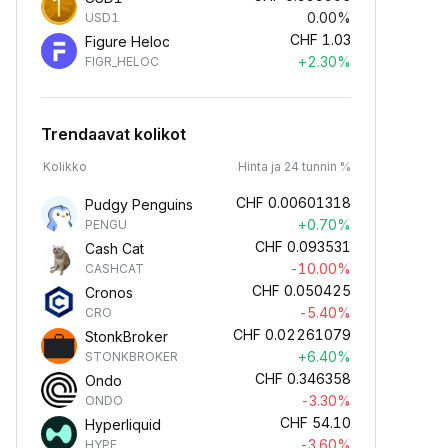
0.00%
USD1
CHF
1.03
Figure Heloc
+2.30%
FIGR_HELOC
Trendaavat kolikot
Kolikko
Hinta ja 24 tunnin %
CHF
0.00601318
Pudgy Penguins
+0.70%
PENGU
CHF
0.093531
Cash Cat
-10.00%
CASHCAT
CHF
0.050425
Cronos
-5.40%
CRO
CHF
0.02261079
StonkBroker
+6.40%
STONKBROKER
CHF
0.346358
Ondo
-3.30%
ONDO
CHF
54.10
Hyperliquid
-3.60%
HYPE