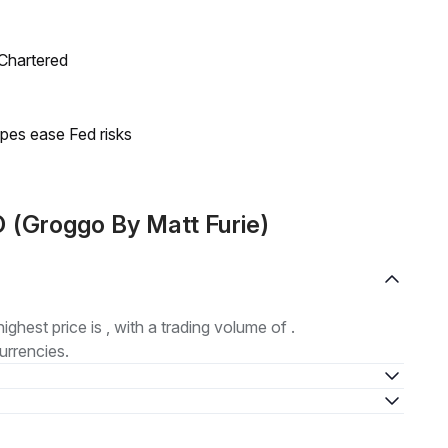
 Chartered
pes ease Fed risks
 (Groggo By Matt Furie)
highest price is , with a trading volume of .
urrencies.