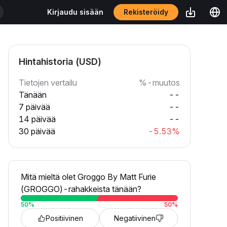
Rekisteröidy
Kirjaudu sisään
Hintahistoria (USD)
Tietojen vertailu
%-muutos
Tänään
--
7 päivää
--
14 päivää
--
30 päivää
-5.53%
Mitä mieltä olet Groggo By Matt Furie
(GROGGO)-rahakkeista tänään?
50
%
50
%
Positiivinen
Negatiivinen