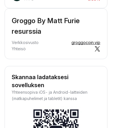
Groggo By Matt Furie
resurssia
Verkkosivusto
groggocoin.vip
Yhteisö
Skannaa ladataksesi
sovelluksen
Yhteensopiva iOS- ja Android-laitteiden
(matkapuhelimet ja tabletit) kanssa