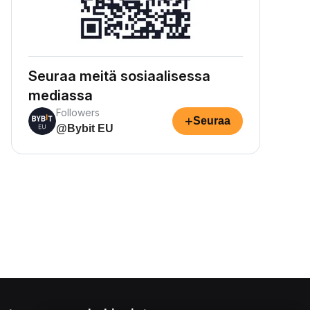
Seuraa meitä sosiaalisessa
mediassa
Followers
+
Seuraa
@Bybit EU