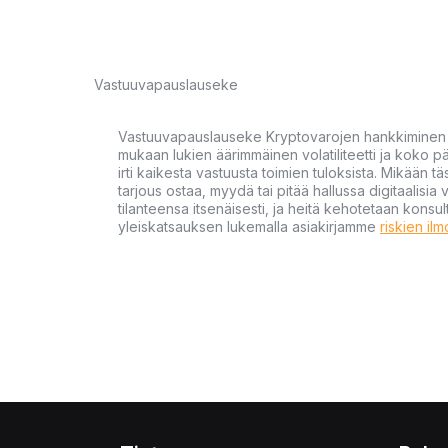
Vastuuvapauslauseke
Vastuuvapauslauseke Kryptovarojen hankkiminen kr
mukaan lukien äärimmäinen volatiliteetti ja koko
irti kaikesta vastuusta toimien tuloksista. Mikään tä
tarjous ostaa, myydä tai pitää hallussa digitaalisia 
tilanteensa itsenäisesti, ja heitä kehotetaan kons
yleiskatsauksen lukemalla asiakirjamme
riskien il