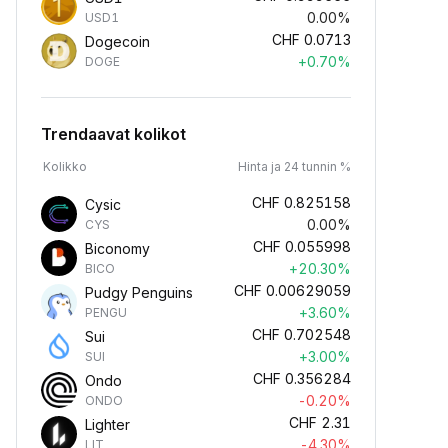
0.00%
USD1
CHF
0.0713
Dogecoin
+0.70%
DOGE
Trendaavat kolikot
Kolikko
Hinta ja 24 tunnin %
CHF
0.825158
Cysic
0.00%
CYS
CHF
0.055998
Biconomy
+20.30%
BICO
CHF
0.00629059
Pudgy Penguins
+3.60%
PENGU
CHF
0.702548
Sui
+3.00%
SUI
CHF
0.356284
Ondo
-0.20%
ONDO
CHF
2.31
Lighter
-4.30%
LIT