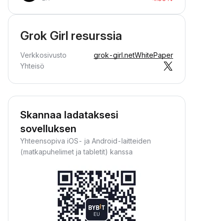
Grok Girl resurssia
Verkkosivusto
grok-girl.net
WhitePaper
Yhteisö
Skannaa ladataksesi
sovelluksen
Yhteensopiva iOS- ja Android-laitteiden
(matkapuhelimet ja tabletit) kanssa