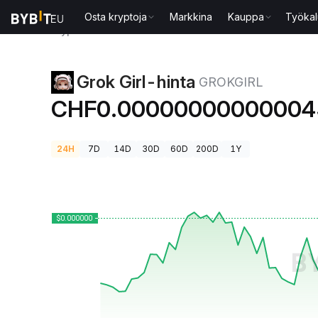
Osta kryptoja
Markkina
Kauppa
Työkal
Kryptohinnat
Grok Girl-hinta GROKGIRL
Grok Girl-hinta
GROKGIRL
CHF0.00000000000004
24H
7D
14D
30D
60D
200D
1Y