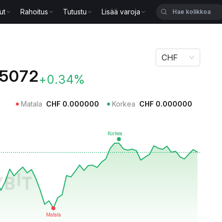
ut
Rahoitus
Tutustu
Lisää varoja
CHF
5072
+0.34%
Matala
CHF
0.000000
Korkea
CHF
0.000000