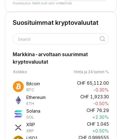
Huomautus: tiedot ovat vain viitteellisiä.
Suosituimmat kryptovaluutat
Search
Markkina-arvoltaan suurimmat
kryptovaluutat
Kolikko
Hinta ja 24 tunnin %
CHF
65,112.00
Bitcoin
-0.30%
BTC
CHF
1,923.30
Ethereum
-0.50%
ETH
CHF
76.29
Solana
+2.30%
SOL
CHF
1.045
XRP
+0.50%
XRP
CHF
0.999555
USD1