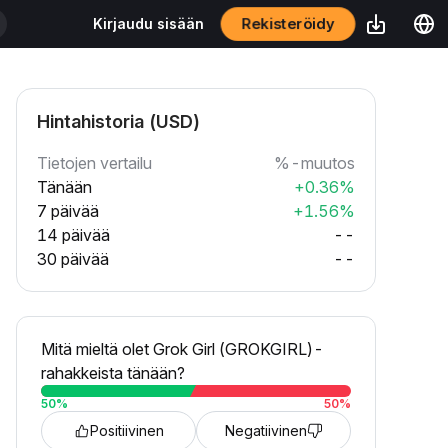
Rekisteröidy
Kirjaudu sisään
Hintahistoria (USD)
Tietojen vertailu
%-muutos
Tänään
+0.36%
7 päivää
+1.56%
14 päivää
--
30 päivää
--
Mitä mieltä olet Grok Girl (GROKGIRL)-
rahakkeista tänään?
50
%
50
%
Positiivinen
Negatiivinen