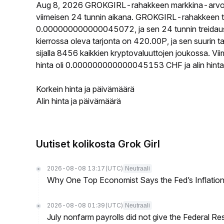
Aug 8, 2026 GROKGIRL-rahakkeen markkina-arvo
viimeisen 24 tunnin aikana. GROKGIRL-rahakkeen 
0.000000000000045072, ja sen 24 tunnin treida
kierrossa oleva tarjonta on 420.00P, ja sen suuri
sijalla 8456 kaikkien kryptovaluuttojen joukossa. 
hinta oli 0.000000000000045153 CHF ja alin hi
Korkein hinta ja päivämäärä
Alin hinta ja päivämäärä
Uutiset kolikosta Grok Girl
2026-08-08 13:17
(UTC)
Neutraali
Why One Top Economist Says the Fed’s Inflation
2026-08-08 01:39
(UTC)
Neutraali
July nonfarm payrolls did not give the Federal 