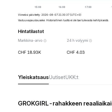
Viimeksi päivitetty: 2026-08-07 21:30:37
(UTC+0)
Vastuuvapauslauseke: Historiallinen tuotto ei ole tae tulevasta kehityksestä.
Hintatilastot
Markkina-arvo
24 h volyymi
18.93K
4.03
Yleiskatsaus
Uutiset
UKK:t
GROKGIRL-rahakkeen reaaliaikai