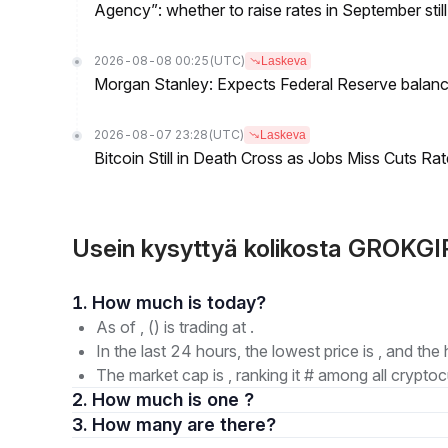
Agency”: whether to raise rates in September still
2026-08-08 00:25
(UTC)
Laskeva
Morgan Stanley: Expects Federal Reserve balance 
2026-08-07 23:28
(UTC)
Laskeva
Bitcoin Still in Death Cross as Jobs Miss Cuts R
Usein kysyttyä kolikosta GROKGIR
1. How much is today?
As of , () is trading at .
In the last 24 hours, the lowest price is , and the 
The market cap is , ranking it # among all cryptoc
2. How much is one ?
3. How many are there?