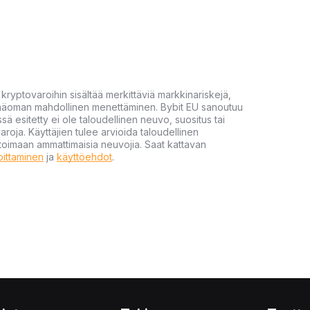
yptovaroihin sisältää merkittäviä markkinariskejä,
 pääoman mahdollinen menettäminen. Bybit EU sanoutuu
ssä esitetty ei ole taloudellinen neuvo, suositus tai
varoja. Käyttäjien tulee arvioida taloudellinen
ultoimaan ammattimaisia neuvojia. Saat kattavan
moittaminen
ja
käyttöehdot
.