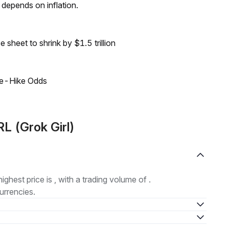
 depends on inflation.
sheet to shrink by $1.5 trillion
ate-Hike Odds
L (Grok Girl)
highest price is , with a trading volume of .
urrencies.