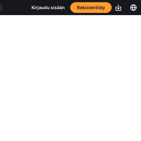
Rekisteröidy
Kirjaudu sisään