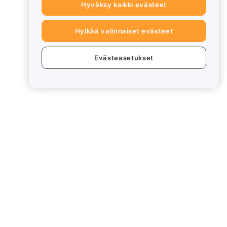
Hyväksy kaikki evästeet
Hylkää valinnaiset evästeet
Evästeasetukset
eet
Lakiasiat
Eturistiriitapolitiikka
Yhteenveto säilytys- ja
hallinnointikäytännöstä
rd
ESG-tiedot