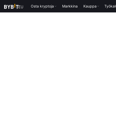
Osta kryptoja
Markkina
Kauppa
Työkal