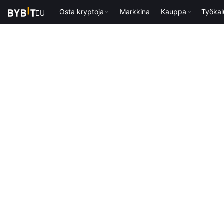
Osta kryptoja
Markkina
Kauppa
Työkal