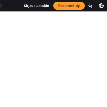
Rekisteröidy
Kirjaudu sisään