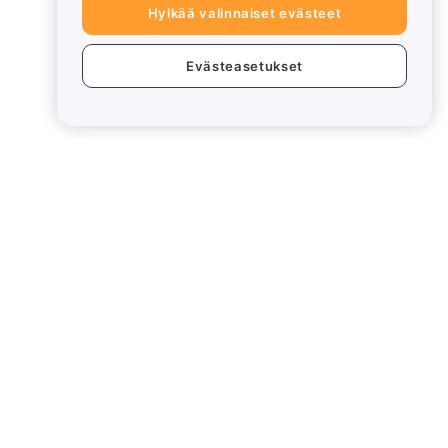
Hylkää valinnaiset evästeet
Evästeasetukset
eet
Lakiasiat
Eturistiriitapolitiikka
Yhteenveto säilytys- ja
hallinnointikäytännöstä
rd
ESG-tiedot
Crypto-Asset White Papers