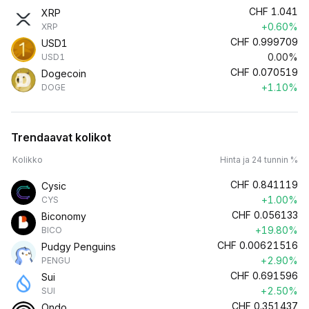
CHF
1.041
XRP
+0.60%
XRP
CHF
0.999709
USD1
0.00%
USD1
CHF
0.070519
Dogecoin
+1.10%
DOGE
Trendaavat kolikot
Kolikko
Hinta ja 24 tunnin %
CHF
0.841119
Cysic
+1.00%
CYS
CHF
0.056133
Biconomy
+19.80%
BICO
CHF
0.00621516
Pudgy Penguins
+2.90%
PENGU
CHF
0.691596
Sui
+2.50%
SUI
CHF
0.351437
Ondo