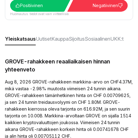
Positiivinen
Negatiivinen
Huomautus: tiedot ovat vain viitteellisiä.
Yleiskatsaus
Uutiset
Kauppa
Sijoitus
Sosiaalinen
UKK:t
GROVE-rahakkeen reaaliaikaisen hinnan
yhteenveto
Aug 8, 2026 GROVE-rahakkeen markkina-arvo on CHF4.37M,
mikä vastaa -2.98% muutosta viimeisen 24 tunnin aikana.
GROVE-rahakkeen tämänhetkinen hinta on CHF 0.00709625,
ja sen 24 tunnin treidausvolyymi on CHF 1.80M. GROVE-
rahakkeen kierrossa oleva tarjonta on 616.92M, ja sen suurin
tarjonta on 10.00B. Markkina-arvoltaan GROVE on sijalla 1514
kaikkien kryptovaluuttojen joukossa. Viimeisen 24 tunnin
aikana GROVE-rahakkeen korkein hinta oli 0.00741678 CHF
ja alin hinta oli 0.00705112 CHF.