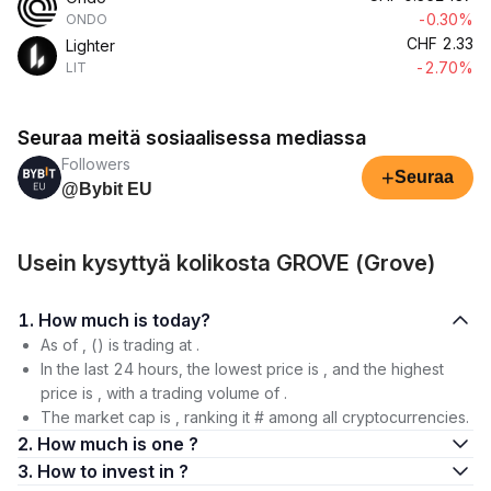
-0.30%
ONDO
CHF
2.33
Lighter
-2.70%
LIT
Seuraa meitä sosiaalisessa mediassa
Followers
+
Seuraa
@Bybit EU
Usein kysyttyä kolikosta GROVE (Grove)
1. How much is today?
As of , () is trading at .
In the last 24 hours, the lowest price is , and the highest
price is , with a trading volume of .
The market cap is , ranking it # among all cryptocurrencies.
2. How much is one ?
3. How to invest in ?