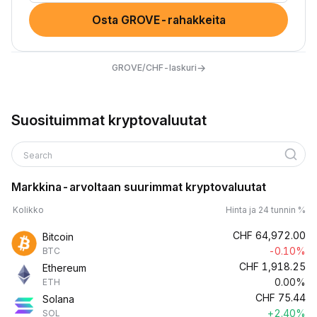
Osta GROVE-rahakkeita
→
GROVE/CHF-laskuri
Suosituimmat kryptovaluutat
Search
Markkina-arvoltaan suurimmat kryptovaluutat
Kolikko
Hinta ja 24 tunnin %
CHF
64,972.00
Bitcoin
-0.10%
BTC
CHF
1,918.25
Ethereum
0.00%
ETH
CHF
75.44
Solana
+2.40%
SOL