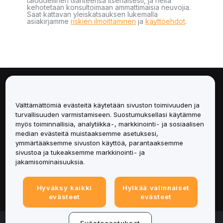
taloudellinen tilanteensa itsenäisesti, ja heitä
kehotetaan konsultoimaan ammattimaisia neuvojia.
Saat kattavan yleiskatsauksen lukemalla
asiakirjamme
riskien ilmoittaminen
ja
käyttöehdot
.
Tietoa
Välttämättömiä evästeitä käytetään sivuston toimivuuden ja
Palvelut
turvallisuuden varmistamiseen. Suostumuksellasi käytämme
myös toiminnallisia, analytiikka-, markkinointi- ja sosiaalisen
median evästeitä muistaaksemme asetuksesi,
Tuki
ymmärtääksemme sivuston käyttöä, parantaaksemme
sivustoa ja tukeaksemme markkinointi- ja
Tuotteet
jakamisominaisuuksia.
Lakiasiat
Hyväksy kaikki
Hylkää valinnaiset
evästeet
evästeet
© 2025-2026 Bybit.eu. All rights reserved.
Evästeasetukset