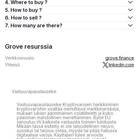
4. Where to buy ?
5. How to buy ?
6. How to sell ?
7. How many are there?
Grove resurssia
Verkkosivusto
grove.finance
Yhteisö
linkedin.com
Vastuuvapauslauseke
Vastuuvapauslauseke Kryptovarojen hankkiminen
kryptovaroihin sisältää merkittäviä markkinariskejä,
mukaan lukien äärimmäinen volatiliteetti ja koko
pääoman mahdollinen menettäminen. Bybit EU
sanoutuu irti kaikesta vastuusta toimien tuloksista.
Mikään tässä esitetty ei ole taloudellinen neuvo,
suositus tai tarjous ostaa, myydä tai pitää hallussa
digitaalisia varoja. Käyttäjien tulee arvioida