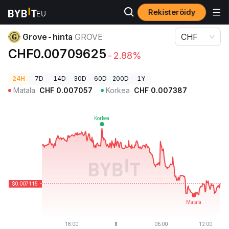
Rekisteröidy
Kryptohinnat
Grove-hinta GROVE
Grove-hinta
GROVE
CHF
CHF0.00709625
-2.88%
24H
7D
14D
30D
60D
200D
1Y
Matala
CHF
0.007057
Korkea
CHF
0.007387