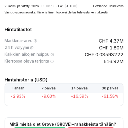
Viimeksi päivitetty: 2026-08-08 13:51:41
(UTC+0)
Tietolähde: CoinGecko
Vastuuvapauslauseke: Historiallinen tuotto ei ole tae tulevasta kehityksestä.
Hintatilastot
Markkina-arvo
4.37M
24 h volyymi
1.80M
Kaikkien aikojen huippu
0.03593222
Kierrossa oleva tarjonta
616.92M
Hintahistoria (USD)
Tänään
7 päivää
14 päivää
30 päivää
-2.93%
-9.63%
-16.59%
-61.58%
Mitä mieltä olet Grove (GROVE)-rahakkeista tänään?