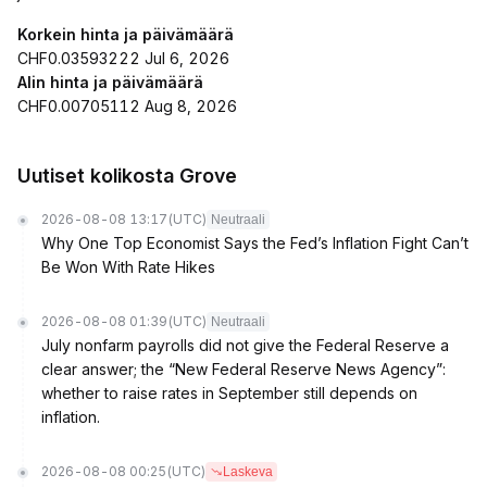
Korkein hinta ja päivämäärä
CHF0.03593222 Jul 6, 2026
Alin hinta ja päivämäärä
CHF0.00705112 Aug 8, 2026
Uutiset kolikosta Grove
2026-08-08 13:17
(UTC)
Neutraali
Why One Top Economist Says the Fed’s Inflation Fight Can’t
Be Won With Rate Hikes
2026-08-08 01:39
(UTC)
Neutraali
July nonfarm payrolls did not give the Federal Reserve a
clear answer; the “New Federal Reserve News Agency”:
whether to raise rates in September still depends on
inflation.
2026-08-08 00:25
(UTC)
Laskeva