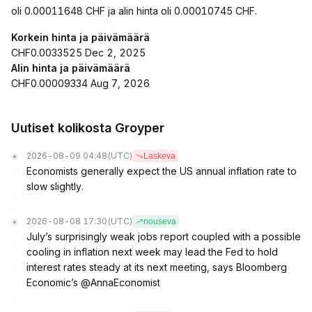
oli 0.00011648 CHF ja alin hinta oli 0.00010745 CHF.
Korkein hinta ja päivämäärä
CHF0.0033525 Dec 2, 2025
Alin hinta ja päivämäärä
CHF0.00009334 Aug 7, 2026
Uutiset kolikosta Groyper
2026-08-09 04:48
(UTC)
Laskeva
Economists generally expect the US annual inflation rate to
slow slightly.
2026-08-08 17:30
(UTC)
nouseva
July’s surprisingly weak jobs report coupled with a possible
cooling in inflation next week may lead the Fed to hold
interest rates steady at its next meeting, says Bloomberg
Economic’s @AnnaEconomist