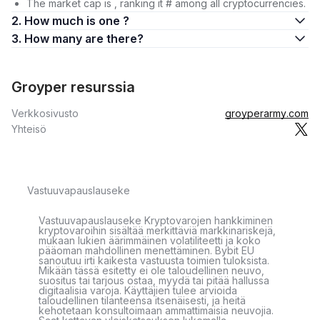
The market cap is , ranking it # among all cryptocurrencies.
2. How much is one ?
3. How many are there?
Groyper resurssia
Verkkosivusto
groyperarmy.com
Yhteisö
Vastuuvapauslauseke
Vastuuvapauslauseke Kryptovarojen hankkiminen
kryptovaroihin sisältää merkittäviä markkinariskejä,
mukaan lukien äärimmäinen volatiliteetti ja koko
pääoman mahdollinen menettäminen. Bybit EU
sanoutuu irti kaikesta vastuusta toimien tuloksista.
Mikään tässä esitetty ei ole taloudellinen neuvo,
suositus tai tarjous ostaa, myydä tai pitää hallussa
digitaalisia varoja. Käyttäjien tulee arvioida
taloudellinen tilanteensa itsenäisesti, ja heitä
kehotetaan konsultoimaan ammattimaisia neuvojia.