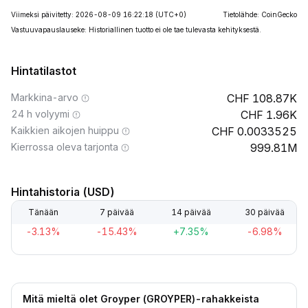
Viimeksi päivitetty: 2026-08-09 16:22:18
(UTC+0)
Tietolähde: CoinGecko
Vastuuvapauslauseke: Historiallinen tuotto ei ole tae tulevasta kehityksestä.
Hintatilastot
Markkina-arvo
108.87K
24 h volyymi
1.96K
Kaikkien aikojen huippu
0.0033525
Kierrossa oleva tarjonta
999.81M
Hintahistoria (USD)
Tänään
7 päivää
14 päivää
30 päivää
-3.13%
-15.43%
+7.35%
-6.98%
Mitä mieltä olet Groyper (GROYPER)-rahakkeista