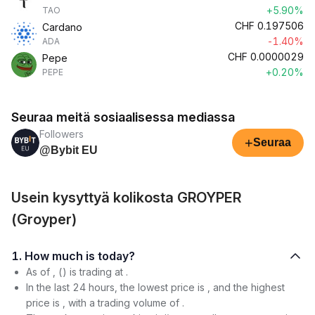
+5.90%
TAO
CHF
0.197506
Cardano
-1.40%
ADA
CHF
0.0000029
Pepe
+0.20%
PEPE
Seuraa meitä sosiaalisessa mediassa
Followers
+
Seuraa
@Bybit EU
Usein kysyttyä kolikosta GROYPER
(Groyper)
1. How much is today?
As of , () is trading at .
In the last 24 hours, the lowest price is , and the highest
price is , with a trading volume of .