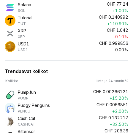
CHF
77.24
Solana
+1.00%
SOL
CHF
0.140992
Tutorial
+110.90%
TUT
CHF
1.042
XRP
-0.10%
XRP
CHF
0.999856
USD1
0.00%
USD1
Trendaavat kolikot
Kolikko
Hinta ja 24 tunnin %
CHF
0.00266121
Pump.fun
+15.20%
PUMP
CHF
0.0066851
Pudgy Penguins
+2.00%
PENGU
CHF
0.132217
Cash Cat
+32.50%
CASHCAT
CHF
208.36
Bittensor