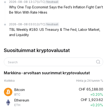
2026-08-08 13:17
(UTC)
Neutraali
Why One Top Economist Says the Fed’s Inflation Fight Can’t
Be Won With Rate Hikes
2026-08-08 03:01
(UTC)
Neutraali
TBL Weekly #180: US Treasury & The Fed, Labor Market,
and Liquidity
Suosituimmat kryptovaluutat
Search
Markkina-arvoltaan suurimmat kryptovaluutat
Kolikko
Hinta ja 24 tunnin %
CHF
65,188.00
Bitcoin
+0.20%
BTC
CHF
1,923.62
Ethereum
+0.20%
ETH