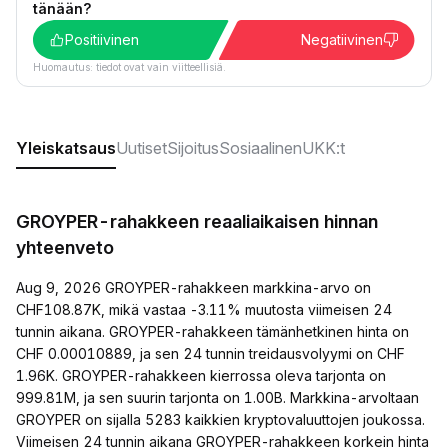
tänään?
Positiivinen
Negatiivinen
Huomautus: tiedot ovat vain viitteellisiä.
Yleiskatsaus
Uutiset
Sijoitus
Sosiaalinen
UKK:t
GROYPER-rahakkeen reaaliaikaisen hinnan
yhteenveto
Aug 9, 2026 GROYPER-rahakkeen markkina-arvo on
CHF108.87K, mikä vastaa -3.11% muutosta viimeisen 24
tunnin aikana. GROYPER-rahakkeen tämänhetkinen hinta on
CHF 0.00010889, ja sen 24 tunnin treidausvolyymi on CHF
1.96K. GROYPER-rahakkeen kierrossa oleva tarjonta on
999.81M, ja sen suurin tarjonta on 1.00B. Markkina-arvoltaan
GROYPER on sijalla 5283 kaikkien kryptovaluuttojen joukossa.
Viimeisen 24 tunnin aikana GROYPER-rahakkeen korkein hinta