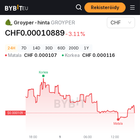
Rekisteröidy
Kryptohinnat
Groyper-hinta GROYPER
Groyper-hinta
GROYPER
CHF
CHF0.00010889
-3.11%
24H
7D
14D
30D
60D
200D
1Y
Matala
CHF
0.000107
Korkea
CHF
0.000116