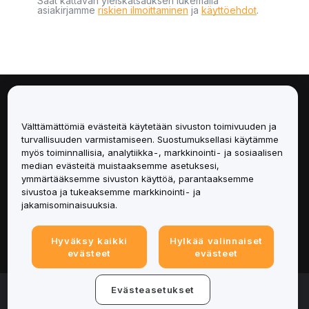
Saat kattavan yleiskatsauksen lukemalla
asiakirjamme
riskien ilmoittaminen
ja
käyttöehdot
.
Tietoa
Välttämättömiä evästeitä käytetään sivuston toimivuuden ja
Palvelut
turvallisuuden varmistamiseen. Suostumuksellasi käytämme
myös toiminnallisia, analytiikka-, markkinointi- ja sosiaalisen
median evästeitä muistaaksemme asetuksesi,
Tuki
ymmärtääksemme sivuston käyttöä, parantaaksemme
sivustoa ja tukeaksemme markkinointi- ja
Tuotteet
jakamisominaisuuksia.
Lakiasiat
Hyväksy kaikki
Hylkää valinnaiset
evästeet
evästeet
© 2025-2026 Bybit.eu. All rights reserved.
Evästeasetukset