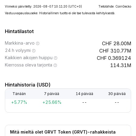
Viimeksi päivitetty: 2026-08-07 10:11:20
(UTC+0)
Tietolähde: CoinGecko
Vastuuvapauslauseke: Historiallinen tuotto ei ole tae tulevasta kehityksestä.
Hintatilastot
Markkina-arvo
28.00M
24 h volyymi
310.77M
Kaikkien aikojen huippu
0.369124
Kierrossa oleva tarjonta
114.31M
Hintahistoria (USD)
Tänään
7 päivää
14 päivää
30 päivää
+5.77%
+25.66%
--
--
Mitä mieltä olet GRVT Token (GRVT)-rahakkeista