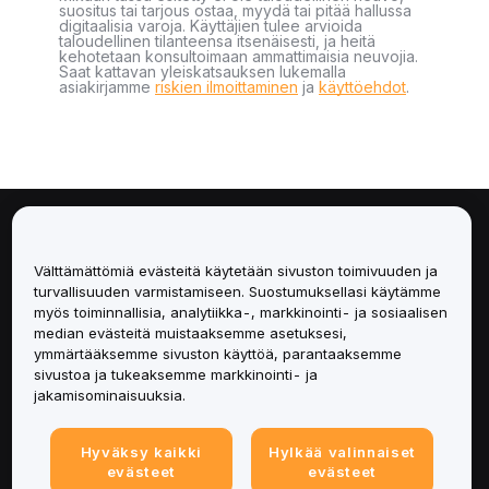
suositus tai tarjous ostaa, myydä tai pitää hallussa
digitaalisia varoja. Käyttäjien tulee arvioida
taloudellinen tilanteensa itsenäisesti, ja heitä
kehotetaan konsultoimaan ammattimaisia neuvojia.
Saat kattavan yleiskatsauksen lukemalla
asiakirjamme
riskien ilmoittaminen
ja
käyttöehdot
.
Tietoa
Välttämättömiä evästeitä käytetään sivuston toimivuuden ja
Palvelut
turvallisuuden varmistamiseen. Suostumuksellasi käytämme
myös toiminnallisia, analytiikka-, markkinointi- ja sosiaalisen
median evästeitä muistaaksemme asetuksesi,
Tuki
ymmärtääksemme sivuston käyttöä, parantaaksemme
sivustoa ja tukeaksemme markkinointi- ja
Tuotteet
jakamisominaisuuksia.
Lakiasiat
Hyväksy kaikki
Hylkää valinnaiset
evästeet
evästeet