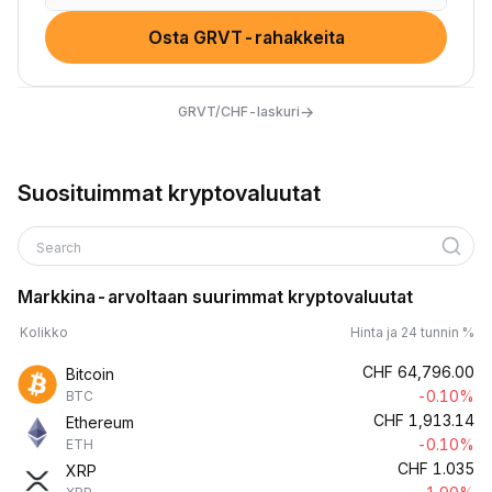
Osta GRVT-rahakkeita
→
GRVT/CHF-laskuri
Suosituimmat kryptovaluutat
Search
Markkina-arvoltaan suurimmat kryptovaluutat
Kolikko
Hinta ja 24 tunnin %
CHF
64,796.00
Bitcoin
-0.10%
BTC
CHF
1,913.14
Ethereum
-0.10%
ETH
CHF
1.035
XRP