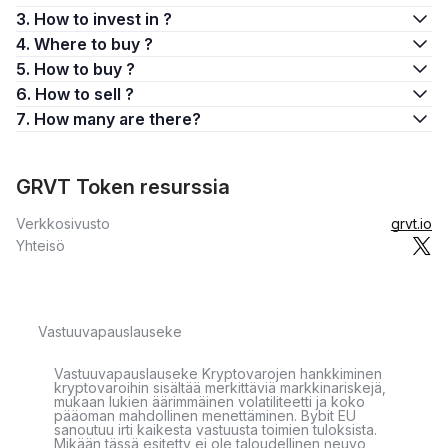
3. How to invest in ?
4. Where to buy ?
5. How to buy ?
6. How to sell ?
7. How many are there?
GRVT Token resurssia
Verkkosivusto
grvt.io
Yhteisö
Vastuuvapauslauseke
Vastuuvapauslauseke Kryptovarojen hankkiminen
kryptovaroihin sisältää merkittäviä markkinariskejä,
mukaan lukien äärimmäinen volatiliteetti ja koko
pääoman mahdollinen menettäminen. Bybit EU
sanoutuu irti kaikesta vastuusta toimien tuloksista.
Mikään tässä esitetty ei ole taloudellinen neuvo,