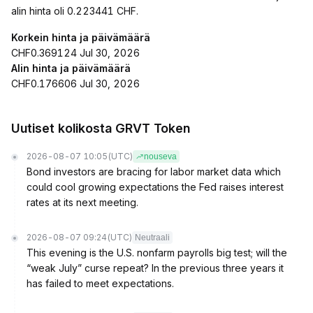
alin hinta oli 0.223441 CHF.
Korkein hinta ja päivämäärä
CHF0.369124 Jul 30, 2026
Alin hinta ja päivämäärä
CHF0.176606 Jul 30, 2026
Uutiset kolikosta GRVT Token
2026-08-07 10:05
(UTC)
nouseva
Bond investors are bracing for labor market data which
could cool growing expectations the Fed raises interest
rates at its next meeting.
2026-08-07 09:24
(UTC)
Neutraali
This evening is the U.S. nonfarm payrolls big test; will the
“weak July” curse repeat? In the previous three years it
has failed to meet expectations.