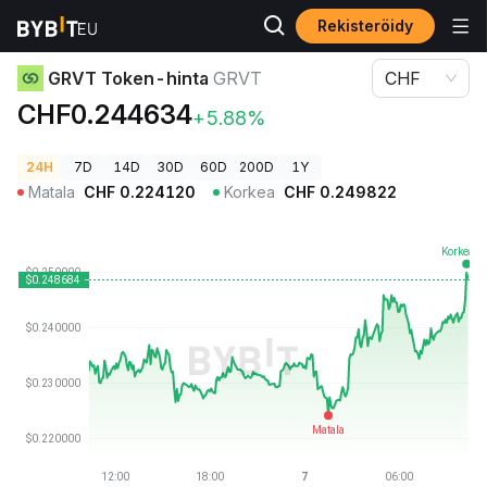
Rekisteröidy
Kryptohinnat
GRVT Token-hinta GRVT
GRVT Token-hinta
GRVT
CHF
CHF0.244634
+5.88%
24H
7D
14D
30D
60D
200D
1Y
Matala
CHF
0.224120
Korkea
CHF
0.249822