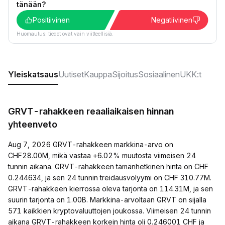
tänään?
Positiivinen
Negatiivinen
Huomautus: tiedot ovat vain viitteellisiä.
Yleiskatsaus
Uutiset
Kauppa
Sijoitus
Sosiaalinen
UKK:t
GRVT-rahakkeen reaaliaikaisen hinnan
yhteenveto
Aug 7, 2026 GRVT-rahakkeen markkina-arvo on
CHF28.00M, mikä vastaa +6.02% muutosta viimeisen 24
tunnin aikana. GRVT-rahakkeen tämänhetkinen hinta on CHF
0.244634, ja sen 24 tunnin treidausvolyymi on CHF 310.77M.
GRVT-rahakkeen kierrossa oleva tarjonta on 114.31M, ja sen
suurin tarjonta on 1.00B. Markkina-arvoltaan GRVT on sijalla
571 kaikkien kryptovaluuttojen joukossa. Viimeisen 24 tunnin
aikana GRVT-rahakkeen korkein hinta oli 0.246001 CHF ja