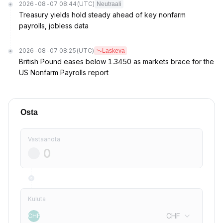
2026-08-07 08:44
(UTC)
Neutraali
Treasury yields hold steady ahead of key nonfarm
payrolls, jobless data
2026-08-07 08:25
(UTC)
Laskeva
British Pound eases below 1.3450 as markets brace for the
US Nonfarm Payrolls report
Osta
Vastaanota
Kuluta
CHF
CHF