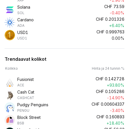
-1.90%
XRP
CHF
73.59
Solana
-0.40%
SOL
CHF
0.201326
Cardano
+6.40%
ADA
CHF
0.999763
USD1
0.00%
USD1
Trendaavat kolikot
Kolikko
Hinta ja 24 tunnin %
CHF
0.142728
Fusionist
+93.80%
ACE
CHF
0.105286
Cash Cat
-14.90%
CASHCAT
CHF
0.00604337
Pudgy Penguins
-3.40%
PENGU
CHF
0.160893
Block Street
+18.40%
BSB