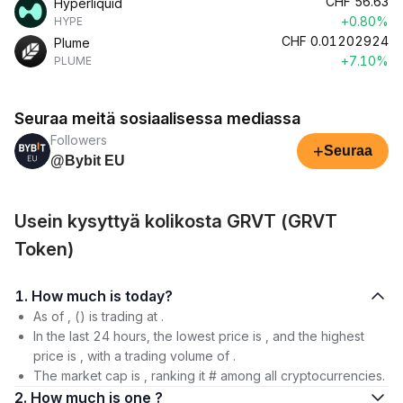
CHF
56.63
Hyperliquid
+0.80%
HYPE
CHF
0.01202924
Plume
+7.10%
PLUME
Seuraa meitä sosiaalisessa mediassa
Followers
+
Seuraa
@Bybit EU
Usein kysyttyä kolikosta GRVT (GRVT
Token)
1. How much is today?
As of , () is trading at .
In the last 24 hours, the lowest price is , and the highest
price is , with a trading volume of .
The market cap is , ranking it # among all cryptocurrencies.
2. How much is one ?