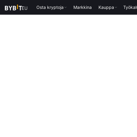
Osta kryptoja
Markkina
Kauppa
Työkal