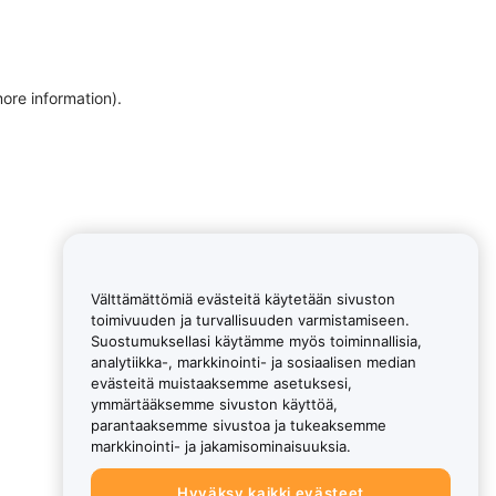
more information)
.
Välttämättömiä evästeitä käytetään sivuston
toimivuuden ja turvallisuuden varmistamiseen.
Suostumuksellasi käytämme myös toiminnallisia,
analytiikka-, markkinointi- ja sosiaalisen median
evästeitä muistaaksemme asetuksesi,
ymmärtääksemme sivuston käyttöä,
parantaaksemme sivustoa ja tukeaksemme
markkinointi- ja jakamisominaisuuksia.
Hyväksy kaikki evästeet