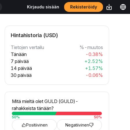
Rekisteröidy
Kirjaudu sisään
Hintahistoria (USD)
Tietojen vertailu
%-muutos
Tänään
-0.38%
7 päivää
+2.52%
14 päivää
+1.57%
30 päivää
-0.06%
Mitä mieltä olet GULD (GULD)-
rahakkeista tänään?
50
%
50
%
Positiivinen
Negatiivinen