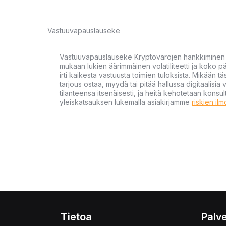
Vastuuvapauslauseke
Vastuuvapauslauseke Kryptovarojen hankkiminen kr
mukaan lukien äärimmäinen volatiliteetti ja koko
irti kaikesta vastuusta toimien tuloksista. Mikään tä
tarjous ostaa, myydä tai pitää hallussa digitaalisia 
tilanteensa itsenäisesti, ja heitä kehotetaan kons
yleiskatsauksen lukemalla asiakirjamme
riskien il
Tietoa
Palve