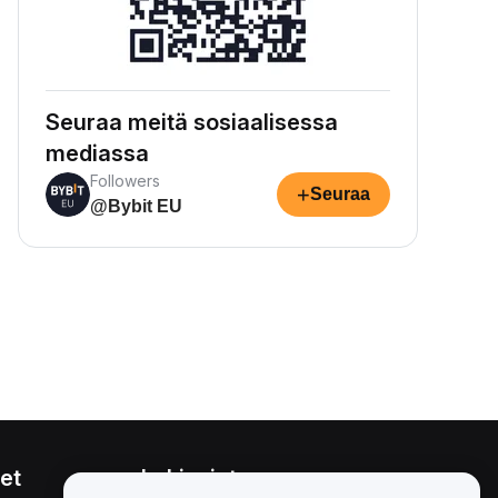
Seuraa meitä sosiaalisessa
mediassa
Followers
+
Seuraa
@Bybit EU
et
Lakiasiat