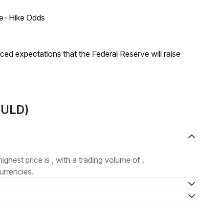
ate-Hike Odds
duced expectations that the Federal Reserve will raise
GULD)
highest price is , with a trading volume of .
urrencies.