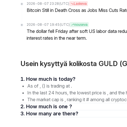
2026-08-07 23:28
(UTC)
Laskeva
Bitcoin Still in Death Cross as Jobs Miss Cuts R
2026-08-07 19:45
(UTC)
nouseva
The dollar fell Friday after soft US labor data re
interest rates in the near term.
Usein kysyttyä kolikosta GULD (
1. How much is today?
As of , () is trading at .
In the last 24 hours, the lowest price is , and the 
The market cap is , ranking it # among all cryptoc
2. How much is one ?
3. How many are there?