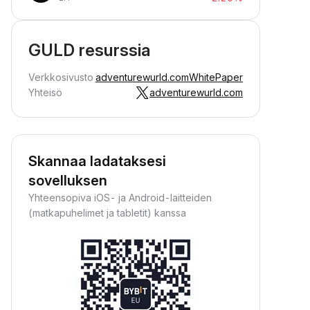
GULD resurssia
Verkkosivusto
adventurewurld.com
WhitePaper
Yhteisö
adventurewurld.com
Skannaa ladataksesi
sovelluksen
Yhteensopiva iOS- ja Android-laitteiden
(matkapuhelimet ja tabletit) kanssa