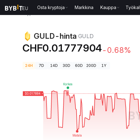
Osta kryptoja
Markkina
Kauppa
Työkal
Kryptohinnat
GULD-hinta GULD
GULD-hinta
GULD
CHF0.01777904
-0.68%
24H
7D
14D
30D
60D
200D
1Y