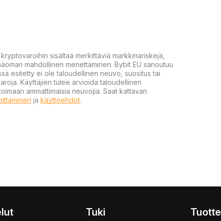
yptovaroihin sisältää merkittäviä markkinariskejä,
 pääoman mahdollinen menettäminen. Bybit EU sanoutuu
ssä esitetty ei ole taloudellinen neuvo, suositus tai
varoja. Käyttäjien tulee arvioida taloudellinen
ultoimaan ammattimaisia neuvojia. Saat kattavan
moittaminen
ja
käyttöehdot
.
lut
Tuki
Tuotte