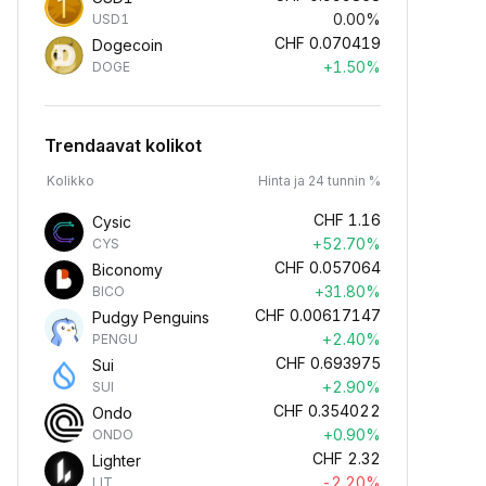
0.00%
USD1
CHF
0.070419
Dogecoin
+1.50%
DOGE
Trendaavat kolikot
Kolikko
Hinta ja 24 tunnin %
CHF
1.16
Cysic
+52.70%
CYS
CHF
0.057064
Biconomy
+31.80%
BICO
CHF
0.00617147
Pudgy Penguins
+2.40%
PENGU
CHF
0.693975
Sui
+2.90%
SUI
CHF
0.354022
Ondo
+0.90%
ONDO
CHF
2.32
Lighter
-2.20%
LIT