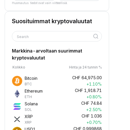
Huomautus: tiedot ovat vain viitteellisiä.
Suosituimmat kryptovaluutat
Search
Markkina-arvoltaan suurimmat
kryptovaluutat
Kolikko
Hinta ja 24 tunnin %
CHF
64,975.00
Bitcoin
+1.10%
BTC
CHF
1,918.71
Ethereum
+0.80%
ETH
CHF
74.84
Solana
+2.50%
SOL
CHF
1.036
XRP
+0.70%
XRP
CHF
0.999868
USD1