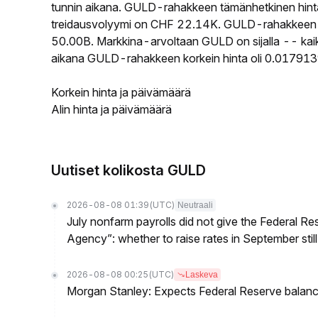
tunnin aikana. GULD-rahakkeen tämänhetkinen hin
treidausvolyymi on CHF 22.14K. GULD-rahakkeen kier
50.00B. Markkina-arvoltaan GULD on sijalla -- kaik
aikana GULD-rahakkeen korkein hinta oli 0.0179139
Korkein hinta ja päivämäärä
Alin hinta ja päivämäärä
Uutiset kolikosta GULD
2026-08-08 01:39
(UTC)
Neutraali
July nonfarm payrolls did not give the Federal 
Agency”: whether to raise rates in September still
2026-08-08 00:25
(UTC)
Laskeva
Morgan Stanley: Expects Federal Reserve balance 