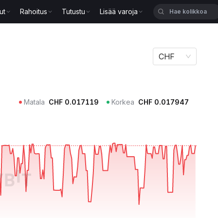
ut
Rahoitus
Tutustu
Lisää varoja
CHF
Matala
CHF
0.017119
Korkea
CHF
0.017947