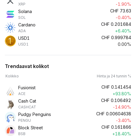
-1.90%
XRP
CHF
73.63
Solana
-0.40%
SOL
CHF
0.201684
Cardano
+6.40%
ADA
CHF
0.999784
USD1
0.00%
USD1
Trendaavat kolikot
Kolikko
Hinta ja 24 tunnin %
CHF
0.141454
Fusionist
+93.80%
ACE
CHF
0.106492
Cash Cat
-14.90%
CASHCAT
CHF
0.00604638
Pudgy Penguins
-3.40%
PENGU
CHF
0.161866
Block Street
+18.40%
BSB