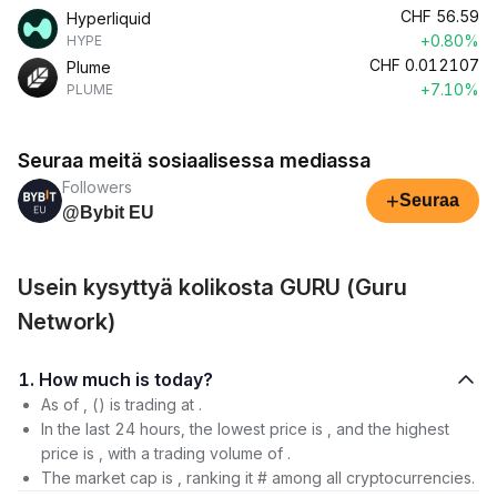
CHF
56.59
Hyperliquid
+0.80%
HYPE
CHF
0.012107
Plume
+7.10%
PLUME
Seuraa meitä sosiaalisessa mediassa
Followers
+
Seuraa
@Bybit EU
Usein kysyttyä kolikosta GURU (Guru
Network)
1. How much is today?
As of , () is trading at .
In the last 24 hours, the lowest price is , and the highest
price is , with a trading volume of .
The market cap is , ranking it # among all cryptocurrencies.