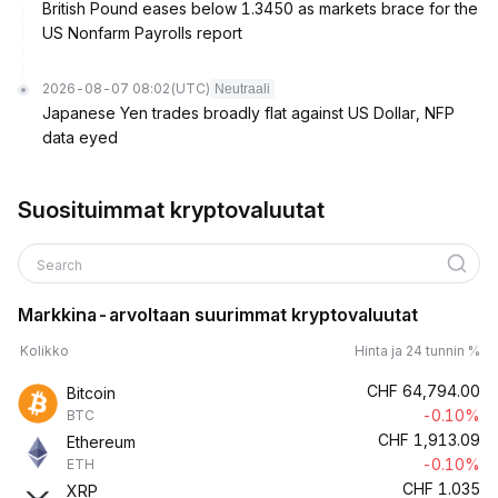
British Pound eases below 1.3450 as markets brace for the
US Nonfarm Payrolls report
2026-08-07 08:02
(UTC)
Neutraali
Japanese Yen trades broadly flat against US Dollar, NFP
data eyed
Suosituimmat kryptovaluutat
Search
Markkina-arvoltaan suurimmat kryptovaluutat
Kolikko
Hinta ja 24 tunnin %
CHF
64,794.00
Bitcoin
-0.10%
BTC
CHF
1,913.09
Ethereum
-0.10%
ETH
CHF
1.035
XRP