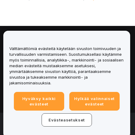
Tietoa
Välttämättömiä evästeitä käytetään sivuston toimivuuden ja
Palvelut
turvallisuuden varmistamiseen. Suostumuksellasi käytämme
myös toiminnallisia, analytiikka-, markkinointi- ja sosiaalisen
median evästeitä muistaaksemme asetuksesi,
Tuki
ymmärtääksemme sivuston käyttöä, parantaaksemme
sivustoa ja tukeaksemme markkinointi- ja
Tuotteet
jakamisominaisuuksia.
Lakiasiat
Hyväksy kaikki
Hylkää valinnaiset
evästeet
evästeet
© 2025-2026 Bybit.eu. All rights reserved.
Evästeasetukset
Palveluehdot
|
Tietosuojaehdot
|
Yritystiedot
(Impressum)
|
Evästeasetukset