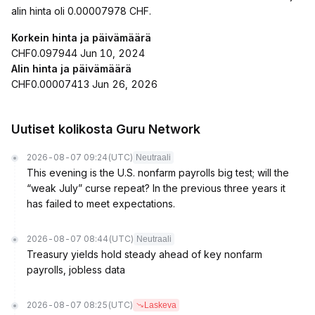
alin hinta oli 0.00007978 CHF.
Korkein hinta ja päivämäärä
CHF0.097944 Jun 10, 2024
Alin hinta ja päivämäärä
CHF0.00007413 Jun 26, 2026
Uutiset kolikosta Guru Network
2026-08-07 09:24
(UTC)
Neutraali
This evening is the U.S. nonfarm payrolls big test; will the
“weak July” curse repeat? In the previous three years it
has failed to meet expectations.
2026-08-07 08:44
(UTC)
Neutraali
Treasury yields hold steady ahead of key nonfarm
payrolls, jobless data
2026-08-07 08:25
(UTC)
Laskeva