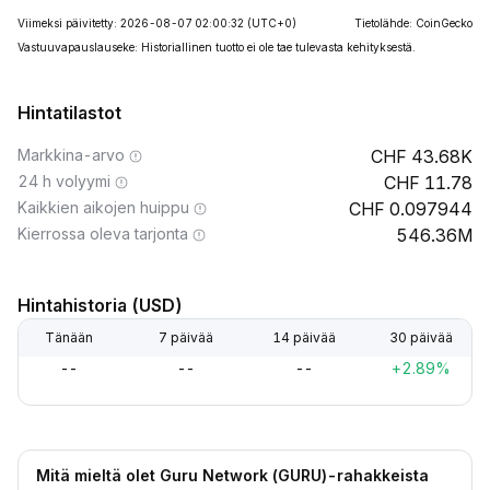
Viimeksi päivitetty: 2026-08-07 02:00:32
(UTC+0)
Tietolähde: CoinGecko
Vastuuvapauslauseke: Historiallinen tuotto ei ole tae tulevasta kehityksestä.
Hintatilastot
Markkina-arvo
43.68K
24 h volyymi
11.78
Kaikkien aikojen huippu
0.097944
Kierrossa oleva tarjonta
546.36M
Hintahistoria (USD)
Tänään
7 päivää
14 päivää
30 päivää
--
--
--
+2.89%
Mitä mieltä olet Guru Network (GURU)-rahakkeista