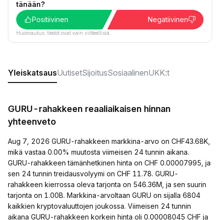
tänään?
Positiivinen
Negatiivinen
Huomautus: tiedot ovat vain viitteellisiä.
Yleiskatsaus
Uutiset
Sijoitus
Sosiaalinen
UKK:t
GURU-rahakkeen reaaliaikaisen hinnan
yhteenveto
Aug 7, 2026 GURU-rahakkeen markkina-arvo on CHF43.68K,
mikä vastaa 0.00% muutosta viimeisen 24 tunnin aikana.
GURU-rahakkeen tämänhetkinen hinta on CHF 0.00007995, ja
sen 24 tunnin treidausvolyymi on CHF 11.78. GURU-
rahakkeen kierrossa oleva tarjonta on 546.36M, ja sen suurin
tarjonta on 1.00B. Markkina-arvoltaan GURU on sijalla 6804
kaikkien kryptovaluuttojen joukossa. Viimeisen 24 tunnin
aikana GURU-rahakkeen korkein hinta oli 0.00008045 CHF ja