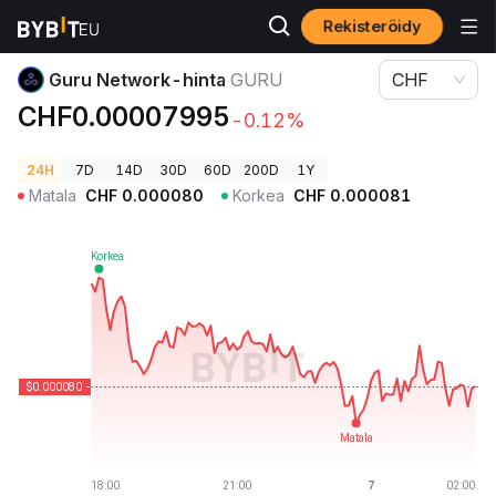
Rekisteröidy
Kryptohinnat
Guru Network-hinta GURU
Guru Network-hinta
GURU
CHF
CHF0.00007995
-0.12%
24H
7D
14D
30D
60D
200D
1Y
Matala
CHF
0.000080
Korkea
CHF
0.000081