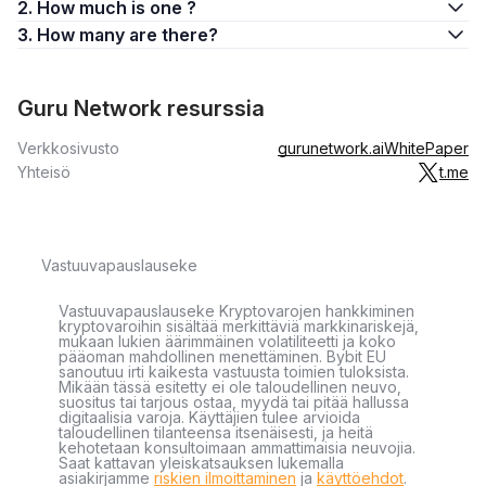
2. How much is one ?
3. How many are there?
Guru Network resurssia
Verkkosivusto
gurunetwork.ai
WhitePaper
Yhteisö
t.me
Vastuuvapauslauseke
Vastuuvapauslauseke Kryptovarojen hankkiminen
kryptovaroihin sisältää merkittäviä markkinariskejä,
mukaan lukien äärimmäinen volatiliteetti ja koko
pääoman mahdollinen menettäminen. Bybit EU
sanoutuu irti kaikesta vastuusta toimien tuloksista.
Mikään tässä esitetty ei ole taloudellinen neuvo,
suositus tai tarjous ostaa, myydä tai pitää hallussa
digitaalisia varoja. Käyttäjien tulee arvioida
taloudellinen tilanteensa itsenäisesti, ja heitä
kehotetaan konsultoimaan ammattimaisia neuvojia.
Saat kattavan yleiskatsauksen lukemalla
asiakirjamme
riskien ilmoittaminen
ja
käyttöehdot
.