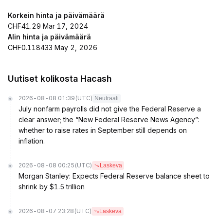
Korkein hinta ja päivämäärä
CHF41.29 Mar 17, 2024
Alin hinta ja päivämäärä
CHF0.118433 May 2, 2026
Uutiset kolikosta Hacash
2026-08-08 01:39
(UTC)
Neutraali
July nonfarm payrolls did not give the Federal Reserve a
clear answer; the “New Federal Reserve News Agency”:
whether to raise rates in September still depends on
inflation.
2026-08-08 00:25
(UTC)
Laskeva
Morgan Stanley: Expects Federal Reserve balance sheet to
shrink by $1.5 trillion
2026-08-07 23:28
(UTC)
Laskeva