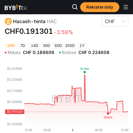
Rekisteröidy
Kryptohinnat
Hacash-hinta HAC
Hacash-hinta
HAC
CHF
CHF0.191301
-3.59%
24H
7D
14D
30D
60D
200D
1Y
Matala
CHF
0.189606
Korkea
CHF
0.224608