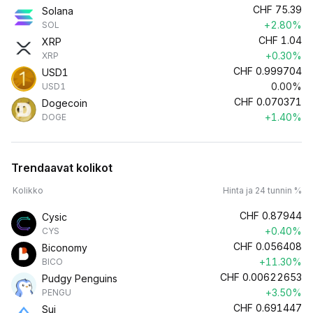
CHF
75.39
Solana
+2.80%
SOL
CHF
1.04
XRP
+0.30%
XRP
CHF
0.999704
USD1
0.00%
USD1
CHF
0.070371
Dogecoin
+1.40%
DOGE
Trendaavat kolikot
Kolikko
Hinta ja 24 tunnin %
CHF
0.87944
Cysic
+0.40%
CYS
CHF
0.056408
Biconomy
+11.30%
BICO
CHF
0.00622653
Pudgy Penguins
+3.50%
PENGU
CHF
0.691447
Sui