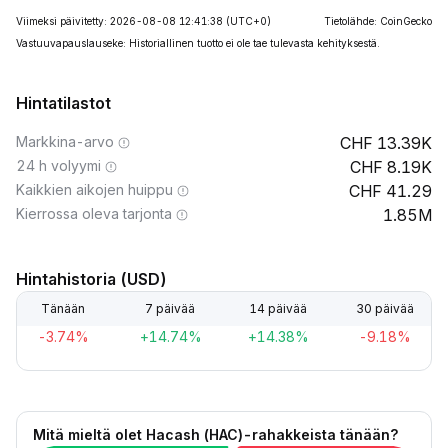
Viimeksi päivitetty: 2026-08-08 12:41:38
(UTC+0)
Tietolähde: CoinGecko
Vastuuvapauslauseke: Historiallinen tuotto ei ole tae tulevasta kehityksestä.
Hintatilastot
Markkina-arvo
13.39K
24 h volyymi
8.19K
Kaikkien aikojen huippu
41.29
Kierrossa oleva tarjonta
1.85M
Hintahistoria (USD)
Tänään
7 päivää
14 päivää
30 päivää
-3.74%
+14.74%
+14.38%
-9.18%
Mitä mieltä olet Hacash (HAC)-rahakkeista tänään?