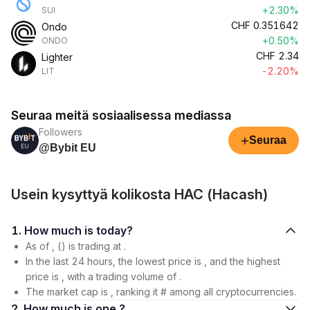
+2.30%
SUI
CHF
0.351642
Ondo
+0.50%
ONDO
CHF
2.34
Lighter
-2.20%
LIT
Seuraa meitä sosiaalisessa mediassa
Followers
+
Seuraa
@Bybit EU
Usein kysyttyä kolikosta HAC (Hacash)
1. How much is today?
As of , () is trading at .
In the last 24 hours, the lowest price is , and the highest
price is , with a trading volume of .
The market cap is , ranking it # among all cryptocurrencies.
2. How much is one ?