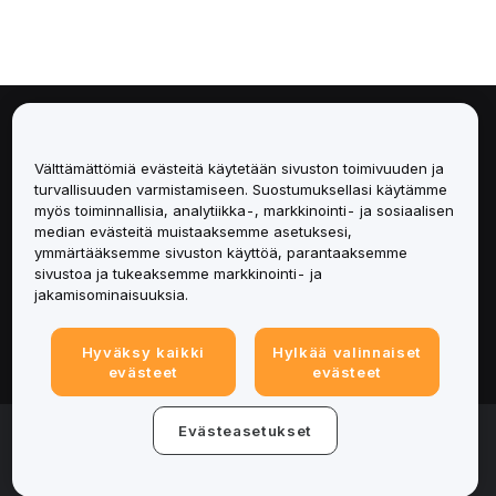
Tietoa
Välttämättömiä evästeitä käytetään sivuston toimivuuden ja
Palvelut
turvallisuuden varmistamiseen. Suostumuksellasi käytämme
myös toiminnallisia, analytiikka-, markkinointi- ja sosiaalisen
median evästeitä muistaaksemme asetuksesi,
Tuki
ymmärtääksemme sivuston käyttöä, parantaaksemme
sivustoa ja tukeaksemme markkinointi- ja
Tuotteet
jakamisominaisuuksia.
Lakiasiat
Hyväksy kaikki
Hylkää valinnaiset
evästeet
evästeet
© 2025-2026 Bybit.eu. All rights reserved.
Evästeasetukset
Palveluehdot
|
Tietosuojaehdot
|
Yritystiedot
(Impressum)
|
Evästeasetukset