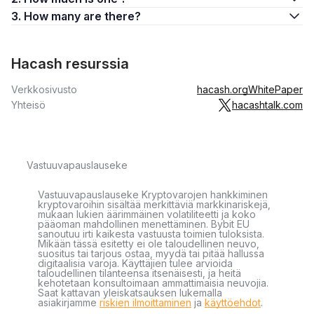
3. How many are there?
Hacash resurssia
Verkkosivusto
hacash.org
WhitePaper
Yhteisö
hacashtalk.com
Vastuuvapauslauseke
Vastuuvapauslauseke Kryptovarojen hankkiminen
kryptovaroihin sisältää merkittäviä markkinariskejä,
mukaan lukien äärimmäinen volatiliteetti ja koko
pääoman mahdollinen menettäminen. Bybit EU
sanoutuu irti kaikesta vastuusta toimien tuloksista.
Mikään tässä esitetty ei ole taloudellinen neuvo,
suositus tai tarjous ostaa, myydä tai pitää hallussa
digitaalisia varoja. Käyttäjien tulee arvioida
taloudellinen tilanteensa itsenäisesti, ja heitä
kehotetaan konsultoimaan ammattimaisia neuvojia.
Saat kattavan yleiskatsauksen lukemalla
asiakirjamme
riskien ilmoittaminen
ja
käyttöehdot
.