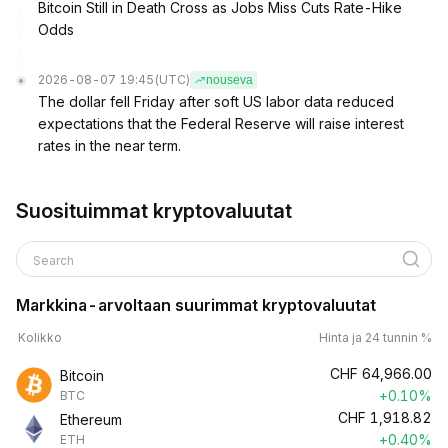
Bitcoin Still in Death Cross as Jobs Miss Cuts Rate-Hike
Odds
2026-08-07 19:45
(UTC)
nouseva
The dollar fell Friday after soft US labor data reduced
expectations that the Federal Reserve will raise interest
rates in the near term.
Suosituimmat kryptovaluutat
Search
Markkina-arvoltaan suurimmat kryptovaluutat
Kolikko
Hinta ja 24 tunnin %
CHF
64,966.00
Bitcoin
+0.10%
BTC
CHF
1,918.82
Ethereum
+0.40%
ETH