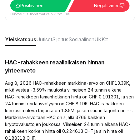
Positiivinen
Negatiivinen
Huomautus: tiedot ovat vain viitteellisiä.
Yleiskatsaus
Uutiset
Sijoitus
Sosiaalinen
UKK:t
HAC-rahakkeen reaaliaikaisen hinnan
yhteenveto
Aug 8, 2026 HAC-rahakkeen markkina-arvo on CHF13.39K,
mikä vastaa -3.59% muutosta viimeisen 24 tunnin aikana.
HAC-rahakkeen tämänhetkinen hinta on CHF 0.191301, ja sen
24 tunnin treidausvolyymi on CHF 8.19K. HAC-rahakkeen
kierrossa oleva tarjonta on 1.85M, ja sen suurin tarjonta on --.
Markkina-arvoltaan HAC on sijalla 3766 kaikkien
kryptovaluuttojen joukossa. Viimeisen 24 tunnin aikana HAC-
rahakkeen korkein hinta oli 0.224613 CHF ja alin hinta oli
0.188318 CHF.