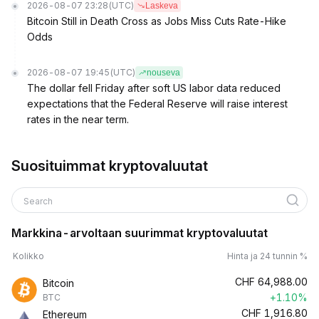
2026-08-07 23:28
(UTC)
Laskeva
Bitcoin Still in Death Cross as Jobs Miss Cuts Rate-Hike
Odds
2026-08-07 19:45
(UTC)
nouseva
The dollar fell Friday after soft US labor data reduced
expectations that the Federal Reserve will raise interest
rates in the near term.
Suosituimmat kryptovaluutat
Search
Markkina-arvoltaan suurimmat kryptovaluutat
Kolikko
Hinta ja 24 tunnin %
CHF
64,988.00
Bitcoin
+1.10%
BTC
CHF
1,916.80
Ethereum