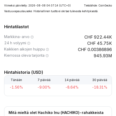
Viimeksi päivitetty: 2026-08-08 04:07:14
(UTC+0)
Tietolähde: CoinGecko
Vastuuvapauslauseke: Historiallinen tuotto ei ole tae tulevasta kehityksestä.
Hintatilastot
Markkina-arvo
922.44K
24 h volyymi
45.75K
Kaikkien aikojen huippu
0.00386896
Kierrossa oleva tarjonta
945.93M
Hintahistoria (USD)
Tänään
7 päivää
14 päivää
30 päivää
-1.56%
-9.00%
-8.64%
-18.31%
Mitä mieltä olet Hachiko Inu (HACHIKO)-rahakkeista