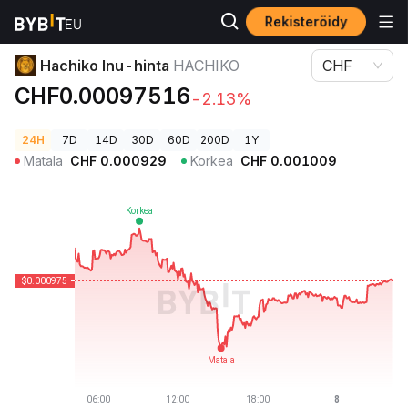
Rekisteröidy
Kryptohinnat
Hachiko Inu-hinta HACHIKO
Hachiko Inu-hinta
HACHIKO
CHF
CHF0.00097516
-2.13%
24H
7D
14D
30D
60D
200D
1Y
Matala
CHF
0.000929
Korkea
CHF
0.001009