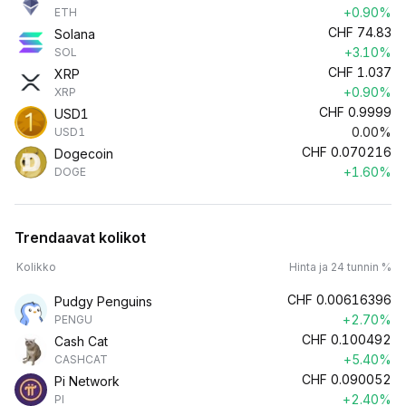
+0.90%
ETH
CHF
74.83
Solana
+3.10%
SOL
CHF
1.037
XRP
+0.90%
XRP
CHF
0.9999
USD1
0.00%
USD1
CHF
0.070216
Dogecoin
+1.60%
DOGE
Trendaavat kolikot
Kolikko
Hinta ja 24 tunnin %
CHF
0.00616396
Pudgy Penguins
+2.70%
PENGU
CHF
0.100492
Cash Cat
+5.40%
CASHCAT
CHF
0.090052
Pi Network
+2.40%
PI