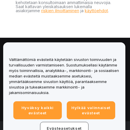
kehotetaan konsultoimaan ammattimaisia neuvojia.
Saat kattavan yleiskatsauksen lukemalla
asiakirjamme
riskien ilmoittaminen
ja
käyttöehdot
.
Tietoa
Välttämättömiä evästeitä käytetään sivuston toimivuuden ja
Palvelut
turvallisuuden varmistamiseen. Suostumuksellasi käytämme
myös toiminnallisia, analytiikka-, markkinointi- ja sosiaalisen
median evästeitä muistaaksemme asetuksesi,
Tuki
ymmärtääksemme sivuston käyttöä, parantaaksemme
sivustoa ja tukeaksemme markkinointi- ja
Tuotteet
jakamisominaisuuksia.
Lakiasiat
Hyväksy kaikki
Hylkää valinnaiset
evästeet
evästeet
© 2025-2026 Bybit.eu. All rights reserved.
Evästeasetukset