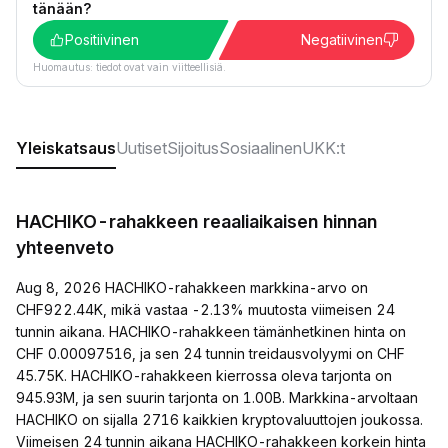
tänään?
Positiivinen
Negatiivinen
Huomautus: tiedot ovat vain viitteellisiä.
Yleiskatsaus
Uutiset
Sijoitus
Sosiaalinen
UKK:t
HACHIKO-rahakkeen reaaliaikaisen hinnan
yhteenveto
Aug 8, 2026 HACHIKO-rahakkeen markkina-arvo on
CHF922.44K, mikä vastaa -2.13% muutosta viimeisen 24
tunnin aikana. HACHIKO-rahakkeen tämänhetkinen hinta on
CHF 0.00097516, ja sen 24 tunnin treidausvolyymi on CHF
45.75K. HACHIKO-rahakkeen kierrossa oleva tarjonta on
945.93M, ja sen suurin tarjonta on 1.00B. Markkina-arvoltaan
HACHIKO on sijalla 2716 kaikkien kryptovaluuttojen joukossa.
Viimeisen 24 tunnin aikana HACHIKO-rahakkeen korkein hinta