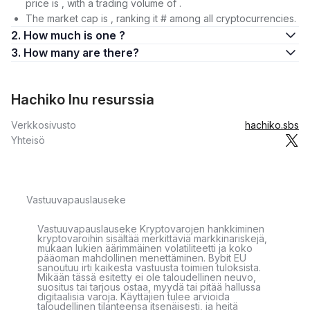
price is , with a trading volume of .
The market cap is , ranking it # among all cryptocurrencies.
2. How much is one ?
3. How many are there?
Hachiko Inu resurssia
Verkkosivusto
hachiko.sbs
Yhteisö
Vastuuvapauslauseke
Vastuuvapauslauseke Kryptovarojen hankkiminen
kryptovaroihin sisältää merkittäviä markkinariskejä,
mukaan lukien äärimmäinen volatiliteetti ja koko
pääoman mahdollinen menettäminen. Bybit EU
sanoutuu irti kaikesta vastuusta toimien tuloksista.
Mikään tässä esitetty ei ole taloudellinen neuvo,
suositus tai tarjous ostaa, myydä tai pitää hallussa
digitaalisia varoja. Käyttäjien tulee arvioida
taloudellinen tilanteensa itsenäisesti, ja heitä