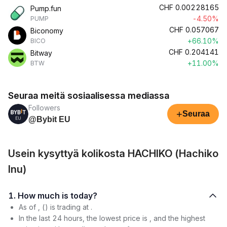
CHF
0.00228165
Pump.fun
-4.50%
PUMP
CHF
0.057067
Biconomy
+66.10%
BICO
CHF
0.204141
Bitway
+11.00%
BTW
Seuraa meitä sosiaalisessa mediassa
Followers
+
Seuraa
@Bybit EU
Usein kysyttyä kolikosta HACHIKO (Hachiko
Inu)
1. How much is today?
As of , () is trading at .
In the last 24 hours, the lowest price is , and the highest