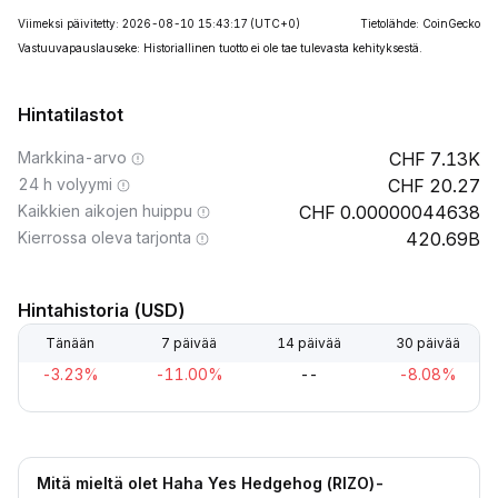
Viimeksi päivitetty: 2026-08-10 15:43:17
(UTC+0)
Tietolähde: CoinGecko
Vastuuvapauslauseke: Historiallinen tuotto ei ole tae tulevasta kehityksestä.
Hintatilastot
Markkina-arvo
7.13K
24 h volyymi
20.27
Kaikkien aikojen huippu
0.00000044638
Kierrossa oleva tarjonta
420.69B
Hintahistoria (USD)
Tänään
7 päivää
14 päivää
30 päivää
-3.23%
-11.00%
--
-8.08%
Mitä mieltä olet Haha Yes Hedgehog (RIZO)-