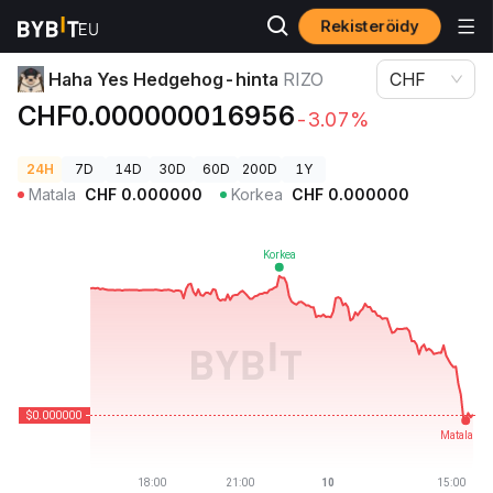
Rekisteröidy
Kryptohinnat
Haha Yes Hedgehog-hinta RIZO
Haha Yes Hedgehog-hinta
RIZO
CHF
CHF0.000000016956
-3.07%
24H
7D
14D
30D
60D
200D
1Y
Matala
CHF
0.000000
Korkea
CHF
0.000000