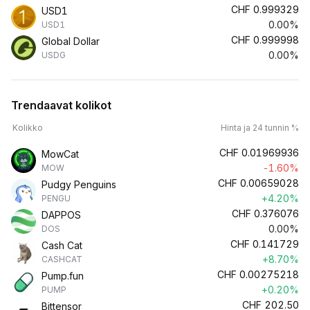
CHF
0.999329
USD1
0.00%
USD1
CHF
0.999998
Global Dollar
0.00%
USDG
Trendaavat kolikot
Kolikko
Hinta ja 24 tunnin %
CHF
0.01969936
MowCat
-1.60%
MOW
CHF
0.00659028
Pudgy Penguins
+4.20%
PENGU
CHF
0.376076
DAPPOS
0.00%
DOS
CHF
0.141729
Cash Cat
+8.70%
CASHCAT
CHF
0.00275218
Pump.fun
+0.20%
PUMP
CHF
202.50
Bittensor