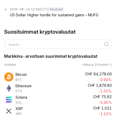
2026-08-10 12:58
(UTC)
Neutraali
US Dollar: Higher hurdle for sustained gains – MUFG
Suosituimmat kryptovaluutat
Search
Markkina-arvoltaan suurimmat kryptovaluutat
Kolikko
Hinta ja 24 tunnin %
CHF
64,278.00
Bitcoin
-0.90%
BTC
CHF
1,876.80
Ethereum
-1.50%
ETH
CHF
75.92
Solana
-0.40%
SOL
CHF
1.021
XRP
-1.10%
XRP