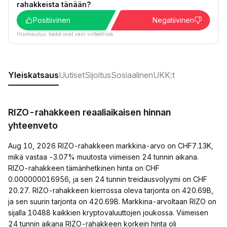
rahakkeista tänään?
Positiivinen
Negatiivinen
Huomautus: tiedot ovat vain viitteellisiä.
Yleiskatsaus
Uutiset
Sijoitus
Sosiaalinen
UKK:t
RIZO-rahakkeen reaaliaikaisen hinnan
yhteenveto
Aug 10, 2026 RIZO-rahakkeen markkina-arvo on CHF7.13K,
mikä vastaa -3.07% muutosta viimeisen 24 tunnin aikana.
RIZO-rahakkeen tämänhetkinen hinta on CHF
0.000000016956, ja sen 24 tunnin treidausvolyymi on CHF
20.27. RIZO-rahakkeen kierrossa oleva tarjonta on 420.69B,
ja sen suurin tarjonta on 420.69B. Markkina-arvoltaan RIZO on
sijalla 10488 kaikkien kryptovaluuttojen joukossa. Viimeisen
24 tunnin aikana RIZO-rahakkeen korkein hinta oli