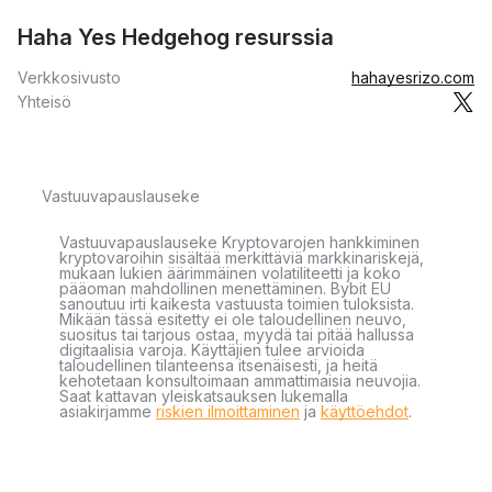
Haha Yes Hedgehog resurssia
Verkkosivusto
hahayesrizo.com
Yhteisö
Vastuuvapauslauseke
Vastuuvapauslauseke Kryptovarojen hankkiminen
kryptovaroihin sisältää merkittäviä markkinariskejä,
mukaan lukien äärimmäinen volatiliteetti ja koko
pääoman mahdollinen menettäminen. Bybit EU
sanoutuu irti kaikesta vastuusta toimien tuloksista.
Mikään tässä esitetty ei ole taloudellinen neuvo,
suositus tai tarjous ostaa, myydä tai pitää hallussa
digitaalisia varoja. Käyttäjien tulee arvioida
taloudellinen tilanteensa itsenäisesti, ja heitä
kehotetaan konsultoimaan ammattimaisia neuvojia.
Saat kattavan yleiskatsauksen lukemalla
asiakirjamme
riskien ilmoittaminen
ja
käyttöehdot
.