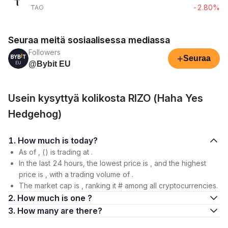
-2.80%
TAO
Seuraa meitä sosiaalisessa mediassa
Followers
+
Seuraa
@Bybit EU
Usein kysyttyä kolikosta RIZO (Haha Yes
Hedgehog)
1. How much is today?
As of , () is trading at .
In the last 24 hours, the lowest price is , and the highest
price is , with a trading volume of .
The market cap is , ranking it # among all cryptocurrencies.
2. How much is one ?
3. How many are there?