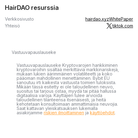
HairDAO resurssia
Verkkosivusto
hairdao.xyz
WhitePaper
Yhteisö
tiktok.com
Vastuuvapauslauseke
Vastuuvapauslauseke Kryptovarojen hankkiminen
kryptovaroihin sisältää merkittäviä markkinariskejä,
mukaan lukien äärimmäinen volatiliteetti ja koko
pääoman mahdollinen menettäminen. Bybit EU
sanoutuu irti kaikesta vastuusta toimien tuloksista.
Mikään tässä esitetty ei ole taloudellinen neuvo,
suositus tai tarjous ostaa, myydä tai pitää hallussa
digitaalisia varoja. Käyttäjien tulee arvioida
taloudellinen tilanteensa itsenäisesti, ja heitä
kehotetaan konsultoimaan ammattimaisia neuvojia.
Saat kattavan yleiskatsauksen lukemalla
asiakirjamme
riskien ilmoittaminen
ja
käyttöehdot
.