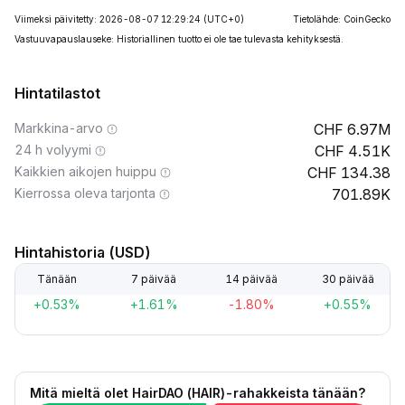
Viimeksi päivitetty: 2026-08-07 12:29:24
(UTC+0)
Tietolähde: CoinGecko
Vastuuvapauslauseke: Historiallinen tuotto ei ole tae tulevasta kehityksestä.
Hintatilastot
Markkina-arvo
6.97M
24 h volyymi
4.51K
Kaikkien aikojen huippu
134.38
Kierrossa oleva tarjonta
701.89K
Hintahistoria (USD)
Tänään
7 päivää
14 päivää
30 päivää
+0.53%
+1.61%
-1.80%
+0.55%
Mitä mieltä olet HairDAO (HAIR)-rahakkeista tänään?