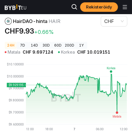
Rekisteröidy
Kryptohinnat
HairDAO-hinta HAIR
HairDAO-hinta
HAIR
CHF
CHF9.93
+0.66%
24H
7D
14D
30D
60D
200D
1Y
Matala
CHF
9.697124
Korkea
CHF
10.019151