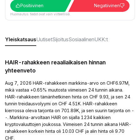
Positiivinen
Negatiivinen
Huomautus: tiedot ovat vain viitteellisiä.
Yleiskatsaus
Uutiset
Sijoitus
Sosiaalinen
UKK:t
HAIR-rahakkeen reaaliaikaisen hinnan
yhteenveto
Aug 7, 2026 HAIR-rahakkeen markkina-arvo on CHF6.97M,
mikä vastaa +0.65% muutosta viimeisen 24 tunnin aikana.
HAIR-rahakkeen tämänhetkinen hinta on CHF 9.93, ja sen 24
tunnin treidausvolyymi on CHF 4.51K. HAIR-rahakkeen
kierrossa oleva tarjonta on 701.89K, ja sen suurin tarjonta on -
-. Markkina-arvoltaan HAIR on sijalla 1234 kaikkien
kryptovaluuttojen joukossa. Viimeisen 24 tunnin aikana HAIR-
rahakkeen korkein hinta oli 10.03 CHF ja alin hinta oli 9.70
CHF.