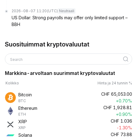
2026-08-07 11:20
(UTC)
Neutraali
US Dollar: Strong payrolls may offer only limited support –
BBH
Suosituimmat kryptovaluutat
Search
Markkina-arvoltaan suurimmat kryptovaluutat
Kolikko
Hinta ja 24 tunnin %
CHF
65,053.00
Bitcoin
+0.70%
BTC
CHF
1,928.81
Ethereum
+0.90%
ETH
CHF
1.036
XRP
-1.30%
XRP
CHF
73.88
Solana