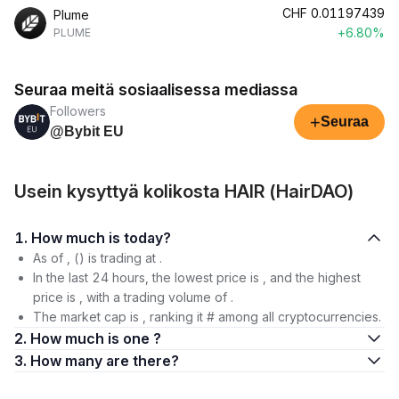
CHF
0.01197439
Plume
+6.80%
PLUME
Seuraa meitä sosiaalisessa mediassa
Followers
+
Seuraa
@Bybit EU
Usein kysyttyä kolikosta HAIR (HairDAO)
1. How much is today?
As of , () is trading at .
In the last 24 hours, the lowest price is , and the highest
price is , with a trading volume of .
The market cap is , ranking it # among all cryptocurrencies.
2. How much is one ?
3. How many are there?