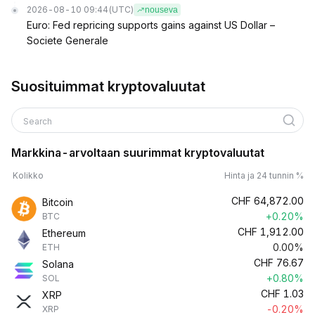
2026-08-10 09:44
(UTC)
nouseva
Euro: Fed repricing supports gains against US Dollar –
Societe Generale
Suosituimmat kryptovaluutat
Search
Markkina-arvoltaan suurimmat kryptovaluutat
Kolikko
Hinta ja 24 tunnin %
CHF
64,872.00
Bitcoin
+0.20%
BTC
CHF
1,912.00
Ethereum
0.00%
ETH
CHF
76.67
Solana
+0.80%
SOL
CHF
1.03
XRP
-0.20%
XRP