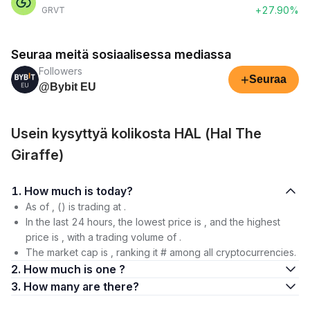
+27.90%
GRVT
Seuraa meitä sosiaalisessa mediassa
Followers
+
Seuraa
@Bybit EU
Usein kysyttyä kolikosta HAL (Hal The
Giraffe)
1. How much is today?
As of , () is trading at .
In the last 24 hours, the lowest price is , and the highest
price is , with a trading volume of .
The market cap is , ranking it # among all cryptocurrencies.
2. How much is one ?
3. How many are there?