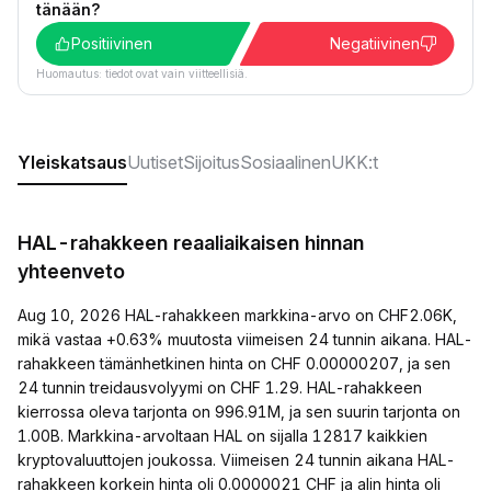
tänään?
Positiivinen
Negatiivinen
Huomautus: tiedot ovat vain viitteellisiä.
Yleiskatsaus
Uutiset
Sijoitus
Sosiaalinen
UKK:t
HAL-rahakkeen reaaliaikaisen hinnan
yhteenveto
Aug 10, 2026 HAL-rahakkeen markkina-arvo on CHF2.06K,
mikä vastaa +0.63% muutosta viimeisen 24 tunnin aikana. HAL-
rahakkeen tämänhetkinen hinta on CHF 0.00000207, ja sen
24 tunnin treidausvolyymi on CHF 1.29. HAL-rahakkeen
kierrossa oleva tarjonta on 996.91M, ja sen suurin tarjonta on
1.00B. Markkina-arvoltaan HAL on sijalla 12817 kaikkien
kryptovaluuttojen joukossa. Viimeisen 24 tunnin aikana HAL-
rahakkeen korkein hinta oli 0.0000021 CHF ja alin hinta oli