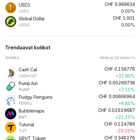
CHF
0.999634
USD1
0.00%
USD1
CHF
1.001
Global Dollar
0.00%
USDG
Trendaavat kolikot
Kolikko
Hinta ja 24 tunnin %
CHF
0.156776
Cash Cat
+32.90%
CASHCAT
CHF
0.00269738
Pump.fun
+7.10%
PUMP
CHF
0.00666964
Pudgy Penguins
+6.80%
PENGU
CHF
0.02929687
Bubblemaps
+21.10%
BMT
CHF
0.124786
Tutorial
-20.20%
TUT
CHF
0.348276
GRVT Token