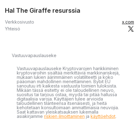
Hal The Giraffe resurssia
Verkkosivusto
x.com
Yhteisö
Vastuuvapauslauseke
Vastuuvapauslauseke Kryptovarojen hankkiminen
kryptovaroihin sisältää merkittäviä markkinariskejä,
mukaan lukien äärimmäinen volatiliteetti ja koko
pääoman mahdollinen menettäminen. Bybit EU
sanoutuu irti kaikesta vastuusta toimien tuloksista.
Mikään tässä esitetty ei ole taloudellinen neuvo,
suositus tai tarjous ostaa, myydä tai pitää hallussa
digitaalisia varoja. Käyttäjien tulee arvioida
taloudellinen tilanteensa itsenäisesti, ja heitä
kehotetaan konsultoimaan ammattimaisia neuvojia.
Saat kattavan yleiskatsauksen lukemalla
asiakirjamme
riskien ilmoittaminen
ja
käyttöehdot
.