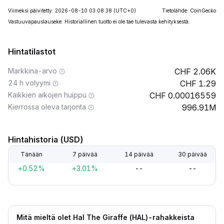
Viimeksi päivitetty: 2026-08-10 03:08:38
(UTC+0)
Tietolähde: CoinGecko
Vastuuvapauslauseke: Historiallinen tuotto ei ole tae tulevasta kehityksestä.
Hintatilastot
Markkina-arvo
2.06K
24 h volyymi
1.29
Kaikkien aikojen huippu
0.00016559
Kierrossa oleva tarjonta
996.91M
Hintahistoria (USD)
Tänään
7 päivää
14 päivää
30 päivää
+0.52%
+3.01%
--
--
Mitä mieltä olet Hal The Giraffe (HAL)-rahakkeista