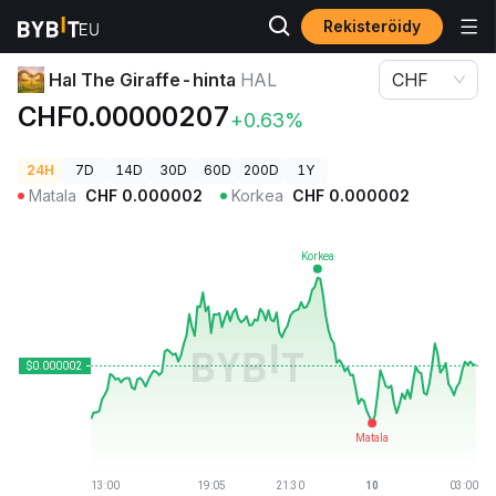
Rekisteröidy
Kryptohinnat
Hal The Giraffe-hinta HAL
Hal The Giraffe-hinta
HAL
CHF
CHF0.00000207
+0.63%
24H
7D
14D
30D
60D
200D
1Y
Matala
CHF
0.000002
Korkea
CHF
0.000002