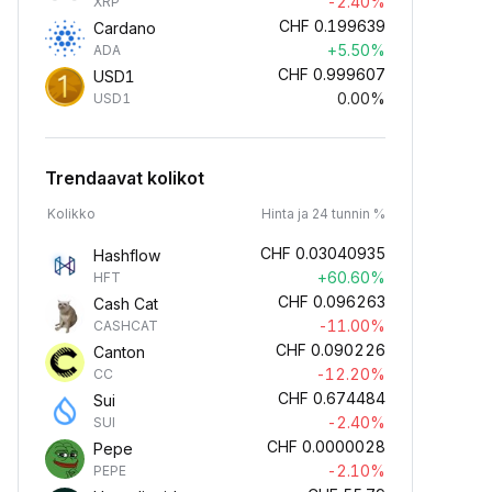
-2.40%
XRP
CHF
0.199639
Cardano
+5.50%
ADA
CHF
0.999607
USD1
0.00%
USD1
Trendaavat kolikot
Kolikko
Hinta ja 24 tunnin %
CHF
0.03040935
Hashflow
+60.60%
HFT
CHF
0.096263
Cash Cat
-11.00%
CASHCAT
CHF
0.090226
Canton
-12.20%
CC
CHF
0.674484
Sui
-2.40%
SUI
CHF
0.0000028
Pepe
-2.10%
PEPE