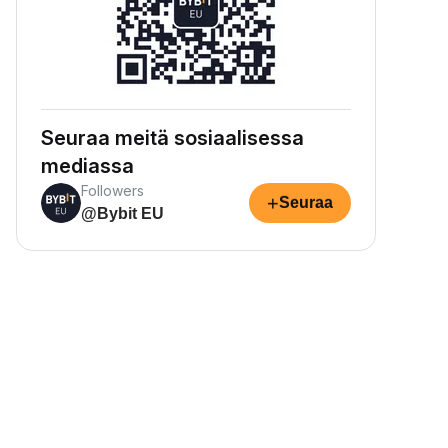
Seuraa meitä sosiaalisessa
mediassa
Followers
+
Seuraa
@Bybit EU