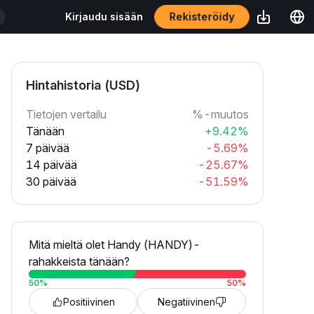
Rekisteröidy
Kirjaudu sisään
Hintahistoria (USD)
Tietojen vertailu
%-muutos
Tänään
+9.42%
7 päivää
-5.69%
14 päivää
-25.67%
30 päivää
-51.59%
Mitä mieltä olet Handy (HANDY)-
rahakkeista tänään?
50
%
50
%
Positiivinen
Negatiivinen