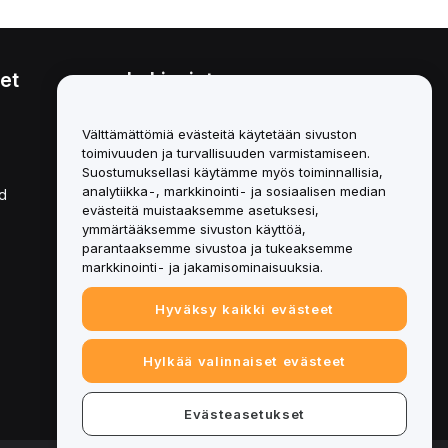
et
Lakiasiat
Eturistiriitapolitiikka
Välttämättömiä evästeitä käytetään sivuston
toimivuuden ja turvallisuuden varmistamiseen.
Yhteenveto säilytys- ja
hallinnointikäytännöstä
Suostumuksellasi käytämme myös toiminnallisia,
analytiikka-, markkinointi- ja sosiaalisen median
d
ESG-tiedot
evästeitä muistaaksemme asetuksesi,
ymmärtääksemme sivuston käyttöä,
Crypto-Asset White Papers
parantaaksemme sivustoa ja tukeaksemme
markkinointi- ja jakamisominaisuuksia.
Hyväksy kaikki evästeet
Hylkää valinnaiset evästeet
Evästeasetukset