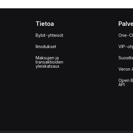
Tietoa
Palve
Bybit-yhteisöt
One-Cl
Ilmoitukset
VIP-oh
Maksujen ja
Suositt
transaktioiden
yleiskatsaus
Veron 
Open B
API