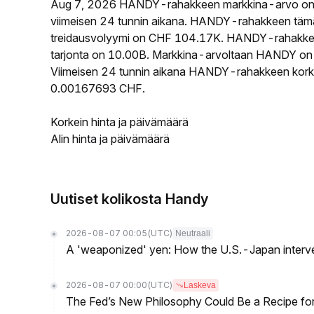
Aug 7, 2026 HANDY-rahakkeen markkina-arvo on
viimeisen 24 tunnin aikana. HANDY-rahakkeen täm
treidausvolyymi on CHF 104.17K. HANDY-rahakkeen k
tarjonta on 10.00B. Markkina-arvoltaan HANDY on si
Viimeisen 24 tunnin aikana HANDY-rahakkeen korkein
0.00167693 CHF.
Korkein hinta ja päivämäärä
Alin hinta ja päivämäärä
Uutiset kolikosta Handy
2026-08-07 00:05
(UTC)
Neutraali
A 'weaponized' yen: How the U.S.-Japan interve
2026-08-07 00:00
(UTC)
Laskeva
The Fed’s New Philosophy Could Be a Recipe for I