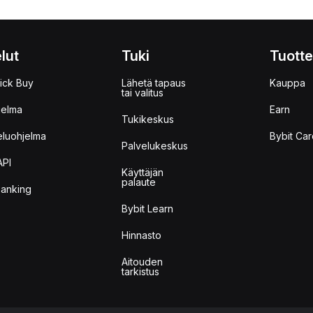
lut
Tuki
Tuotte
ick Buy
Lähetä tapaus
Kauppa
tai valitus
jelma
Earn
Tukikeskus
eluohjelma
Bybit Car
Palvelukeskus
API
Käyttäjän
palaute
anking
Bybit Learn
Hinnasto
Aitouden
tarkistus