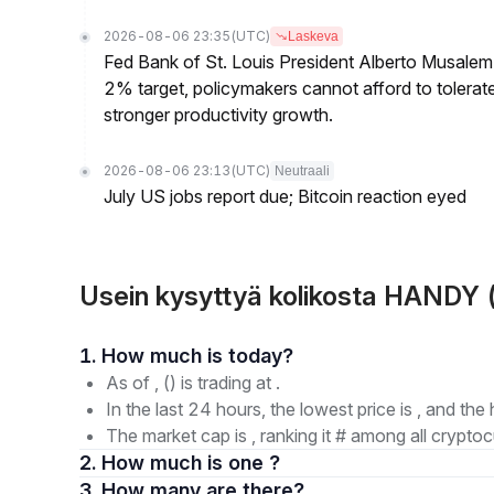
2026-08-06 23:35
(UTC)
Laskeva
Fed Bank of St. Louis President Alberto Musalem s
2% target, policymakers cannot afford to tolerate h
stronger productivity growth.
2026-08-06 23:13
(UTC)
Neutraali
July US jobs report due; Bitcoin reaction eyed
Usein kysyttyä kolikosta HANDY
1. How much is today?
As of , () is trading at .
In the last 24 hours, the lowest price is , and the 
The market cap is , ranking it # among all cryptoc
2. How much is one ?
3. How many are there?