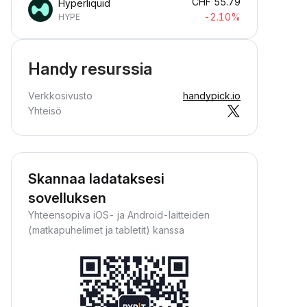
CHF
55.79
Hyperliquid
-2.10%
HYPE
Handy resurssia
Verkkosivusto
handypick.io
Yhteisö
Skannaa ladataksesi
sovelluksen
Yhteensopiva iOS- ja Android-laitteiden
(matkapuhelimet ja tabletit) kanssa