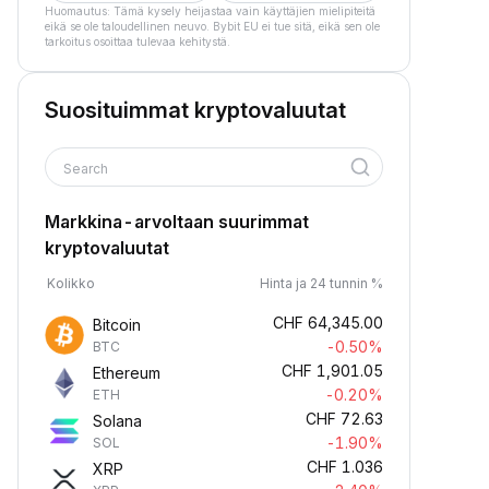
Huomautus: Tämä kysely heijastaa vain käyttäjien mielipiteitä
eikä se ole taloudellinen neuvo. Bybit EU ei tue sitä, eikä sen ole
tarkoitus osoittaa tulevaa kehitystä.
Suosituimmat kryptovaluutat
Search
Markkina-arvoltaan suurimmat
kryptovaluutat
Kolikko
Hinta ja 24 tunnin %
CHF
64,345.00
Bitcoin
-0.50%
BTC
CHF
1,901.05
Ethereum
-0.20%
ETH
CHF
72.63
Solana
-1.90%
SOL
CHF
1.036
XRP