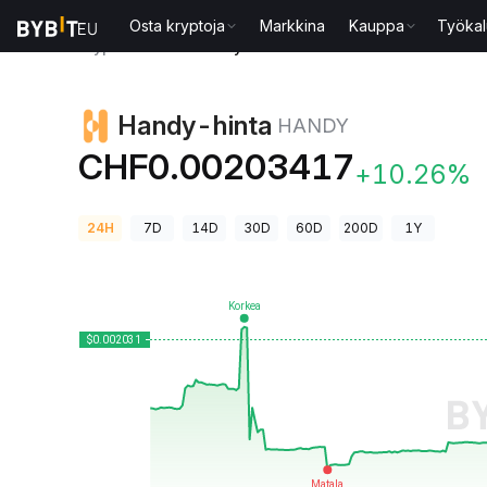
Osta kryptoja
Markkina
Kauppa
Työkal
Kryptohinnat
Handy-hinta HANDY
Handy-hinta
HANDY
CHF0.00203417
+10.26%
24H
7D
14D
30D
60D
200D
1Y