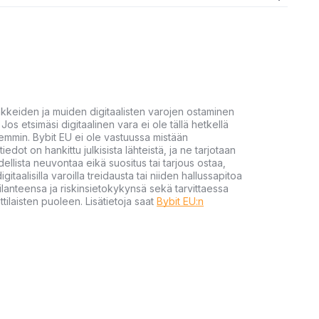
akkeiden ja muiden digitaalisten varojen ostaminen
Jos etsimäsi digitaalinen vara ei ole tällä hetkellä
öhemmin. Bybit EU ei ole vastuussa mistään
tiedot on hankittu julkisista lähteistä, ja ne tarjotaan
dellista neuvontaa eikä suositus tai tarjous ostaa,
gitaalisilla varoilla treidausta tai niiden hallussapitoa
en tilanteensa ja riskinsietokykynsä sekä tarvittaessa
tilaisten puoleen. Lisätietoja saat
Bybit EU:n