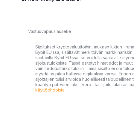
Vastuuvapauslauseke
Sijoitukset kryptovaluuttoihin, mukaan lukien -rah
Bybit EU:ssa, sisältävät merkittävän markkinariskin. 
saatavilla Bybit EU:ssa, se voi tulla saataville my
sijoitustuloksista. Tässä esitetyt hintatiedot ja muut 
vain tiedotustarkoituksiin. Tämä sisältö ei ole talou
myydä tai pitää hallussa digitaalisia varoja. Ennen di
sijoittajien tulisi arvioida huolellisesti taloudellin
kääntyä pätevien laki-, vero- tai sijoitusalan ammat
käyttöehdoista
.