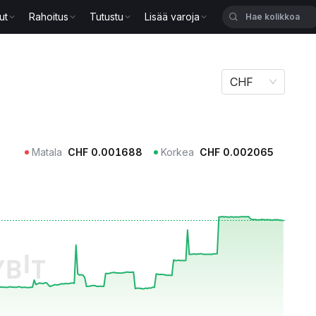
ut
Rahoitus
Tutustu
Lisää varoja
CHF
Matala
CHF
0.001688
Korkea
CHF
0.002065