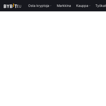
Osta kryptoja
Markkina
Kauppa
Työkal