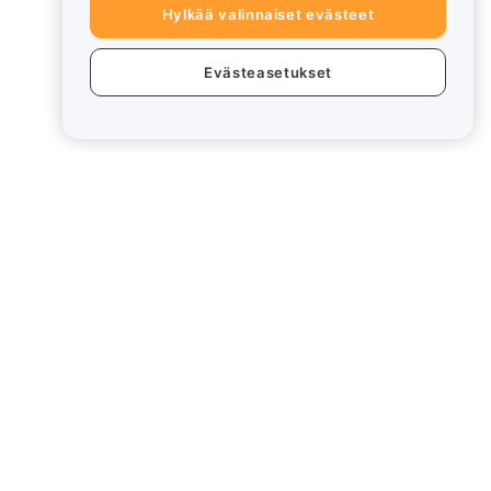
Hylkää valinnaiset evästeet
Evästeasetukset
eet
Lakiasiat
Eturistiriitapolitiikka
Yhteenveto säilytys- ja
hallinnointikäytännöstä
rd
ESG-tiedot
Crypto-Asset White Papers