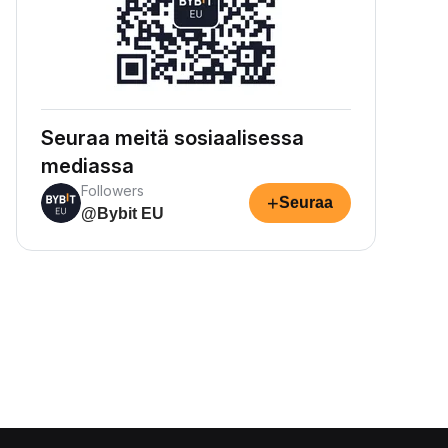
Seuraa meitä sosiaalisessa
mediassa
Followers
+
Seuraa
@Bybit EU