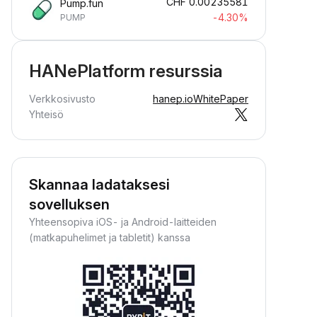
CHF
0.00235581
Pump.fun
-4.30%
PUMP
HANePlatform resurssia
Verkkosivusto
hanep.io
WhitePaper
Yhteisö
Skannaa ladataksesi
sovelluksen
Yhteensopiva iOS- ja Android-laitteiden
(matkapuhelimet ja tabletit) kanssa