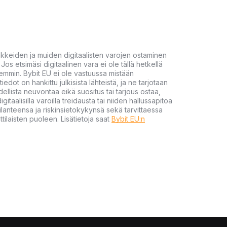
akkeiden ja muiden digitaalisten varojen ostaminen
Jos etsimäsi digitaalinen vara ei ole tällä hetkellä
öhemmin. Bybit EU ei ole vastuussa mistään
tiedot on hankittu julkisista lähteistä, ja ne tarjotaan
dellista neuvontaa eikä suositus tai tarjous ostaa,
gitaalisilla varoilla treidausta tai niiden hallussapitoa
en tilanteensa ja riskinsietokykynsä sekä tarvittaessa
tilaisten puoleen. Lisätietoja saat
Bybit EU:n