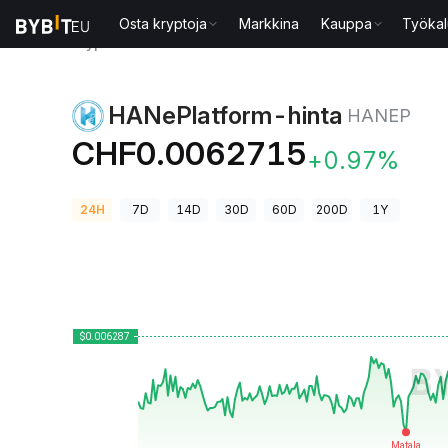
Osta kryptoja
Markkina
Kauppa
Työkal
Kryptohinnat
HANePlatform-hinta HANEP
HANePlatform-hinta
HANEP
CHF0.0062715
+0.97%
24H
7D
14D
30D
60D
200D
1Y