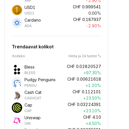
-2.90%
XRP
CHF
0.999541
USD1
0.00%
USD1
CHF
0.187937
Cardano
-2.90%
ADA
Trendaavat kolikot
Kolikko
Hinta ja 24 tunnin %
CHF
0.02820527
Bless
+97.30%
BLESS
CHF
0.00621618
Pudgy Penguins
+1.20%
PENGU
CHF
0.112101
Cash Cat
+23.50%
CASHCAT
CHF
0.03224391
Cap
+23.10%
CAP
CHF
4.10
Uniswap
+4.50%
UNI