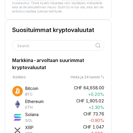
Huomautus: Tämä kysely heijastaa vain käyttäjien mielipiteitä
eikä se ole taloudellinen neuvo. Bybit EU ei tue sitä, eikä sen ole
tarkoitus osoittaa tulevaa kehitystä.
Suosituimmat kryptovaluutat
Search
Markkina-arvoltaan suurimmat
kryptovaluutat
Kolikko
Hinta ja 24 tunnin %
CHF
64,658.00
Bitcoin
+0.20%
BTC
CHF
1,905.02
Ethereum
+1.30%
ETH
CHF
73.76
Solana
-0.90%
SOL
CHF
1.047
XRP