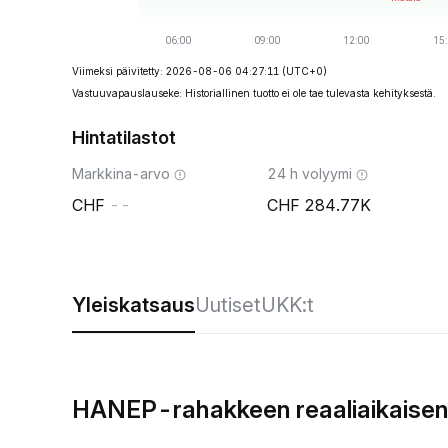
Viimeksi päivitetty: 2026-08-06 04:27:11
(UTC+0)
Vastuuvapauslauseke: Historiallinen tuotto ei ole tae tulevasta kehityksestä.
Hintatilastot
Markkina-arvo
24 h volyymi
--
284.77K
Yleiskatsaus
Uutiset
UKK:t
HANEP-rahakkeen reaaliaikaisen