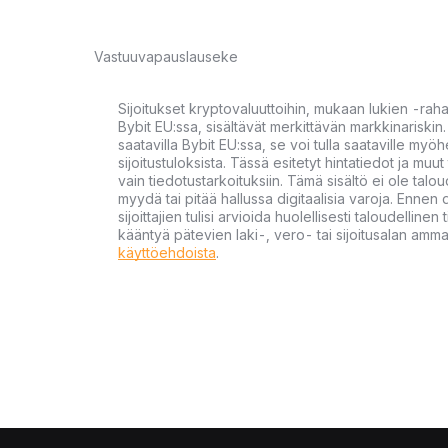
Vastuuvapauslauseke
Sijoitukset kryptovaluuttoihin, mukaan lukien -rah
Bybit EU:ssa, sisältävät merkittävän markkinariskin. 
saatavilla Bybit EU:ssa, se voi tulla saataville my
sijoitustuloksista. Tässä esitetyt hintatiedot ja muut 
vain tiedotustarkoituksiin. Tämä sisältö ei ole talou
myydä tai pitää hallussa digitaalisia varoja. Ennen di
sijoittajien tulisi arvioida huolellisesti taloudellin
kääntyä pätevien laki-, vero- tai sijoitusalan ammat
käyttöehdoista
.