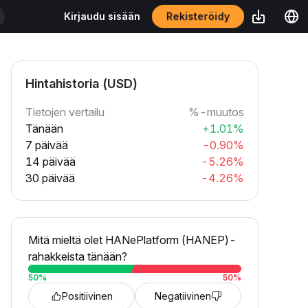
Rekisteröidy
Kirjaudu sisään
Hintahistoria (USD)
Tietojen vertailu
%-muutos
Tänään
+1.01%
7 päivää
-0.90%
14 päivää
-5.26%
30 päivää
-4.26%
Mitä mieltä olet HANePlatform (HANEP)-
rahakkeista tänään?
50
%
50
%
Positiivinen
Negatiivinen