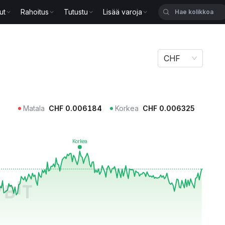
ut
Rahoitus
Tutustu
Lisää varoja
CHF
Matala
CHF
0.006184
Korkea
CHF
0.006325