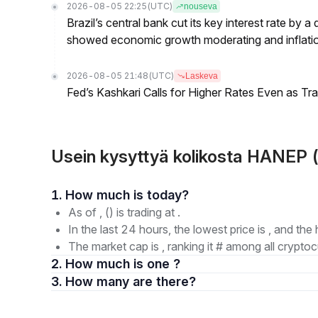
2026-08-05 22:25
(UTC)
nouseva
Brazil’s central bank cut its key interest rate by a
showed economic growth moderating and inflati
2026-08-05 21:48
(UTC)
Laskeva
Fed’s Kashkari Calls for Higher Rates Even as T
Usein kysyttyä kolikosta HANEP
1. How much is today?
As of , () is trading at .
In the last 24 hours, the lowest price is , and the 
The market cap is , ranking it # among all cryptoc
2. How much is one ?
3. How many are there?