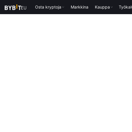
Osta kryptoja
Markkina
Kauppa
Työkal