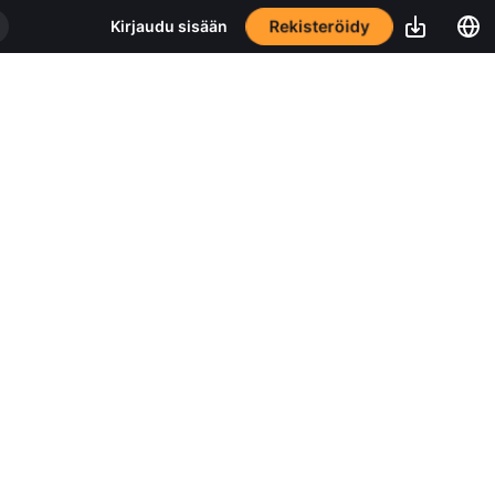
Rekisteröidy
Kirjaudu sisään