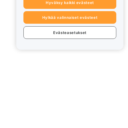
Hyväksy kaikki evästeet
Hylkää valinnaiset evästeet
Evästeasetukset
eet
Lakiasiat
Eturistiriitapolitiikka
Yhteenveto säilytys- ja
hallinnointikäytännöstä
rd
ESG-tiedot