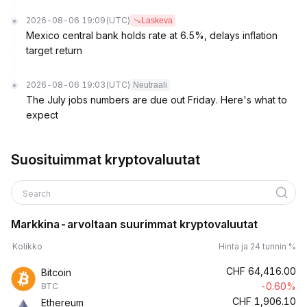
2026-08-06 19:09
(UTC)
Laskeva
Mexico central bank holds rate at 6.5%, delays inflation
target return
2026-08-06 19:03
(UTC)
Neutraali
The July jobs numbers are due out Friday. Here's what to
expect
Suosituimmat kryptovaluutat
Search
Markkina-arvoltaan suurimmat kryptovaluutat
Kolikko
Hinta ja 24 tunnin %
CHF
64,416.00
Bitcoin
-0.60%
BTC
CHF
1,906.10
Ethereum