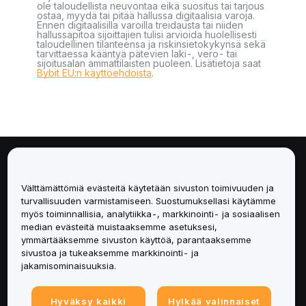
ole taloudellista neuvontaa eikä suositus tai tarjous
ostaa, myydä tai pitää hallussa digitaalisia varoja.
Ennen digitaalisilla varoilla treidausta tai niiden
hallussapitoa sijoittajien tulisi arvioida huolellisesti
taloudellinen tilanteensa ja riskinsietokykynsä sekä
tarvittaessa kääntyä pätevien laki-, vero- tai
sijoitusalan ammattilaisten puoleen. Lisätietoja saat
Bybit EU:n käyttöehdoista
.
Tietoa
Välttämättömiä evästeitä käytetään sivuston toimivuuden ja
Palvelut
turvallisuuden varmistamiseen. Suostumuksellasi käytämme
myös toiminnallisia, analytiikka-, markkinointi- ja sosiaalisen
median evästeitä muistaaksemme asetuksesi,
Tuki
ymmärtääksemme sivuston käyttöä, parantaaksemme
sivustoa ja tukeaksemme markkinointi- ja
Tuotteet
jakamisominaisuuksia.
Lakiasiat
Hyväksy kaikki
Hylkää valinnaiset