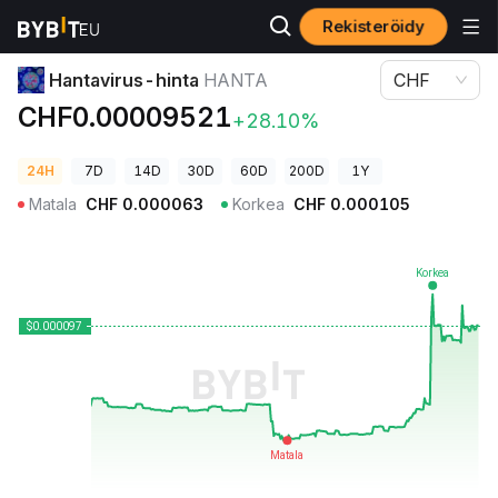
Rekisteröidy
Kryptohinnat
Hantavirus-hinta HANTA
Hantavirus-hinta
HANTA
CHF
CHF0.00009521
+28.10%
24H
7D
14D
30D
60D
200D
1Y
Matala
CHF
0.000063
Korkea
CHF
0.000105