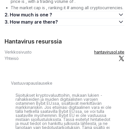
price is , with a trading volume of .
The market cap is , ranking it # among all cryptocurrencies.
2. How much is one ?
3. How many are there?
Hantavirus resurssia
Verkkosivusto
hantavirusol.site
Yhteisö
Vastuuvapauslauseke
Sijoitukset kryptovaluuttoihin, mukaan lukien -
rahakkeiden ja muiden digitaalisten varojen
ostaminen Bybit EU:ssa, sisältävät merkittävän
markkinariskin. Jos etsimäsi digitaalinen vara ei ole
tällä hetkellä saatavilla Bybit EU:ssa, se voi tulla
saataville myöhemmin. Bybit EU ei ole vastuussa
mistään sijoitustuloksista. Tässä esitetyt hintatiedot
ja muut tiedot on hankittu julkisista lähteistä, ja ne
tarjotaan vain tiedotustarkoituksiin. Tämä sisältö ei