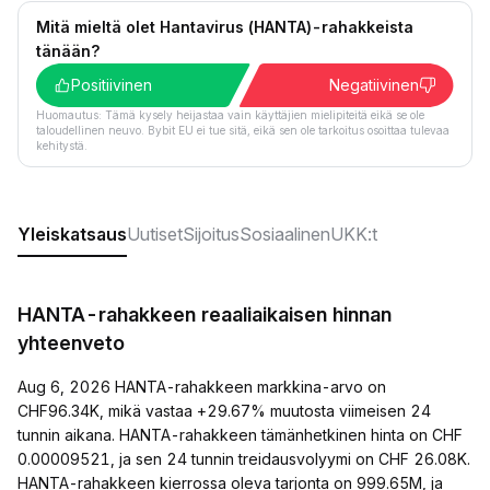
Mitä mieltä olet Hantavirus (HANTA)-rahakkeista
tänään?
Positiivinen
Negatiivinen
Huomautus: Tämä kysely heijastaa vain käyttäjien mielipiteitä eikä se ole
taloudellinen neuvo. Bybit EU ei tue sitä, eikä sen ole tarkoitus osoittaa tulevaa
kehitystä.
Yleiskatsaus
Uutiset
Sijoitus
Sosiaalinen
UKK:t
HANTA-rahakkeen reaaliaikaisen hinnan
yhteenveto
Aug 6, 2026 HANTA-rahakkeen markkina-arvo on
CHF96.34K, mikä vastaa +29.67% muutosta viimeisen 24
tunnin aikana. HANTA-rahakkeen tämänhetkinen hinta on CHF
0.00009521, ja sen 24 tunnin treidausvolyymi on CHF 26.08K.
HANTA-rahakkeen kierrossa oleva tarjonta on 999.65M, ja