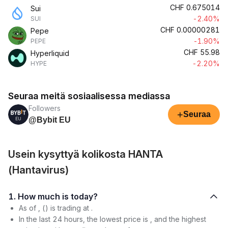
CHF
0.675014
Sui
-2.40%
SUI
CHF
0.00000281
Pepe
-1.90%
PEPE
CHF
55.98
Hyperliquid
-2.20%
HYPE
Seuraa meitä sosiaalisessa mediassa
Followers
+
Seuraa
@Bybit EU
Usein kysyttyä kolikosta HANTA
(Hantavirus)
1. How much is today?
As of , () is trading at .
In the last 24 hours, the lowest price is , and the highest