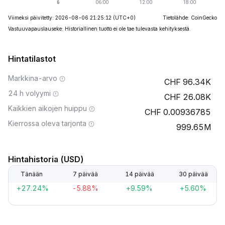
Viimeksi päivitetty: 2026-08-06 21:25:12
(UTC+0)
Tietolähde: CoinGecko
Vastuuvapauslauseke: Historiallinen tuotto ei ole tae tulevasta kehityksestä.
Hintatilastot
Markkina-arvo
96.34K
24 h volyymi
26.08K
Kaikkien aikojen huippu
0.00936785
Kierrossa oleva tarjonta
999.65M
Hintahistoria (USD)
Tänään
7 päivää
14 päivää
30 päivää
+27.24%
-5.88%
+9.59%
+5.60%