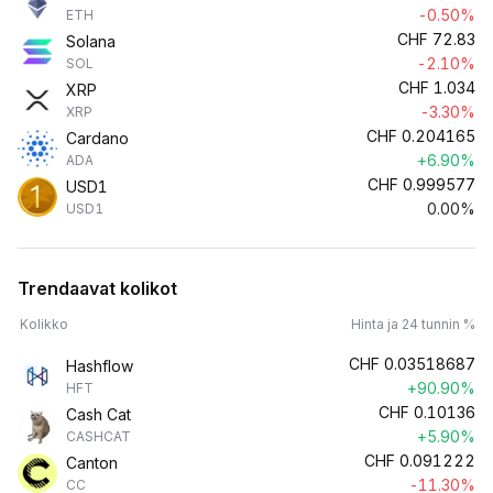
-0.50%
ETH
CHF
72.83
Solana
-2.10%
SOL
CHF
1.034
XRP
-3.30%
XRP
CHF
0.204165
Cardano
+6.90%
ADA
CHF
0.999577
USD1
0.00%
USD1
Trendaavat kolikot
Kolikko
Hinta ja 24 tunnin %
CHF
0.03518687
Hashflow
+90.90%
HFT
CHF
0.10136
Cash Cat
+5.90%
CASHCAT
CHF
0.091222
Canton
-11.30%
CC