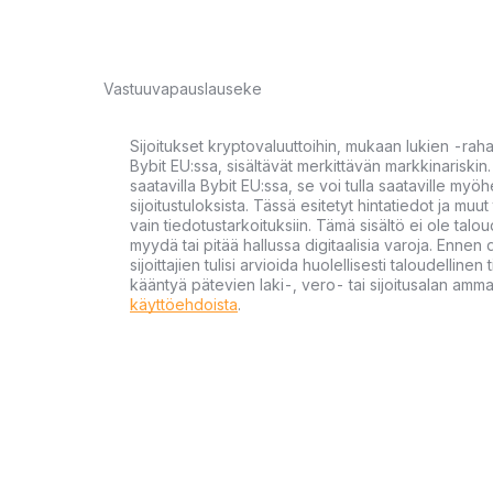
Vastuuvapauslauseke
Sijoitukset kryptovaluuttoihin, mukaan lukien -rah
Bybit EU:ssa, sisältävät merkittävän markkinariskin. 
saatavilla Bybit EU:ssa, se voi tulla saataville my
sijoitustuloksista. Tässä esitetyt hintatiedot ja muut 
vain tiedotustarkoituksiin. Tämä sisältö ei ole talou
myydä tai pitää hallussa digitaalisia varoja. Ennen di
sijoittajien tulisi arvioida huolellisesti taloudellin
kääntyä pätevien laki-, vero- tai sijoitusalan ammat
käyttöehdoista
.