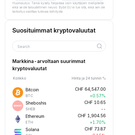
Huomautus: Tämä kysely heijastaa vain käyttäjien mielipiteitä
eikä se ole taloudellinen neuvo. Bybit EU ei tue sitä, eikä sen ole
tarkoitus osoittaa tulevaa kehitystä.
Suosituimmat kryptovaluutat
Search
Markkina-arvoltaan suurimmat
kryptovaluutat
Kolikko
Hinta ja 24 tunnin %
CHF
64,547.00
Bitcoin
+0.57%
BTC
CHF
10.65
Sheboshis
--
SHEB
CHF
1,904.56
Ethereum
+1.70%
ETH
CHF
73.87
Solana