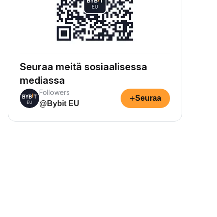
Seuraa meitä sosiaalisessa
mediassa
Followers
+
Seuraa
@Bybit EU