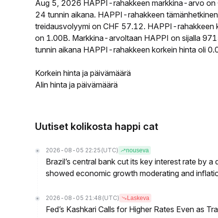
Aug 5, 2026 HAPPI-rahakkeen markkina-arvo on 
24 tunnin aikana. HAPPI-rahakkeen tämänhetkinen
treidausvolyymi on CHF 57.12. HAPPI-rahakkeen kier
on 1.00B. Markkina-arvoltaan HAPPI on sijalla 9715
tunnin aikana HAPPI-rahakkeen korkein hinta oli 0
Korkein hinta ja päivämäärä
Alin hinta ja päivämäärä
Uutiset kolikosta happi cat
2026-08-05 22:25
(UTC)
nouseva
Brazil’s central bank cut its key interest rate by a
showed economic growth moderating and inflati
2026-08-05 21:48
(UTC)
Laskeva
Fed’s Kashkari Calls for Higher Rates Even as T