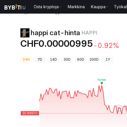
Osta kryptoja
Markkina
Kauppa
Työkal
Kryptohinnat
happi cat-hinta HAPPI
happi cat-hinta
HAPPI
CHF0.00000995
-0.92%
24H
7D
14D
30D
60D
200D
1Y