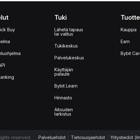
lut
Tuki
Tuotte
ick Buy
Lähetä tapaus
Kauppa
tai valitus
jelma
Earn
Tukikeskus
eluohjelma
Bybit Car
Palvelukeskus
API
Käyttäjän
palaute
anking
Bybit Learn
Hinnasto
Aitouden
tarkistus
ights reserved.
Palveluehdot
|
Tietosuojaehdot
|
Yritystiedot (