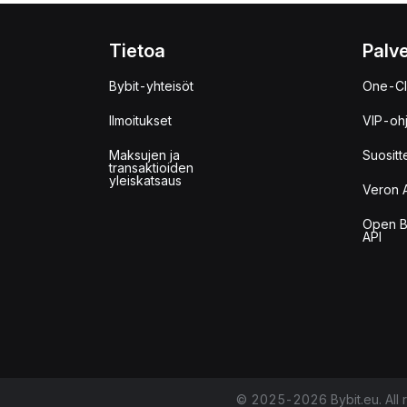
Tietoa
Palve
Bybit-yhteisöt
One-Cl
Ilmoitukset
VIP-oh
Maksujen ja
Suositt
transaktioiden
yleiskatsaus
Veron 
Open B
API
© 2025-2026 Bybit.eu. All r