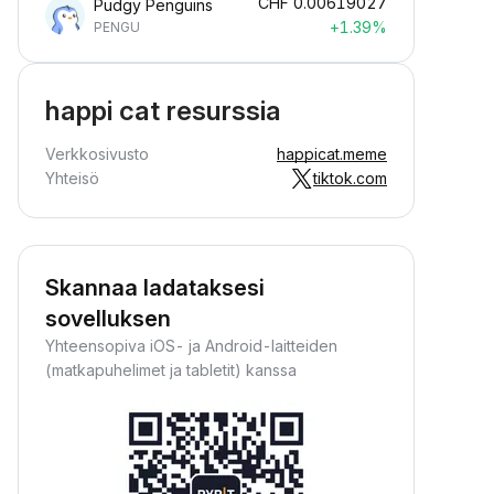
CHF
0.00619027
Pudgy Penguins
+1.39%
PENGU
happi cat resurssia
Verkkosivusto
happicat.meme
Yhteisö
tiktok.com
Skannaa ladataksesi
sovelluksen
Yhteensopiva iOS- ja Android-laitteiden
(matkapuhelimet ja tabletit) kanssa