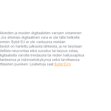
akkeiden ja muiden digitaalisten varojen ostaminen
Jos etsimäsi digitaalinen vara ei ole tällä hetkellä
öhemmin. Bybit EU ei ole vastuussa mistään
tiedot on hankittu julkisista lähteistä, ja ne tarjotaan
dellista neuvontaa eikä suositus tai tarjous ostaa,
gitaalisilla varoilla treidausta tai niiden hallussapitoa
en tilanteensa ja riskinsietokykynsä sekä tarvittaessa
tilaisten puoleen. Lisätietoja saat
Bybit EU:n