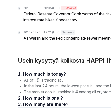
2026-08-05 20:05
(UTC)
Laskeva
Federal Reserve Governor Cook warns of the risk o
interest rate hikes if necessary.
2026-08-05 19:21
(UTC)
Neutraali
As Warsh and the Fed contemplate fewer meetings,
Usein kysyttyä kolikosta HAPPI (
1. How much is today?
As of , () is trading at .
In the last 24 hours, the lowest price is , and the 
The market cap is , ranking it # among all cryptoc
2. How much is one ?
3. How many are there?