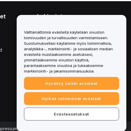
et
Lakiasiat
Eturistiriitapolitiikka
Välttämättömiä evästeitä käytetään sivuston
toimivuuden ja turvallisuuden varmistamiseen.
Yhteenveto säilytys- ja
hallinnointikäytännöstä
Suostumuksellasi käytämme myös toiminnallisia,
analytiikka-, markkinointi- ja sosiaalisen median
d
ESG-tiedot
evästeitä muistaaksemme asetuksesi,
ymmärtääksemme sivuston käyttöä,
Crypto-Asset White Papers
parantaaksemme sivustoa ja tukeaksemme
markkinointi- ja jakamisominaisuuksia.
Hyväksy kaikki evästeet
Hylkää valinnaiset evästeet
Evästeasetukset
Impressum)
|
Evästeasetukset