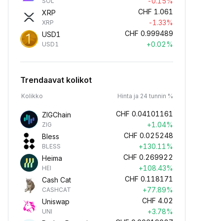
-0.15%
SOL
CHF
1.061
XRP
-1.33%
XRP
CHF
0.999489
USD1
+0.02%
USD1
Trendaavat kolikot
Kolikko
Hinta ja 24 tunnin %
CHF
0.04101161
ZIGChain
+1.04%
ZIG
CHF
0.025248
Bless
+130.11%
BLESS
CHF
0.269922
Heima
+108.43%
HEI
CHF
0.118171
Cash Cat
+77.89%
CASHCAT
CHF
4.02
Uniswap
+3.78%
UNI