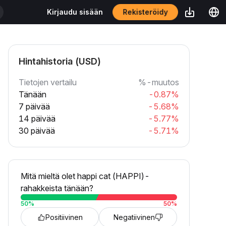
Rekisteröidy
Kirjaudu sisään
Hintahistoria (USD)
Tietojen vertailu
%-muutos
Tänään
-0.87%
7 päivää
-5.68%
14 päivää
-5.77%
30 päivää
-5.71%
Mitä mieltä olet happi cat (HAPPI)-
rahakkeista tänään?
50
%
50
%
Positiivinen
Negatiivinen