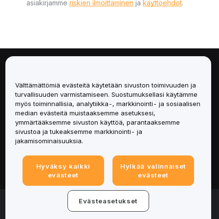
asiakirjamme
riskien ilmoittaminen
ja
käyttöehdot
.
Tietoa
Välttämättömiä evästeitä käytetään sivuston toimivuuden ja
Palvelut
turvallisuuden varmistamiseen. Suostumuksellasi käytämme
myös toiminnallisia, analytiikka-, markkinointi- ja sosiaalisen
median evästeitä muistaaksemme asetuksesi,
Tuki
ymmärtääksemme sivuston käyttöä, parantaaksemme
sivustoa ja tukeaksemme markkinointi- ja
Tuotteet
jakamisominaisuuksia.
Lakiasiat
Hyväksy kaikki
Hylkää valinnaiset
evästeet
evästeet
© 2025-2026 Bybit.eu. Kaikki oikeudet pidätetään.
Evästeasetukset
Palveluehdot
|
Tietosuojaehdot
|
Yritystiedot