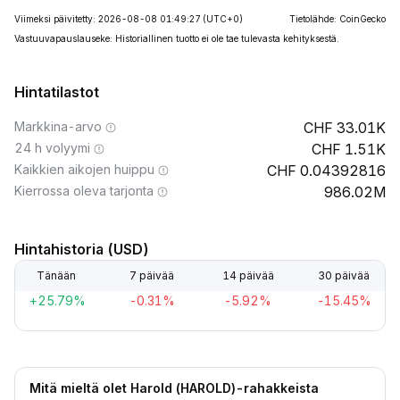
Viimeksi päivitetty: 2026-08-08 01:49:27
(UTC+0)
Tietolähde: CoinGecko
Vastuuvapauslauseke: Historiallinen tuotto ei ole tae tulevasta kehityksestä.
Hintatilastot
Markkina-arvo
33.01K
24 h volyymi
1.51K
Kaikkien aikojen huippu
0.04392816
Kierrossa oleva tarjonta
986.02M
Hintahistoria (USD)
Tänään
7 päivää
14 päivää
30 päivää
+25.79%
-0.31%
-5.92%
-15.45%
Mitä mieltä olet Harold (HAROLD)-rahakkeista