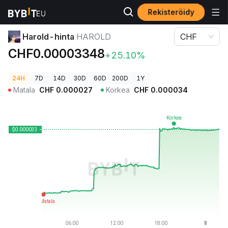
Rekisteröidy
Kryptohinnat
Harold-hinta HAROLD
Harold-hinta
HAROLD
CHF
CHF0.00003348
+25.10%
24H
7D
14D
30D
60D
200D
1Y
Matala
CHF
0.000027
Korkea
CHF
0.000034