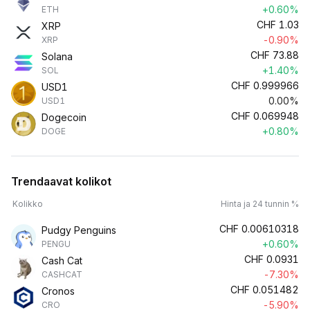
+0.60%
ETH
CHF
1.03
XRP
-0.90%
XRP
CHF
73.88
Solana
+1.40%
SOL
CHF
0.999966
USD1
0.00%
USD1
CHF
0.069948
Dogecoin
+0.80%
DOGE
Trendaavat kolikot
Kolikko
Hinta ja 24 tunnin %
CHF
0.00610318
Pudgy Penguins
+0.60%
PENGU
CHF
0.0931
Cash Cat
-7.30%
CASHCAT
CHF
0.051482
Cronos
-5.90%
CRO