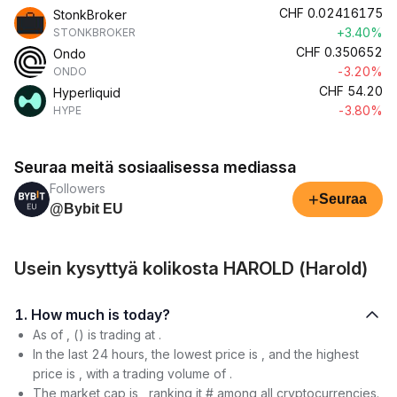
CHF
0.02416175
StonkBroker
+3.40%
STONKBROKER
CHF
0.350652
Ondo
-3.20%
ONDO
CHF
54.20
Hyperliquid
-3.80%
HYPE
Seuraa meitä sosiaalisessa mediassa
Followers
+
Seuraa
@Bybit EU
Usein kysyttyä kolikosta HAROLD (Harold)
1. How much is today?
As of , () is trading at .
In the last 24 hours, the lowest price is , and the highest
price is , with a trading volume of .
The market cap is , ranking it # among all cryptocurrencies.