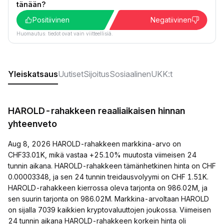
tänään?
Positiivinen
Negatiivinen
Huomautus: tiedot ovat vain viitteellisiä.
Yleiskatsaus
Uutiset
Sijoitus
Sosiaalinen
UKK:t
HAROLD-rahakkeen reaaliaikaisen hinnan
yhteenveto
Aug 8, 2026 HAROLD-rahakkeen markkina-arvo on
CHF33.01K, mikä vastaa +25.10% muutosta viimeisen 24
tunnin aikana. HAROLD-rahakkeen tämänhetkinen hinta on CHF
0.00003348, ja sen 24 tunnin treidausvolyymi on CHF 1.51K.
HAROLD-rahakkeen kierrossa oleva tarjonta on 986.02M, ja
sen suurin tarjonta on 986.02M. Markkina-arvoltaan HAROLD
on sijalla 7039 kaikkien kryptovaluuttojen joukossa. Viimeisen
24 tunnin aikana HAROLD-rahakkeen korkein hinta oli