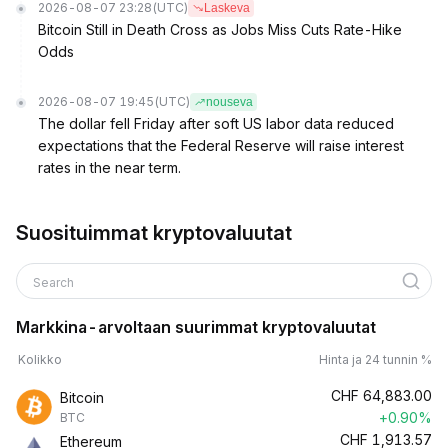
2026-08-07 23:28
(UTC)
Laskeva
Bitcoin Still in Death Cross as Jobs Miss Cuts Rate-Hike
Odds
2026-08-07 19:45
(UTC)
nouseva
The dollar fell Friday after soft US labor data reduced
expectations that the Federal Reserve will raise interest
rates in the near term.
Suosituimmat kryptovaluutat
Search
Markkina-arvoltaan suurimmat kryptovaluutat
Kolikko
Hinta ja 24 tunnin %
CHF
64,883.00
Bitcoin
+0.90%
BTC
CHF
1,913.57
Ethereum