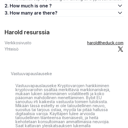
2. How much is one ?
3. How many are there?
Harold resurssia
Verkkosivusto
haroldtheduck.com
Yhteisö
Vastuuvapauslauseke
Vastuuvapauslauseke Kryptovarojen hankkiminen
kryptovaroihin sisältää merkittäviä markkinariskejä,
mukaan lukien äärimmäinen volatiliteetti ja koko
pääoman mahdollinen menettäminen. Bybit EU
sanoutuu irti kaikesta vastuusta toimien tuloksista.
Mikään tässä esitetty ei ole taloudellinen neuvo,
suositus tai tarjous ostaa, myydä tai pitää hallussa
digitaalisia varoja. Käyttäjien tulee arvioida
taloudellinen tilanteensa itsenäisesti, ja heitä
kehotetaan konsultoimaan ammattimaisia neuvojia.
Saat kattavan yleiskatsauksen lukemalla