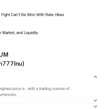
 Fight Can’t Be Won With Rate Hikes
Market, and Liquidity
EUM
n777Inu)
highest price is , with a trading volume of .
urrencies.