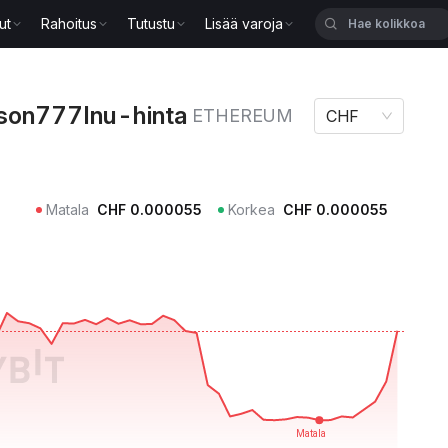
ut
Rahoitus
Tutustu
Lisää varoja
nu-hinta ETHEREUM
son777Inu-hinta
ETHEREUM
CHF
Matala
CHF
0.000055
Korkea
CHF
0.000055