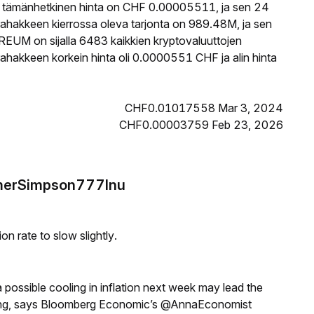
tämänhetkinen hinta on CHF 0.00005511, ja sen 24
akkeen kierrossa oleva tarjonta on 989.48M, ja sen
EUM on sijalla 6483 kaikkien kryptovaluuttojen
akkeen korkein hinta oli 0.0000551 CHF ja alin hinta
CHF0.01017558 Mar 3, 2024
CHF0.00003759 Feb 23, 2026
omerSimpson777Inu
n rate to slow slightly.
a possible cooling in inflation next week may lead the
eeting, says Bloomberg Economic’s @AnnaEconomist