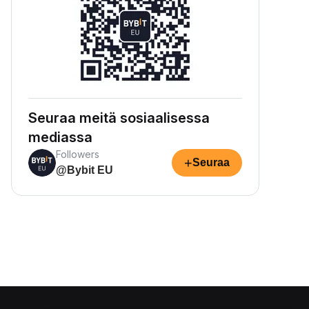
Seuraa meitä sosiaalisessa
mediassa
Followers
+
Seuraa
@Bybit EU