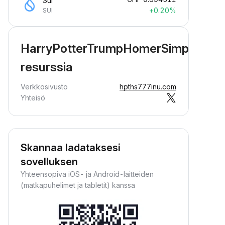
Sui
+0.20%
SUI
HarryPotterTrumpHomerSimpson77
resurssia
Verkkosivusto
hpths777inu.com
Yhteisö
Skannaa ladataksesi
sovelluksen
Yhteensopiva iOS- ja Android-laitteiden
(matkapuhelimet ja tabletit) kanssa