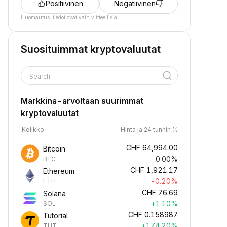
Positiivinen
Negatiivinen
Huomautus: tiedot ovat vain viitteellisiä.
Suosituimmat kryptovaluutat
Search
Markkina-arvoltaan suurimmat
kryptovaluutat
Kolikko
Hinta ja 24 tunnin %
CHF
64,994.00
Bitcoin
0.00%
BTC
CHF
1,921.17
Ethereum
-0.20%
ETH
CHF
76.69
Solana
+1.10%
SOL
CHF
0.158987
Tutorial
+174.20%
TUT