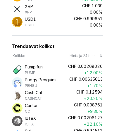
CHF
1.039
XRP
0.00%
XRP
CHF
0.999651
USD1
0.00%
USD1
Trendaavat kolikot
Kolikko
Hinta ja 24 tunnin %
CHF
0.00268026
Pump.fun
+12.00%
PUMP
CHF
0.00635013
Pudgy Penguins
+1.70%
PENGU
CHF
0.12594
Cash Cat
+20.20%
CASHCAT
CHF
0.098761
Canton
+9.30%
CC
CHF
0.00296127
IoTeX
+22.10%
IOTX
CHF
0.694511