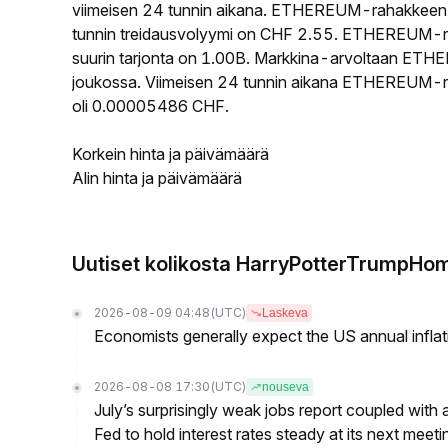
viimeisen 24 tunnin aikana. ETHEREUM-rahakkeen 
tunnin treidausvolyymi on CHF 2.55. ETHEREUM-rah
suurin tarjonta on 1.00B. Markkina-arvoltaan ETHER
joukossa. Viimeisen 24 tunnin aikana ETHEREUM-rah
oli 0.00005486 CHF.
Korkein hinta ja päivämäärä
Alin hinta ja päivämäärä
Uutiset kolikosta HarryPotterTrumpH
2026-08-09 04:48
(UTC)
Laskeva
Economists generally expect the US annual inflatio
2026-08-08 17:30
(UTC)
nouseva
July’s surprisingly weak jobs report coupled with 
Fed to hold interest rates steady at its next m