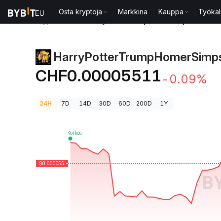
Osta kryptoja
Markkina
Kauppa
Työkal
Kryptohinnat
HarryPotterTrumpHomerSimpson777I
HarryPotterTrumpHomerSimp
CHF0.00005511
-0.09%
24H
7D
14D
30D
60D
200D
1Y