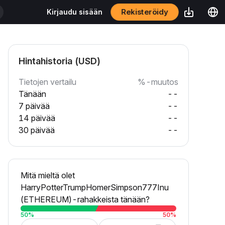
Rekisteröidy
Kirjaudu sisään
Hintahistoria (USD)
Tietojen vertailu
%-muutos
Tänään
--
7 päivää
--
14 päivää
--
30 päivää
--
Mitä mieltä olet
HarryPotterTrumpHomerSimpson777Inu
(ETHEREUM)-rahakkeista tänään?
50
%
50
%