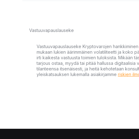
Vastuuvapauslauseke
Vastuuvapauslauseke Kryptovarojen hankkiminen kr
mukaan lukien äärimmäinen volatiliteetti ja koko
irti kaikesta vastuusta toimien tuloksista. Mikään tä
tarjous ostaa, myydä tai pitää hallussa digitaalisia 
tilanteensa itsenäisesti, ja heitä kehotetaan kons
yleiskatsauksen lukemalla asiakirjamme
riskien il