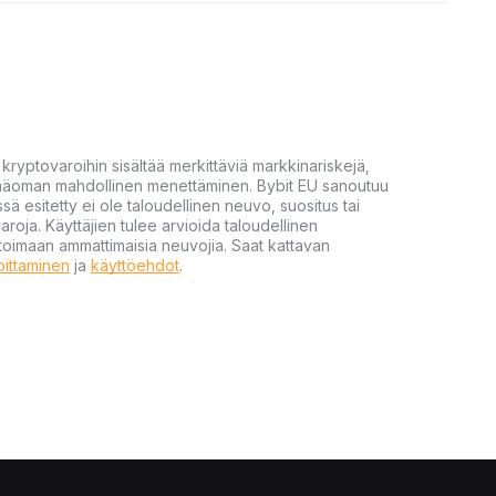
yptovaroihin sisältää merkittäviä markkinariskejä,
 pääoman mahdollinen menettäminen. Bybit EU sanoutuu
ssä esitetty ei ole taloudellinen neuvo, suositus tai
varoja. Käyttäjien tulee arvioida taloudellinen
ultoimaan ammattimaisia neuvojia. Saat kattavan
moittaminen
ja
käyttöehdot
.