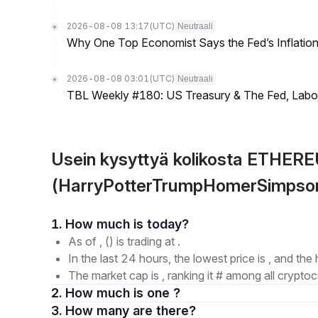
2026-08-08 13:17
(UTC)
Neutraali
Why One Top Economist Says the Fed’s Inflation
2026-08-08 03:01
(UTC)
Neutraali
TBL Weekly #180: US Treasury & The Fed, Labor 
Usein kysyttyä kolikosta ETHER
(HarryPotterTrumpHomerSimpso
1. How much is today?
As of , () is trading at .
In the last 24 hours, the lowest price is , and the 
The market cap is , ranking it # among all cryptoc
2. How much is one ?
3. How many are there?