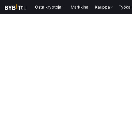
Osta kryptoja
Markkina
Kauppa
Työkal