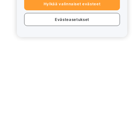
Hylkää valinnaiset evästeet
Evästeasetukset
eet
Lakiasiat
Eturistiriitapolitiikka
Yhteenveto säilytys- ja
hallinnointikäytännöstä
rd
ESG-tiedot
Crypto-Asset White Papers