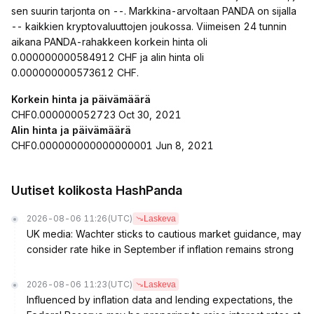
sen suurin tarjonta on --. Markkina-arvoltaan PANDA on sijalla
-- kaikkien kryptovaluuttojen joukossa. Viimeisen 24 tunnin
aikana PANDA-rahakkeen korkein hinta oli
0.000000000584912 CHF ja alin hinta oli
0.000000000573612 CHF.
Korkein hinta ja päivämäärä
CHF0.000000052723 Oct 30, 2021
Alin hinta ja päivämäärä
CHF0.000000000000000001 Jun 8, 2021
Uutiset kolikosta HashPanda
2026-08-06 11:26
(UTC)
Laskeva
UK media: Wachter sticks to cautious market guidance, may
consider rate hike in September if inflation remains strong
2026-08-06 11:23
(UTC)
Laskeva
Influenced by inflation data and lending expectations, the