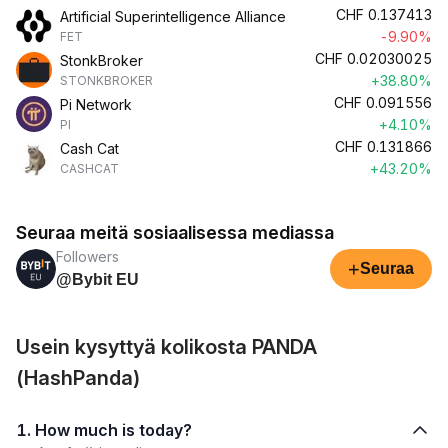
CHF
0.137413
Artificial Superintelligence Alliance
-9.90%
FET
CHF
0.02030025
StonkBroker
+38.80%
STONKBROKER
CHF
0.091556
Pi Network
+4.10%
PI
CHF
0.131866
Cash Cat
+43.20%
CASHCAT
Seuraa meitä sosiaalisessa mediassa
Followers
+
Seuraa
@Bybit EU
Usein kysyttyä kolikosta PANDA
(HashPanda)
1. How much is today?