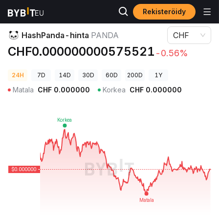
Rekisteröidy
Kryptohinnat
HashPanda-hinta PANDA
HashPanda-hinta
PANDA
CHF
CHF0.000000000575521
-0.56%
24H
7D
14D
30D
60D
200D
1Y
Matala
CHF
0.000000
Korkea
CHF
0.000000