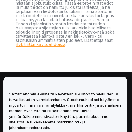
mistään sijoitustuloksista. Tässä esitetyt hintatiedot
ja muut tiedot on hankittu julkisista lähteistä, ja ne
tarjotaan vain tiedotustarkoituksiin. Tämä sisältö ei
ole taloudellista neuvontaa eikä suositus tai tarjous
ostaa, myydä tai pitää hallussa digitaalisia varoja.
Ennen digitaalisilla varoilla treidausta tai niiden
hallussapitoa sijoittajien tulisi arvioida huolellisesti
taloudellinen tilanteensa ja riskinsietokykynsä sekä
tarvittaessa kääntyä pätevien laki-, vero- tai
sijoitusalan ammattilaisten puoleen. Lisätietoja saat
Bybit EU:n käyttöehdoista
.
Tietoa
Välttämättömiä evästeitä käytetään sivuston toimivuuden ja
Palvelut
turvallisuuden varmistamiseen. Suostumuksellasi käytämme
myös toiminnallisia, analytiikka-, markkinointi- ja sosiaalisen
median evästeitä muistaaksemme asetuksesi,
Tuki
ymmärtääksemme sivuston käyttöä, parantaaksemme
sivustoa ja tukeaksemme markkinointi- ja
Tuotteet
jakamisominaisuuksia.