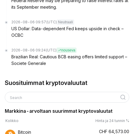
Federal Reserve may be preparing to raise interest rates at
its September meeting.
2026-08-06 09:57
(UTC)
Neutraali
US Dollar: Data-dependent Fed keeps upside in check –
OCBC
2026-08-06 09:24
(UTC)
nouseva
Brazilian Real: Cautious BCB easing offers limited support –
Societe Generale
Suosituimmat kryptovaluutat
Search
Markkina-arvoltaan suurimmat kryptovaluutat
Kolikko
Hinta ja 24 tunnin %
CHF
64,573.00
Bitcoin