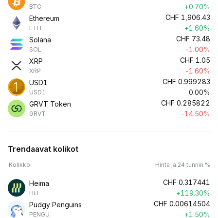
+0.70%
BTC
CHF
1,906.43
Ethereum
+1.60%
ETH
CHF
73.48
Solana
-1.00%
SOL
CHF
1.05
XRP
-1.60%
XRP
CHF
0.999283
USD1
0.00%
USD1
CHF
0.285822
GRVT Token
-14.50%
GRVT
Trendaavat kolikot
Kolikko
Hinta ja 24 tunnin %
CHF
0.317441
Heima
+119.30%
HEI
CHF
0.00614504
Pudgy Penguins
+1.50%
PENGU