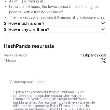
As of , () is trading at .
In the last 24 hours, the lowest price is , and the highest
price is , with a trading volume of .
The market cap is , ranking it # among all cryptocurrencies.
2. How much is one ?
3. How many are there?
HashPanda resurssia
Verkkosivusto
hashpanda.com
Yhteisö
Vastuuvapauslauseke
Sijoitukset kryptovaluuttoihin, mukaan lukien -
rahakkeiden ja muiden digitaalisten varojen
ostaminen Bybit EU:ssa, sisältävät merkittävän
markkinariskin. Jos etsimäsi digitaalinen vara ei ole
tällä hetkellä saatavilla Bybit EU:ssa, se voi tulla
saataville myöhemmin. Bybit EU ei ole vastuussa