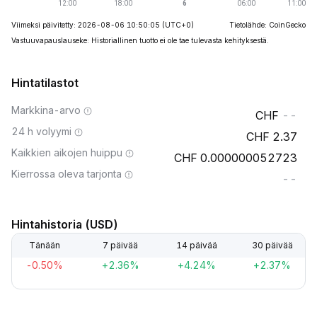
Viimeksi päivitetty: 2026-08-06 10:50:05
(UTC+0)
Tietolähde: CoinGecko
Vastuuvapauslauseke: Historiallinen tuotto ei ole tae tulevasta kehityksestä.
Hintatilastot
Markkina-arvo
--
24 h volyymi
2.37
Kaikkien aikojen huippu
0.000000052723
Kierrossa oleva tarjonta
--
Hintahistoria (USD)
Tänään
7 päivää
14 päivää
30 päivää
-0.50%
+2.36%
+4.24%
+2.37%