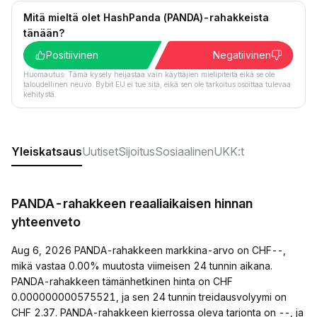
Mitä mieltä olet HashPanda (PANDA)-rahakkeista
tänään?
Positiivinen
Negatiivinen
Huomautus: Tämä kysely heijastaa vain käyttäjien mielipiteitä eikä se ole
taloudellinen neuvo. Bybit EU ei tue sitä, eikä sen ole tarkoitus osoittaa tulevaa
kehitystä.
Yleiskatsaus
Uutiset
Sijoitus
Sosiaalinen
UKK:t
PANDA-rahakkeen reaaliaikaisen hinnan
yhteenveto
Aug 6, 2026 PANDA-rahakkeen markkina-arvo on CHF--,
mikä vastaa 0.00% muutosta viimeisen 24 tunnin aikana.
PANDA-rahakkeen tämänhetkinen hinta on CHF
0.000000000575521, ja sen 24 tunnin treidausvolyymi on
CHF 2.37. PANDA-rahakkeen kierrossa oleva tarjonta on --, ja