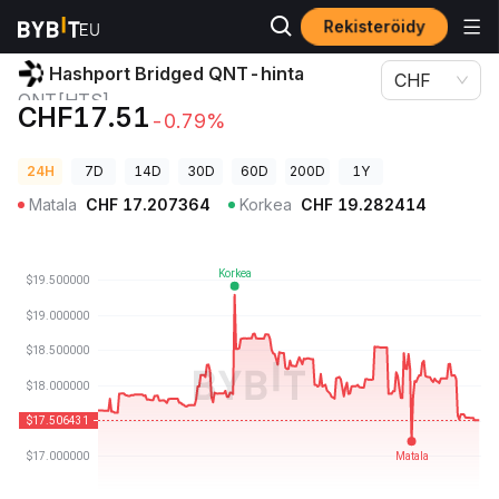
Rekisteröidy
Kryptohinnat
Hashport Bridged QNT-hinta QNT[HTS]
Hashport Bridged QNT-hinta
CHF
QNT[HTS]
CHF17.51
-0.79%
24H
7D
14D
30D
60D
200D
1Y
Matala
CHF
17.207364
Korkea
CHF
19.282414