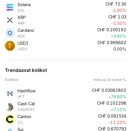
CHF
72.30
Solana
-1.90%
SOL
CHF
1.03
XRP
-2.50%
XRP
CHF
0.200192
Cardano
+5.60%
ADA
CHF
0.999602
USD1
0.00%
USD1
Trendaavat kolikot
Kolikko
Hinta ja 24 tunnin %
CHF
0.03082802
Hashflow
+76.80%
HFT
CHF
0.102298
Cash Cat
+7.10%
CASHCAT
CHF
0.091534
Canton
-12.20%
CC
CHF
0.670793
Sui