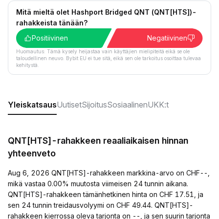
Mitä mieltä olet Hashport Bridged QNT (QNT[HTS])-
rahakkeista tänään?
Positiivinen
Negatiivinen
Huomautus: Tämä kysely heijastaa vain käyttäjien mielipiteitä eikä se ole
taloudellinen neuvo. Bybit EU ei tue sitä, eikä sen ole tarkoitus osoittaa tulevaa
kehitystä.
Yleiskatsaus
Uutiset
Sijoitus
Sosiaalinen
UKK:t
QNT[HTS]-rahakkeen reaaliaikaisen hinnan
yhteenveto
Aug 6, 2026 QNT[HTS]-rahakkeen markkina-arvo on CHF--,
mikä vastaa 0.00% muutosta viimeisen 24 tunnin aikana.
QNT[HTS]-rahakkeen tämänhetkinen hinta on CHF 17.51, ja
sen 24 tunnin treidausvolyymi on CHF 49.44. QNT[HTS]-
rahakkeen kierrossa oleva tarjonta on --, ja sen suurin tarjonta