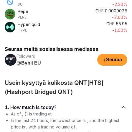
-2.30%
SUI
CHF
0.0000028
Pepe
-2.60%
PEPE
CHF
55.95
Hyperliquid
-1.00%
HYPE
Seuraa meitä sosiaalisessa mediassa
Followers
+
Seuraa
@Bybit EU
Usein kysyttyä kolikosta QNT[HTS]
(Hashport Bridged QNT)
1. How much is today?
As of , () is trading at .
In the last 24 hours, the lowest price is , and the highest
price is , with a trading volume of .