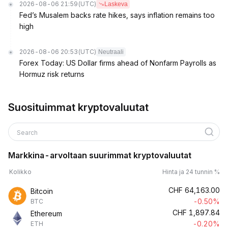
2026-08-06 21:59
(UTC)
Laskeva
Fed’s Musalem backs rate hikes, says inflation remains too
high
2026-08-06 20:53
(UTC)
Neutraali
Forex Today: US Dollar firms ahead of Nonfarm Payrolls as
Hormuz risk returns
Suosituimmat kryptovaluutat
Search
Markkina-arvoltaan suurimmat kryptovaluutat
Kolikko
Hinta ja 24 tunnin %
CHF
64,163.00
Bitcoin
-0.50%
BTC
CHF
1,897.84
Ethereum
-0.20%
ETH