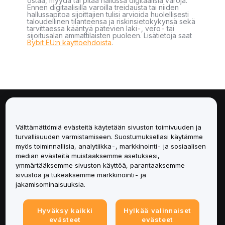
ostaa, myydä tai pitää hallussa digitaalisia varoja.
Ennen digitaalisilla varoilla treidausta tai niiden
hallussapitoa sijoittajien tulisi arvioida huolellisesti
taloudellinen tilanteensa ja riskinsietokykynsä sekä
tarvittaessa kääntyä pätevien laki-, vero- tai
sijoitusalan ammattilaisten puoleen. Lisätietoja saat
Bybit EU:n käyttöehdoista
.
Tietoa
Välttämättömiä evästeitä käytetään sivuston toimivuuden ja
Palvelut
turvallisuuden varmistamiseen. Suostumuksellasi käytämme
myös toiminnallisia, analytiikka-, markkinointi- ja sosiaalisen
median evästeitä muistaaksemme asetuksesi,
Tuki
ymmärtääksemme sivuston käyttöä, parantaaksemme
sivustoa ja tukeaksemme markkinointi- ja
Tuotteet
jakamisominaisuuksia.
Lakiasiat
Hyväksy kaikki
Hylkää valinnaiset
evästeet
evästeet