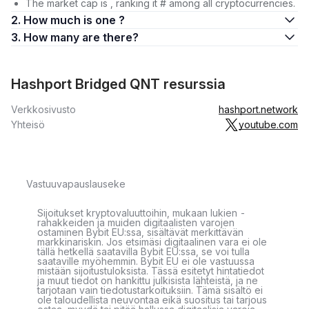
The market cap is , ranking it # among all cryptocurrencies.
2. How much is one ?
3. How many are there?
Hashport Bridged QNT resurssia
Verkkosivusto
hashport.network
Yhteisö
youtube.com
Vastuuvapauslauseke
Sijoitukset kryptovaluuttoihin, mukaan lukien -
rahakkeiden ja muiden digitaalisten varojen
ostaminen Bybit EU:ssa, sisältävät merkittävän
markkinariskin. Jos etsimäsi digitaalinen vara ei ole
tällä hetkellä saatavilla Bybit EU:ssa, se voi tulla
saataville myöhemmin. Bybit EU ei ole vastuussa
mistään sijoitustuloksista. Tässä esitetyt hintatiedot
ja muut tiedot on hankittu julkisista lähteistä, ja ne
tarjotaan vain tiedotustarkoituksiin. Tämä sisältö ei
ole taloudellista neuvontaa eikä suositus tai tarjous