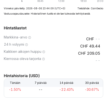
Viimeksi päivitetty: 2026-08-06 23:44:09
(UTC+0)
Tietolähde: CoinGecko
Vastuuvapauslauseke: Historiallinen tuotto ei ole tae tulevasta kehityksestä.
Hintatilastot
Markkina-arvo
--
24 h volyymi
49.44
Kaikkien aikojen huippu
209.05
Kierrossa oleva tarjonta
--
Hintahistoria (USD)
Tänään
7 päivää
14 päivää
30 päivää
-1.50%
--
-22.43%
-30.67%