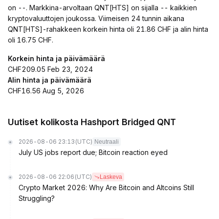
on --. Markkina-arvoltaan QNT[HTS] on sijalla -- kaikkien
kryptovaluuttojen joukossa. Viimeisen 24 tunnin aikana
QNT[HTS]-rahakkeen korkein hinta oli 21.86 CHF ja alin hinta
oli 16.75 CHF.
Korkein hinta ja päivämäärä
CHF209.05 Feb 23, 2024
Alin hinta ja päivämäärä
CHF16.56 Aug 5, 2026
Uutiset kolikosta Hashport Bridged QNT
2026-08-06 23:13
(UTC)
Neutraali
July US jobs report due; Bitcoin reaction eyed
2026-08-06 22:06
(UTC)
Laskeva
Crypto Market 2026: Why Are Bitcoin and Altcoins Still
Struggling?