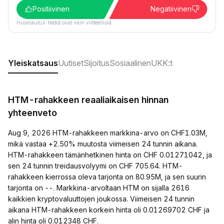
Positiivinen
Negatiivinen
Huomautus: tiedot ovat vain viitteellisiä.
Yleiskatsaus
Uutiset
Sijoitus
Sosiaalinen
UKK:t
HTM-rahakkeen reaaliaikaisen hinnan
yhteenveto
Aug 9, 2026 HTM-rahakkeen markkina-arvo on CHF1.03M,
mikä vastaa +2.50% muutosta viimeisen 24 tunnin aikana.
HTM-rahakkeen tämänhetkinen hinta on CHF 0.01271042, ja
sen 24 tunnin treidausvolyymi on CHF 705.64. HTM-
rahakkeen kierrossa oleva tarjonta on 80.95M, ja sen suurin
tarjonta on --. Markkina-arvoltaan HTM on sijalla 2616
kaikkien kryptovaluuttojen joukossa. Viimeisen 24 tunnin
aikana HTM-rahakkeen korkein hinta oli 0.01269702 CHF ja
alin hinta oli 0.012348 CHF.