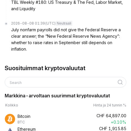
TBL Weekly #180: US Treasury & The Fed, Labor Market,
and Liquidity
2026-08-08 01:39
(UTC)
Neutraali
July nonfarm payrolls did not give the Federal Reserve a
clear answer; the “New Federal Reserve News Agency”:
whether to raise rates in September still depends on
inflation.
Suosituimmat kryptovaluutat
Search
Markkina-arvoltaan suurimmat kryptovaluutat
Kolikko
Hinta ja 24 tunnin %
CHF
64,897.00
Bitcoin
+0.10%
BTC
CHF
1,915.85
Ethereum