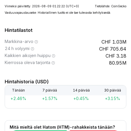
Viimeksi päivitetty: 2026-08-09 01:22:22
(UTC+0)
Tietolähde: CoinGecko
Vastuuvapauslauseke: Historiallinen tuotto ei ole tae tulevasta kehityksestä.
Hintatilastot
Markkina-arvo
1.03M
24 h volyymi
705.64
Kaikkien aikojen huippu
3.18
Kierrossa oleva tarjonta
80.95M
Hintahistoria (USD)
Tänään
7 päivää
14 päivää
30 päivää
+2.46%
+1.57%
+0.45%
+3.15%
Mitä mieltä olet Hatom (HTM)-rahakkeista tänään?