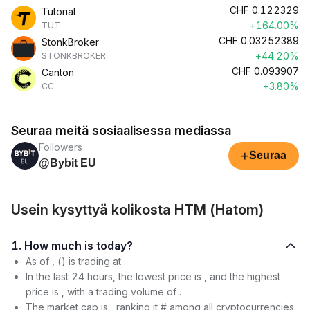
CHF
0.122329
Tutorial
+164.00%
TUT
CHF
0.03252389
StonkBroker
+44.20%
STONKBROKER
CHF
0.093907
Canton
+3.80%
CC
Seuraa meitä sosiaalisessa mediassa
Followers
+
Seuraa
@Bybit EU
Usein kysyttyä kolikosta HTM (Hatom)
1. How much is today?
As of , () is trading at .
In the last 24 hours, the lowest price is , and the highest
price is , with a trading volume of .
The market cap is , ranking it # among all cryptocurrencies.