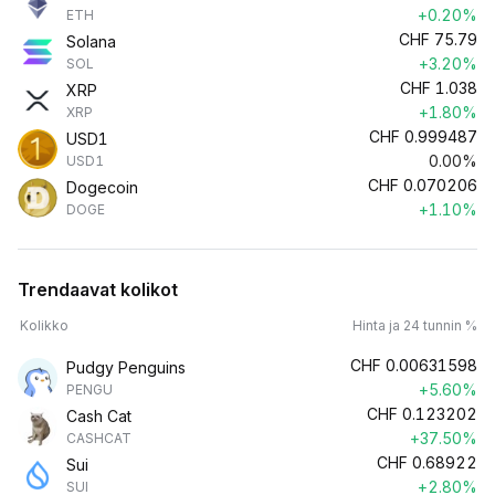
+0.20%
ETH
CHF
75.79
Solana
+3.20%
SOL
CHF
1.038
XRP
+1.80%
XRP
CHF
0.999487
USD1
0.00%
USD1
CHF
0.070206
Dogecoin
+1.10%
DOGE
Trendaavat kolikot
Kolikko
Hinta ja 24 tunnin %
CHF
0.00631598
Pudgy Penguins
+5.60%
PENGU
CHF
0.123202
Cash Cat
+37.50%
CASHCAT
CHF
0.68922
Sui
+2.80%
SUI