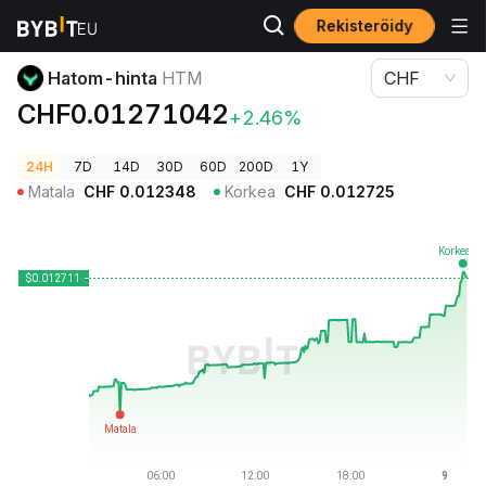
Rekisteröidy
Kryptohinnat
Hatom-hinta HTM
Hatom-hinta
HTM
CHF
CHF0.01271042
+2.46%
24H
7D
14D
30D
60D
200D
1Y
Matala
CHF
0.012348
Korkea
CHF
0.012725