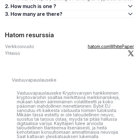
2. How much is one ?
3. How many are there?
Hatom resurssia
Verkkosivusto
hatom.com
WhitePaper
Yhteisö
Vastuuvapauslauseke
Vastuuvapauslauseke Kryptovarojen hankkiminen
kryptovaroihin sisältää merkittäviä markkinariskejä,
mukaan lukien äärimmäinen volatiliteetti ja koko
pääoman mahdollinen menettäminen. Bybit EU
sanoutuu irti kaikesta vastuusta toimien tuloksista.
Mikään tässä esitetty ei ole taloudellinen neuvo,
suositus tai tarjous ostaa, myydä tai pitää hallussa
digitaalisia varoja. Käyttäjien tulee arvioida
taloudellinen tilanteensa itsenäisesti, ja heitä
kehotetaan konsultoimaan ammattimaisia neuvojia.
Saat kattavan yleiskatsauksen lukemalla