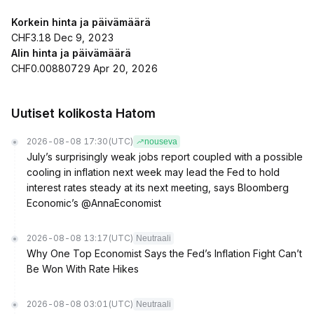
Korkein hinta ja päivämäärä
CHF3.18 Dec 9, 2023
Alin hinta ja päivämäärä
CHF0.00880729 Apr 20, 2026
Uutiset kolikosta Hatom
2026-08-08 17:30
(UTC)
nouseva
July’s surprisingly weak jobs report coupled with a possible
cooling in inflation next week may lead the Fed to hold
interest rates steady at its next meeting, says Bloomberg
Economic’s @AnnaEconomist
2026-08-08 13:17
(UTC)
Neutraali
Why One Top Economist Says the Fed’s Inflation Fight Can’t
Be Won With Rate Hikes
2026-08-08 03:01
(UTC)
Neutraali