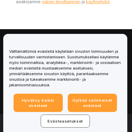
asiakirjamme
riskien ilmoittaminen
ja
käyttöehdot
.
Tietoa
Välttämättömiä evästeitä käytetään sivuston toimivuuden ja
Palvelut
turvallisuuden varmistamiseen. Suostumuksellasi käytämme
myös toiminnallisia, analytiikka-, markkinointi- ja sosiaalisen
median evästeitä muistaaksemme asetuksesi,
Tuki
ymmärtääksemme sivuston käyttöä, parantaaksemme
sivustoa ja tukeaksemme markkinointi- ja
Tuotteet
jakamisominaisuuksia.
Lakiasiat
Hyväksy kaikki
Hylkää valinnaiset
evästeet
evästeet
© 2025-2026 Bybit.eu. Kaikki oikeudet pidätetään.
Evästeasetukset
Palveluehdot
|
Tietosuojaehdot
|
Yritystiedot