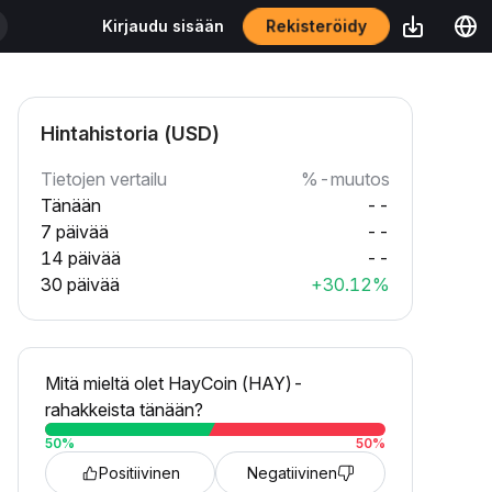
Rekisteröidy
Kirjaudu sisään
Hintahistoria (USD)
Tietojen vertailu
%-muutos
Tänään
--
7 päivää
--
14 päivää
--
30 päivää
+30.12%
Mitä mieltä olet HayCoin (HAY)-
rahakkeista tänään?
50
%
50
%
Positiivinen
Negatiivinen