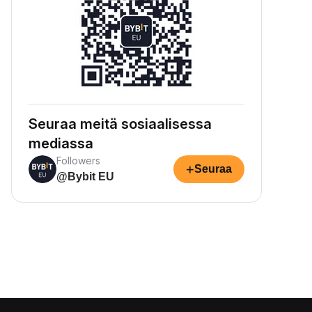
Seuraa meitä sosiaalisessa
mediassa
Followers
+
Seuraa
@Bybit EU