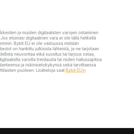
akkeiden ja muiden digitaalisten varojen ostaminen
Jos etsimäsi digitaalinen vara ei ole tällä hetkellä
öhemmin. Bybit EU ei ole vastuussa mistään
tiedot on hankittu julkisista lähteistä, ja ne tarjotaan
dellista neuvontaa eikä suositus tai tarjous ostaa,
gitaalisilla varoilla treidausta tai niiden hallussapitoa
en tilanteensa ja riskinsietokykynsä sekä tarvittaessa
tilaisten puoleen. Lisätietoja saat
Bybit EU:n