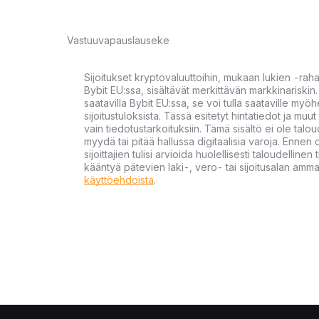
Vastuuvapauslauseke
Sijoitukset kryptovaluuttoihin, mukaan lukien -rah
Bybit EU:ssa, sisältävät merkittävän markkinariskin. 
saatavilla Bybit EU:ssa, se voi tulla saataville my
sijoitustuloksista. Tässä esitetyt hintatiedot ja muut 
vain tiedotustarkoituksiin. Tämä sisältö ei ole talou
myydä tai pitää hallussa digitaalisia varoja. Ennen di
sijoittajien tulisi arvioida huolellisesti taloudellin
kääntyä pätevien laki-, vero- tai sijoitusalan ammat
käyttöehdoista
.