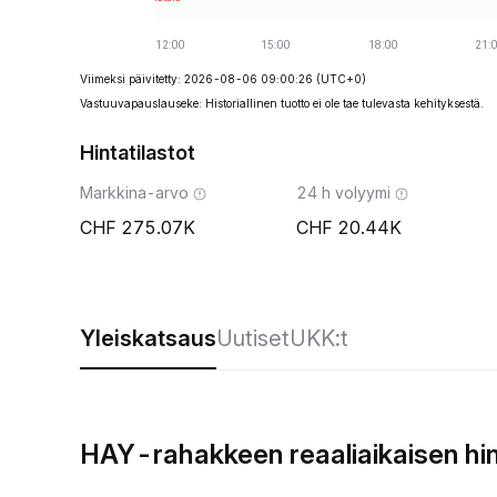
Viimeksi päivitetty: 2026-08-06 09:00:26
(UTC+0)
Vastuuvapauslauseke: Historiallinen tuotto ei ole tae tulevasta kehityksestä.
Hintatilastot
Markkina-arvo
24 h volyymi
275.07K
20.44K
Yleiskatsaus
Uutiset
UKK:t
HAY-rahakkeen reaaliaikaisen hi