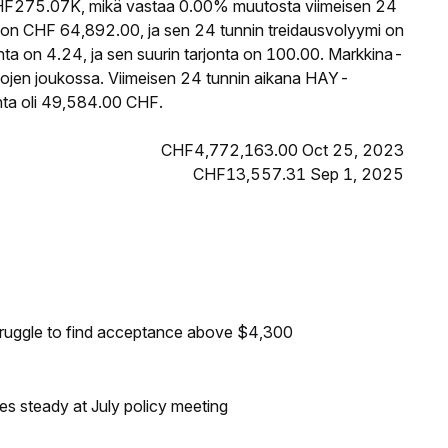
F275.07K, mikä vastaa 0.00% muutosta viimeisen 24
on CHF 64,892.00, ja sen 24 tunnin treidausvolyymi on
a on 4.24, ja sen suurin tarjonta on 100.00. Markkina-
ttojen joukossa. Viimeisen 24 tunnin aikana HAY-
inta oli 49,584.00 CHF.
CHF4,772,163.00 Oct 25, 2023
CHF13,557.31 Sep 1, 2025
truggle to find acceptance above $4,300
tes steady at July policy meeting