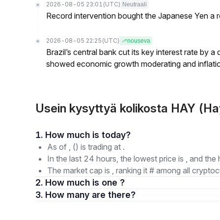
2026-08-05 23:01
(UTC)
Neutraali
Record intervention bought the Japanese Yen a r
2026-08-05 22:25
(UTC)
nouseva
Brazil’s central bank cut its key interest rate by a
showed economic growth moderating and inflati
Usein kysyttyä kolikosta HAY (Ha
1. How much is today?
As of , () is trading at .
In the last 24 hours, the lowest price is , and the 
The market cap is , ranking it # among all cryptoc
2. How much is one ?
3. How many are there?