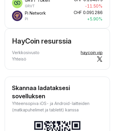
GRVT Token
-11.50%
GRVT
CHF
0.091286
Pi Network
+5.90%
PI
HayCoin resurssia
Verkkosivusto
haycoin.vip
Yhteisö
Skannaa ladataksesi
sovelluksen
Yhteensopiva iOS- ja Android-laitteiden
(matkapuhelimet ja tabletit) kanssa