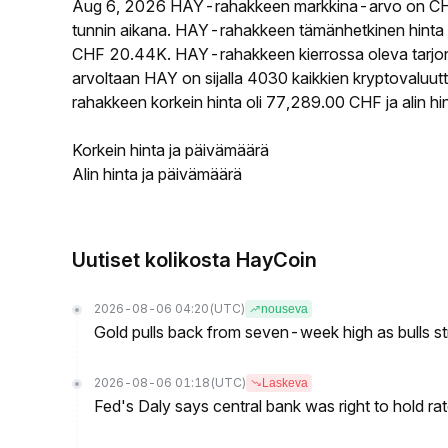
Aug 6, 2026 HAY-rahakkeen markkina-arvo on CH
tunnin aikana. HAY-rahakkeen tämänhetkinen hinta 
CHF 20.44K. HAY-rahakkeen kierrossa oleva tarjont
arvoltaan HAY on sijalla 4030 kaikkien kryptovaluu
rahakkeen korkein hinta oli 77,289.00 CHF ja alin h
Korkein hinta ja päivämäärä
Alin hinta ja päivämäärä
Uutiset kolikosta HayCoin
2026-08-06 04:20
(UTC)
nouseva
Gold pulls back from seven-week high as bulls s
2026-08-06 01:18
(UTC)
Laskeva
Fed's Daly says central bank was right to hold ra