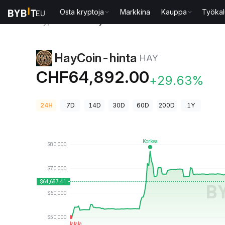
Osta kryptoja
Markkina
Kauppa
Työkal
Kryptohinnat
HayCoin-hinta HAY
HayCoin-hinta
HAY
CHF64,892.00
+29.63%
24H
7D
14D
30D
60D
200D
1Y