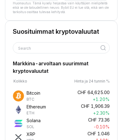
Huomautus: Tämä kysely heijastaa vain käyttäjien mielipiteitä
eikä se ole taloudellinen neuvo. Bybit EU ei tue sitä, eikä sen ole
tarkoitus osoittaa tulevaa kehitystä.
Suosituimmat kryptovaluutat
Search
Markkina-arvoltaan suurimmat
kryptovaluutat
Kolikko
Hinta ja 24 tunnin %
CHF
64,625.00
Bitcoin
+1.20%
BTC
CHF
1,906.39
Ethereum
+2.30%
ETH
CHF
73.36
Solana
-0.10%
SOL
CHF
1.046
XRP