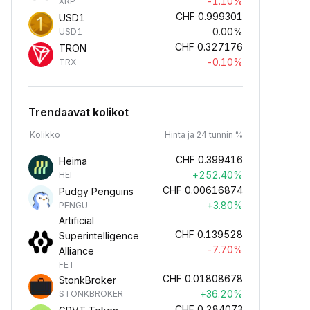
-1.10%
XRP
CHF
0.999301
USD1
0.00%
USD1
CHF
0.327176
TRON
-0.10%
TRX
Trendaavat kolikot
Kolikko
Hinta ja 24 tunnin %
CHF
0.399416
Heima
+252.40%
HEI
CHF
0.00616874
Pudgy Penguins
+3.80%
PENGU
Artificial
CHF
0.139528
Superintelligence
-7.70%
Alliance
FET
CHF
0.01808678
StonkBroker
+36.20%
STONKBROKER
CHF
0.284073